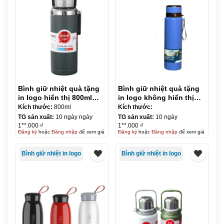
Bình giữ nhiệt quà tặng
Bình giữ nhiệt quà tặng
in logo hiển thị 800ml
in logo không hiển thị
KQ-BGN90
800ml KQ-BGN91
Kích thước:
800ml
Kích thước:
TG sản xuất:
10 ngày ngày
TG sản xuất:
10 ngày
1**.000 ₫
1**.000 ₫
Đăng ký
hoặc
Đăng nhập
để xem giá
Đăng ký
hoặc
Đăng nhập
để xem giá
Bình giữ nhiệt in logo
Bình giữ nhiệt in logo