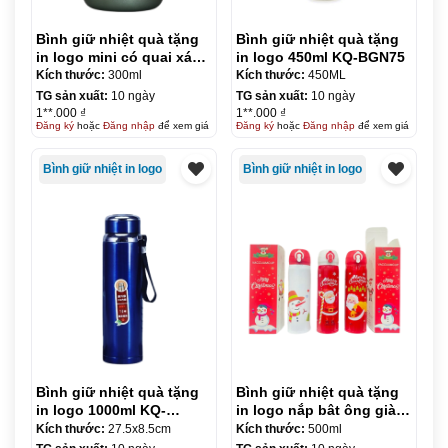
Bình giữ nhiệt quà tặng
Bình giữ nhiệt quà tặng
in logo mini có quai xách
in logo 450ml KQ-BGN75
300ml KQ-BGN74
Kích thước:
300ml
Kích thước:
450ML
TG sản xuất:
10 ngày
TG sản xuất:
10 ngày
1**.000 ₫
1**.000 ₫
Đăng ký
hoặc
Đăng nhập
để xem giá
Đăng ký
hoặc
Đăng nhập
để xem giá
Bình giữ nhiệt in logo
Bình giữ nhiệt in logo
Bình giữ nhiệt quà tặng
Bình giữ nhiệt quà tặng
in logo 1000ml KQ-
in logo nắp bât ông già
BGN76
Noel 500ml KQ-BGN77
Kích thước:
27.5x8.5cm
Kích thước:
500ml