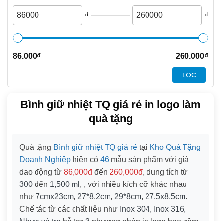
₫
₫
86.000
₫
260.000
₫
LỌC
Bình giữ nhiệt TQ giá rẻ in logo làm
quà tặng
Quà tặng
Bình giữ nhiệt TQ giá rẻ
tại
Kho Quà Tặng
Doanh Nghiệp
hiện có
46
mẫu sản phẩm với giá
dao động từ
86,000đ
đến
260,000đ
, dung tích từ
300
đến
1,500 ml
, , với nhiều kích cỡ khác nhau
như
7cmx23cm
,
27*8.2cm
,
29*8cm
,
27.5x8.5cm
.
Chế tác từ các chất liệu như
Inox 304, Inox 316,