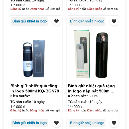
TG sản xuất:
10 ngày
TG sản xuất:
10 ngày
1**.000 ₫
1**.000 ₫
Đăng ký
hoặc
Đăng nhập
để xem giá
Đăng ký
hoặc
Đăng nhập
để xem giá
Bình giữ nhiệt in logo
Bình giữ nhiệt in logo
Bình giữ nhiệt quà tặng
Bình giữ nhiệt quà tặng
in logo 500ml KQ-BGN78
in logo nắp bật 500ml
KQ-BGN79
Kích thước:
Kích thước:
500ml
TG sản xuất:
10 ngày
TG sản xuất:
10 ngày
1**.000 ₫
1**.000 ₫
Đăng ký
hoặc
Đăng nhập
để xem giá
Đăng ký
hoặc
Đăng nhập
để xem giá
Bình giữ nhiệt in logo
Bình giữ nhiệt in logo