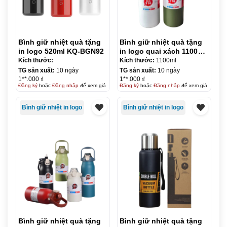
Bình giữ nhiệt quà tặng
Bình giữ nhiệt quà tặng
in logo 520ml KQ-BGN92
in logo quai xách 1100ml
KQ-BGN93
Kích thước:
Kích thước:
1100ml
TG sản xuất:
10 ngày
TG sản xuất:
10 ngày
1**.000 ₫
1**.000 ₫
Đăng ký
hoặc
Đăng nhập
để xem giá
Đăng ký
hoặc
Đăng nhập
để xem giá
Bình giữ nhiệt in logo
Bình giữ nhiệt in logo
Bình giữ nhiệt quà tặng
Bình giữ nhiệt quà tặng