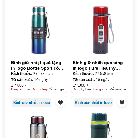
Bình giữ nhiệt quà tặng
Bình giữ nhiệt quà tặng
in logo Bottle Sport có
in logo Pure Healthy
quai xách 1000ml KQ-
Happy 1000ml KQ-BGN81
Kích thước:
27.5x8.5cm
Kích thước:
27.5x8.5cm
BGN80
TG sản xuất:
10 ngày
TG sản xuất:
10 ngày
1**.000 ₫
1**.000 ₫
Đăng ký
hoặc
Đăng nhập
để xem giá
Đăng ký
hoặc
Đăng nhập
để xem giá
Bình giữ nhiệt in logo
Bình giữ nhiệt in logo