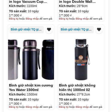
in logo Vacuum Cup
in logo Double Wall
1100ml KQ-BGN94
500ml KQ-BGN95
Kích thước:
1100ml
Kích thước:
26*8cm
TG sản xuất:
10 ngày
TG sản xuất:
10 ngày
1**.000 ₫
1**.000 ₫
Đăng ký
hoặc
Đăng nhập
để xem giá
Đăng ký
hoặc
Đăng nhập
để xem giá
Bình giữ nhiệt TQ giá rẻ
Bình giữ nhiệt TQ giá rẻ
Bình giữ nhiệt kim cương
Bình giữ nhiệt không
Yes Water 1500ml
hiển thị 1000ml 02
Kích thước:
1500ml
Kích thước:
27*8.2cm
TG sản xuất:
10 ngày
TG sản xuất:
10 ngày
1**.000 ₫
1**.000 ₫
Đăng ký
hoặc
Đăng nhập
để xem giá
Đăng ký
hoặc
Đăng nhập
để xem giá