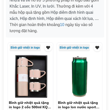
Nhựa và tre
hỗ trợ
3
phương pháp in logo bao gồm
Khắc Laser, In UV, In lưới
. Thường đi kèm với
4
mẫu hộp quà tặng gồm
Hộp diêm định hình quai
xách, Hộp định hình, Hộp diêm quai xách lót lụa, ...
.
Thời gian hoàn thiện khoảng
10
ngày tùy vào số
lượng đặt hàng.
Bình giữ nhiệt in logo
Bình giữ nhiệt in logo
Bình giữ nhiệt quà tặng
Bình giữ nhiệt quà tặng
in logo 2 cốc 500ml KQ-
in logo lon nước sport