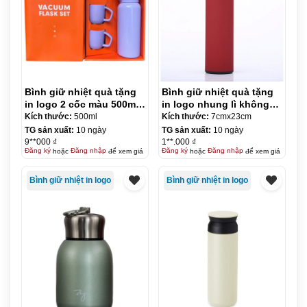
Bình giữ nhiệt quà tặng
Bình giữ nhiệt quà tặng
in logo 2 cốc màu 500ml
in logo nhung lì không
KQ-BGN72
hiển thị 500ml KQ-BGN73
Kích thước:
500ml
Kích thước:
7cmx23cm
TG sản xuất:
10 ngày
TG sản xuất:
10 ngày
9**000 ₫
1**.000 ₫
Đăng ký
hoặc
Đăng nhập
để xem giá
Đăng ký
hoặc
Đăng nhập
để xem giá
Bình giữ nhiệt in logo
Bình giữ nhiệt in logo