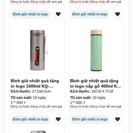
Đăng ký
hoặc
Đăng nhập
để xem giá
Đăng ký
hoặc
Đăng nhập
để xem giá
Bình giữ nhiệt in logo
Bình giữ nhiệt in logo
Bình giữ nhiệt quà tặng
Bình giữ nhiệt quà tặng
in logo 1000ml KQ-
in logo nắp gỗ 400ml KQ-
BGN88
BGN89
Kích thước:
27.5x8.5cm
Kích thước:
26CM X 7CM
TG sản xuất:
10 ngày
TG sản xuất:
10 ngày
1**.000 ₫
1**.000 ₫
Đăng ký
hoặc
Đăng nhập
để xem giá
Đăng ký
hoặc
Đăng nhập
để xem giá
Bình giữ nhiệt in logo
Bình giữ nhiệt in logo