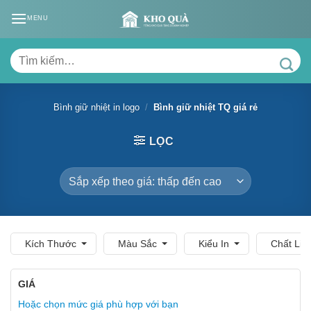
Skip
MENU
to
content
Tìm
kiếm:
Bình giữ nhiệt in logo
/
Bình giữ nhiệt TQ giá rẻ
LỌC
Kích Thước
Màu Sắc
Kiểu In
Chất Liệ
GIÁ
Hoặc chọn mức giá phù hợp với bạn