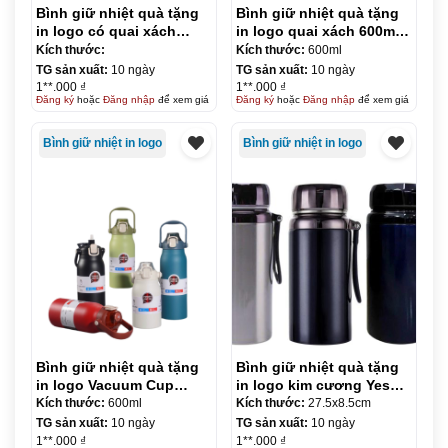
Bình giữ nhiệt quà tặng
Bình giữ nhiệt quà tặng
in logo có quai xách
in logo quai xách 600ml
500ml KQ-BGN84
KQ-BGN85
Kích thước:
Kích thước:
600ml
TG sản xuất:
10 ngày
TG sản xuất:
10 ngày
1**.000 ₫
1**.000 ₫
Đăng ký
hoặc
Đăng nhập
để xem giá
Đăng ký
hoặc
Đăng nhập
để xem giá
Bình giữ nhiệt in logo
Bình giữ nhiệt in logo
Bình giữ nhiệt quà tặng
Bình giữ nhiệt quà tặng
in logo Vacuum Cup
in logo kim cương Yes
600ml KQ-BGN86
Water 1000ml KQ-BGN87
Kích thước:
600ml
Kích thước:
27.5x8.5cm
TG sản xuất:
10 ngày
TG sản xuất:
10 ngày
1**.000 ₫
1**.000 ₫