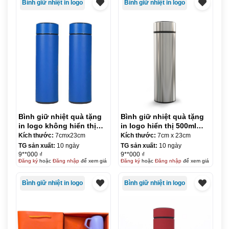
Bình giữ nhiệt in logo
Bình giữ nhiệt in logo
Bình giữ nhiệt quà tặng
Bình giữ nhiệt quà tặng
in logo không hiển thị
in logo hiển thị 500ml
500ml KQ-BGN70
KQ-BGN71
Kích thước:
7cmx23cm
Kích thước:
7cm x 23cm
TG sản xuất:
10 ngày
TG sản xuất:
10 ngày
9**000 ₫
9**000 ₫
Đăng ký
hoặc
Đăng nhập
để xem giá
Đăng ký
hoặc
Đăng nhập
để xem giá
Bình giữ nhiệt in logo
Bình giữ nhiệt in logo