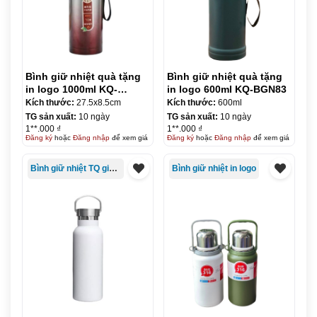
Bình giữ nhiệt quà tặng
Bình giữ nhiệt quà tặng
in logo 1000ml KQ-
in logo 600ml KQ-BGN83
BGN82
Kích thước:
27.5x8.5cm
Kích thước:
600ml
TG sản xuất:
10 ngày
TG sản xuất:
10 ngày
1**.000 ₫
1**.000 ₫
Đăng ký
hoặc
Đăng nhập
để xem giá
Đăng ký
hoặc
Đăng nhập
để xem giá
Bình giữ nhiệt TQ giá rẻ
Bình giữ nhiệt in logo