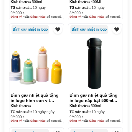
BGN66
400ml KQ-BGN67
Kích thước:
500ml
Kích thước:
400ML
TG sản xuất:
10 ngày
TG sản xuất:
10 ngày
9**000 ₫
8**000 ₫
Đăng ký
hoặc
Đăng nhập
để xem giá
Đăng ký
hoặc
Đăng nhập
để xem giá
Bình giữ nhiệt in logo
Bình giữ nhiệt in logo
Bình giữ nhiệt quà tặng
Bình giữ nhiệt quà tặng
in logo hình con vịt
in logo nắp bật 500ml
350ml KQ-BGN68
KQ-BGN69
Kích thước:
Kích thước:
500ml
TG sản xuất:
10 ngày ngày
TG sản xuất:
10 ngày
9**000 ₫
9**000 ₫
Đăng ký
hoặc
Đăng nhập
để xem giá
Đăng ký
hoặc
Đăng nhập
để xem giá