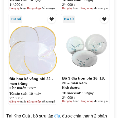
TG sản xuất:
10 ngày
TG sản xuất:
10 ngày
1**.000 ₫
2**.000 ₫
Đăng ký
hoặc
Đăng nhập
để xem giá
Đăng ký
hoặc
Đăng nhập
để xem giá
Đĩa sứ
Đĩa sứ
Bộ 3 đĩa tròn phi 16, 18,
Đĩa hoa kẻ vàng phi 22 -
20 – men kem
men trắng
Kích thước:
Kích thước:
22cm
TG sản xuất:
10 ngày
TG sản xuất:
10 ngày
2**.000 ₫
2**.000 ₫
Đăng ký
hoặc
Đăng nhập
để xem giá
Đăng ký
hoặc
Đăng nhập
để xem giá
Tại Kho Quà , bộ sưu tập
đĩa
, được chia thành 2 phân