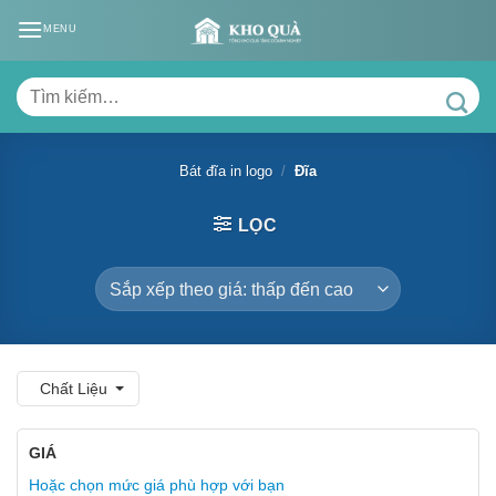
Skip
MENU
to
content
Tìm
kiếm:
Bát đĩa in logo
/
Đĩa
LỌC
Chất Liệu
GIÁ
Hoặc chọn mức giá phù hợp với bạn