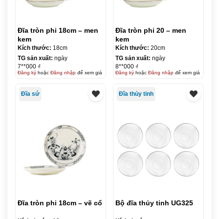
Đĩa tròn phi 18cm – men
Đĩa tròn phi 20 – men
kem
kem
Kích thước:
18cm
Kích thước:
20cm
TG sản xuất:
ngày
TG sản xuất:
ngày
7**000 ₫
8**000 ₫
Đăng ký
hoặc
Đăng nhập
để xem giá
Đăng ký
hoặc
Đăng nhập
để xem giá
Đĩa sứ
Đĩa thủy tinh
Đĩa tròn phi 18cm – vẽ cổ
Bộ đĩa thủy tinh UG325