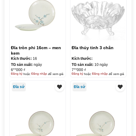
Đĩa tròn phi 16cm – men
Đĩa thủy tinh 3 chân
kem
Kích thước:
16
Kích thước:
TG sản xuất:
ngày
TG sản xuất:
10 ngày
6**000 ₫
7**000 ₫
Đăng ký
hoặc
Đăng nhập
để xem giá
Đăng ký
hoặc
Đăng nhập
để xem giá
Đĩa sứ
Đĩa sứ