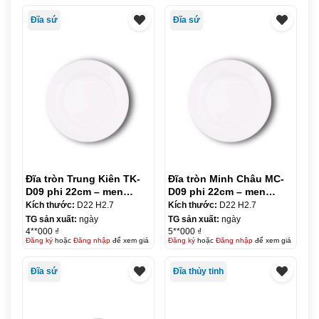
Đĩa sứ
Đĩa sứ
Đĩa tròn Trung Kiên TK-
Đĩa tròn Minh Châu MC-
D09 phi 22cm – men
D09 phi 22cm – men
trắng
trắng
Kích thước:
D22 H2.7
Kích thước:
D22 H2.7
TG sản xuất:
ngày
TG sản xuất:
ngày
4**000 ₫
5**000 ₫
Đăng ký
hoặc
Đăng nhập
để xem giá
Đăng ký
hoặc
Đăng nhập
để xem giá
Đĩa sứ
Đĩa thủy tinh