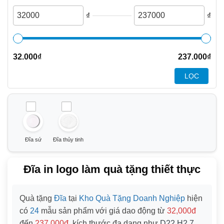
₫
₫
32.000
₫
237.000
₫
LỌC
Đĩa sứ
Đĩa thủy tinh
Đĩa in logo làm quà tặng thiết thực
Quà tặng
Đĩa
tại
Kho Quà Tặng Doanh Nghiệp
hiện
có
24
mẫu sản phẩm với giá dao động từ
32,000đ
đến
237,000đ
, kích thước đa dạng như
D22 H2.7
,