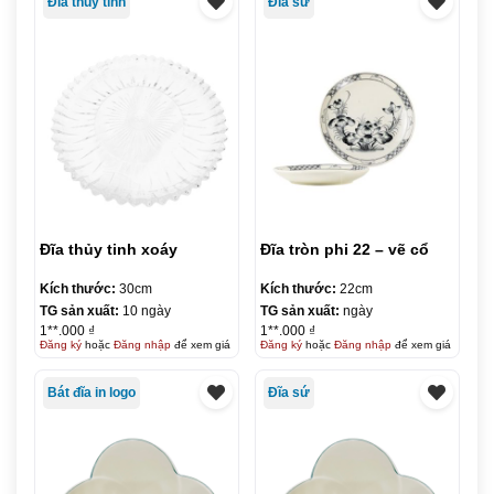
Đĩa thủy tinh
Đĩa sứ
Đĩa thủy tinh xoáy
Đĩa tròn phi 22 – vẽ cổ
Kích thước:
30cm
Kích thước:
22cm
TG sản xuất:
10 ngày
TG sản xuất:
ngày
1**.000 ₫
1**.000 ₫
Đăng ký
hoặc
Đăng nhập
để xem giá
Đăng ký
hoặc
Đăng nhập
để xem giá
Bát đĩa in logo
Đĩa sứ