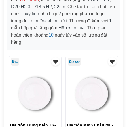
D20 H2.3
,
D18.5 H2
,
22cm
. Chế tác từ các chất liệu
như
Thủy tinh
phù hợp
2
phương pháp in logo,
trong đó có
In Decal, In lưới
. Thường đi kèm với
1
mẫu hộp quà tặng gồm
Hộp xi lót lụa
. Thời gian
hoàn thiện khoảng
10
ngày tùy vào số lượng đặt
hàng.
Đĩa
Đĩa sứ
Đĩa tròn Trung Kiên TK-
Đĩa tròn Minh Châu MC-