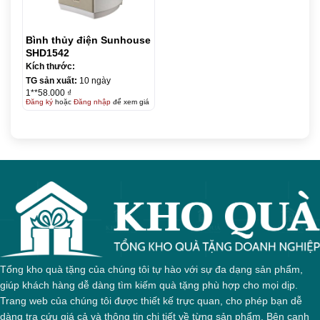
Bình thủy điện Sunhouse
SHD1542
Kích thước:
TG sản xuất:
10 ngày
1**58.000 ₫
Đăng ký
hoặc
Đăng nhập
để xem giá
Tổng kho quà tặng của chúng tôi tự hào với sự đa dạng sản phẩm,
giúp khách hàng dễ dàng tìm kiếm quà tặng phù hợp cho mọi dịp.
Trang web của chúng tôi được thiết kế trực quan, cho phép bạn dễ
dàng tra cứu giá cả và thông tin chi tiết về từng sản phẩm. Bên cạnh