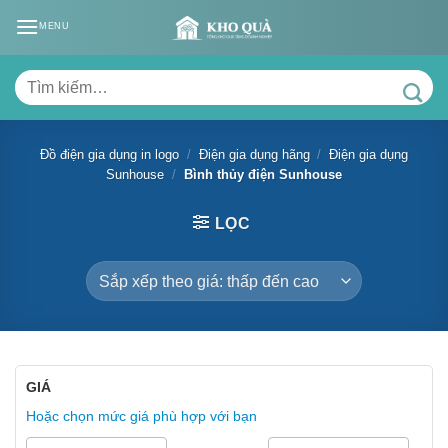
Skip
MENU
to
content
Tìm
kiếm:
Đồ điện gia dụng in logo
/
Điện gia dụng hãng
/
Điện gia dụng
Sunhouse
/
Bình thủy điện Sunhouse
LỌC
GIÁ
Hoặc chọn mức giá phù hợp với bạn