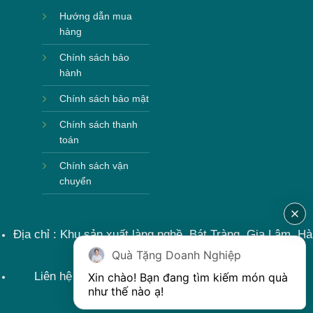
Hướng dẫn mua
hàng
Chính sách bảo
hành
Chính sách bảo mật
Chính sách thanh
toán
Chính sách vận
chuyển
Địa chỉ : Khu sản xuất làng nghề, Bát Tràng, Gia Lâm, Hà
Nội, Việt Nam
Quà Tặng Doanh Nghiệp
Liên hệ : 0915599363 Email: lienhe@khoqua.vn
Xin chào! Bạn đang tìm kiếm món quà 
như thế nào ạ! 