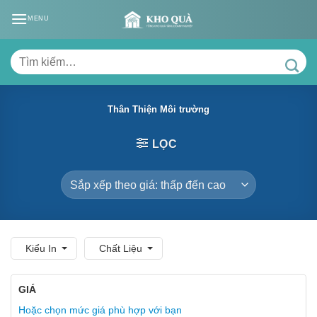
Skip
MENU
to
content
Tìm
kiếm:
Thân Thiện Môi trường
LỌC
Kiểu In
Chất Liệu
GIÁ
Hoặc chọn mức giá phù hợp với bạn