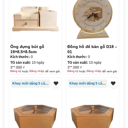
Ống đựng bút gỗ
Đồng hồ để bàn gỗ D18 –
19×8.5×8.5cm
01
Kích thước:
0
Kích thước:
0
TG sản xuất:
10 ngày
TG sản xuất:
10 ngày
3**.000 ₫
3**.000 ₫
Đăng ký
hoặc
Đăng nhập
để xem giá
Đăng ký
hoặc
Đăng nhập
để xem giá
Khay mứt dáng 5 cánh
Khay mứt dáng 5 cánh