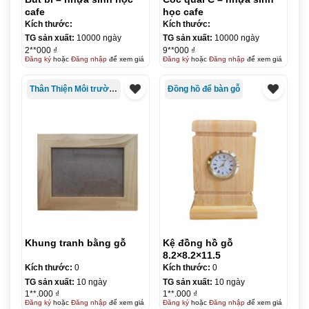
cafe
học cafe
Kích thước:
Kích thước:
TG sản xuất:
10000 ngày
TG sản xuất:
10000 ngày
2**000 ₫
9**000 ₫
Đăng ký
hoặc
Đăng nhập
để xem giá
Đăng ký
hoặc
Đăng nhập
để xem giá
Thân Thiện Môi trường
Đồng hồ để bàn gỗ
Khung tranh bằng gỗ
Kệ đồng hồ gỗ
8.2×8.2×11.5
Kích thước:
0
Kích thước:
0
TG sản xuất:
10 ngày
TG sản xuất:
10 ngày
1**.000 ₫
1**.000 ₫
Đăng ký
hoặc
Đăng nhập
để xem giá
Đăng ký
hoặc
Đăng nhập
để xem giá