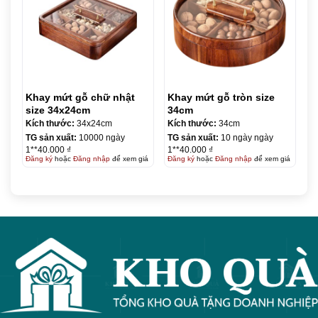
Khay mứt gỗ chữ nhật
Khay mứt gỗ tròn size
size 34x24cm
34cm
Kích thước:
34x24cm
Kích thước:
34cm
TG sản xuất:
10000 ngày
TG sản xuất:
10 ngày ngày
1**40.000 ₫
1**40.000 ₫
Đăng ký
hoặc
Đăng nhập
để xem giá
Đăng ký
hoặc
Đăng nhập
để xem giá