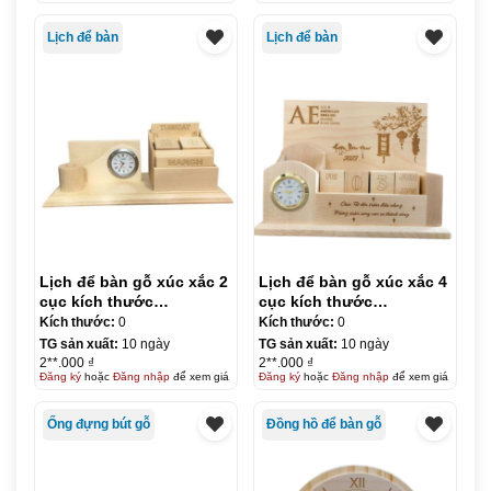
Lịch để bàn
Lịch để bàn
Lịch để bàn gỗ xúc xắc 2
Lịch để bàn gỗ xúc xắc 4
cục kích thước
cục kích thước
18*7*8,5cm
18*5,8*14cm
Kích thước:
0
Kích thước:
0
TG sản xuất:
10 ngày
TG sản xuất:
10 ngày
2**.000 ₫
2**.000 ₫
Đăng ký
hoặc
Đăng nhập
để xem giá
Đăng ký
hoặc
Đăng nhập
để xem giá
Ống đựng bút gỗ
Đồng hồ để bàn gỗ