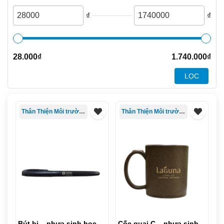
₫
₫
28.000
₫
1.740.000
₫
LỌC
Thân Thiện Môi trường
Thân Thiện Môi trường
Bút bi – nhựa sinh học
Cốc quai C – nhựa sinh