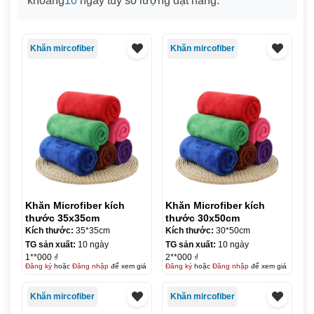
khoảng
10
ngày tùy số lượng đặt hàng.
Khăn mircofiber
Khăn mircofiber
Khăn Microfiber kích
Khăn Microfiber kích
thước 35x35cm
thước 30x50cm
Kích thước:
35*35cm
Kích thước:
30*50cm
TG sản xuất:
10 ngày
TG sản xuất:
10 ngày
1**000 ₫
2**000 ₫
Đăng ký
hoặc
Đăng nhập
để xem giá
Đăng ký
hoặc
Đăng nhập
để xem giá
Khăn mircofiber
Khăn mircofiber