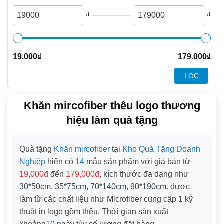
₫
₫
19.000
₫
179.000
₫
LỌC
Khăn mircofiber thêu logo thương
hiệu làm quà tặng
Quà tặng
Khăn mircofiber
tại
Kho Quà Tặng Doanh
Nghiệp
hiện có
14
mẫu sản phẩm với giá bán từ
19,000đ
đến
179,000đ
, kích thước đa dạng như
30*50cm
,
35*75cm
,
70*140cm
,
90*190cm
. được
làm từ các chất liệu như
Microfiber
cung cấp
1
kỹ
thuật in logo gồm
thêu
. Thời gian sản xuất