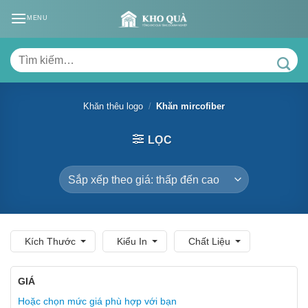
Skip
MENU
to
content
Tìm
kiếm:
Khăn thêu logo
/
Khăn mircofiber
LỌC
Kích Thước
Kiểu In
Chất Liệu
GIÁ
Hoặc chọn mức giá phù hợp với bạn