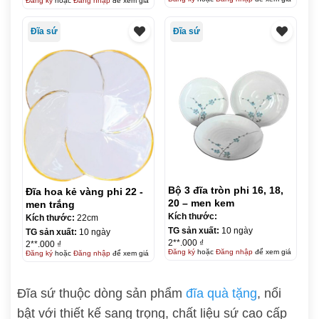
Đăng ký
hoặc
Đăng nhập
để xem giá
Đĩa sứ
Đĩa sứ
Bộ 3 đĩa tròn phi 16, 18,
Đĩa hoa kẻ vàng phi 22 -
20 – men kem
men trắng
Kích thước:
Kích thước:
22cm
TG sản xuất:
10 ngày
TG sản xuất:
10 ngày
2**.000 ₫
2**.000 ₫
Đăng ký
hoặc
Đăng nhập
để xem giá
Đăng ký
hoặc
Đăng nhập
để xem giá
Đĩa sứ thuộc dòng sản phẩm
đĩa quà tặng
, nổi
bật với thiết kế sang trọng, chất liệu sứ cao cấp