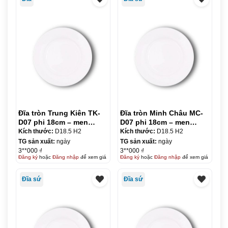
Đĩa tròn Trung Kiên TK-
Đĩa tròn Minh Châu MC-
D07 phi 18cm – men
D07 phi 18cm – men
trắng
trắng
Kích thước:
D18.5 H2
Kích thước:
D18.5 H2
TG sản xuất:
ngày
TG sản xuất:
ngày
3**000 ₫
3**000 ₫
Đăng ký
hoặc
Đăng nhập
để xem giá
Đăng ký
hoặc
Đăng nhập
để xem giá
Đĩa sứ
Đĩa sứ