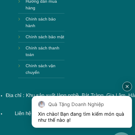
Hướng dẫn mua
hàng
Chính sách bảo
hành
Chính sách bảo mật
Chính sách thanh
toán
Chính sách vận
chuyển
Địa chỉ : Khu sản xuất làng nghề, Bát Tràng, Gia Lâm, Hà
Nội, Việt Nam
Quà Tặng Doanh Nghiệp
Liên hệ : 0915599363 Email: lienhe@khoqua.vn
Xin chào! Bạn đang tìm kiếm món quà 
như thế nào ạ! 