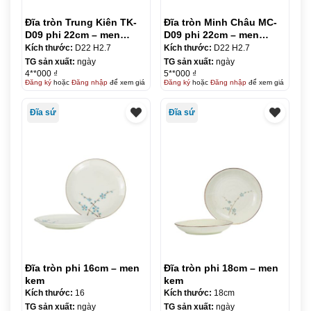
Đĩa tròn Trung Kiên TK-
Đĩa tròn Minh Châu MC-
D09 phi 22cm – men
D09 phi 22cm – men
trắng
trắng
Kích thước:
D22 H2.7
Kích thước:
D22 H2.7
TG sản xuất:
ngày
TG sản xuất:
ngày
4**000 ₫
5**000 ₫
Đăng ký
hoặc
Đăng nhập
để xem giá
Đăng ký
hoặc
Đăng nhập
để xem giá
Đĩa sứ
Đĩa sứ
Đĩa tròn phi 16cm – men
Đĩa tròn phi 18cm – men
kem
kem
Kích thước:
16
Kích thước:
18cm
TG sản xuất:
ngày
TG sản xuất:
ngày