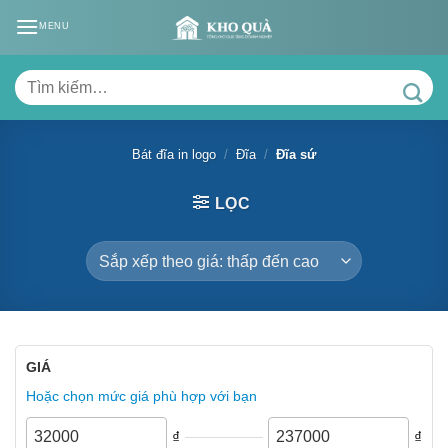
Skip
MENU
to
content
Tìm
kiếm:
Bát đĩa in logo
/
Đĩa
/
Đĩa sứ
LỌC
GIÁ
Hoặc chọn mức giá phù hợp với bạn
₫
₫