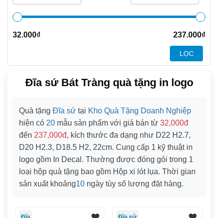
32.000
₫
237.000
₫
LỌC
Đĩa sứ Bát Tràng quà tặng in logo
Quà tặng
Đĩa sứ
tại
Kho Quà Tặng Doanh Nghiệp
hiện có
20
mẫu sản phẩm với giá bán từ
32,000đ
đến
237,000đ
, kích thước đa dạng như
D22 H2.7
,
D20 H2.3
,
D18.5 H2
,
22cm
. Cung cấp
1
kỹ thuật in
logo gồm
In Decal
. Thường được đóng gói trong
1
loại hộp quà tặng bao gồm
Hộp xi lót lụa
. Thời gian
sản xuất khoảng
10
ngày tùy số lượng đặt hàng.
Đĩa
Đĩa sứ