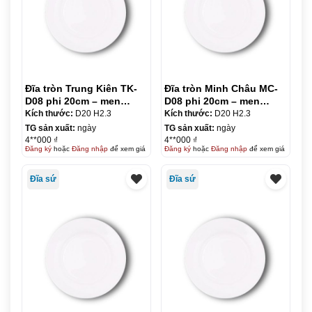
Đĩa tròn Trung Kiên TK-
Đĩa tròn Minh Châu MC-
D08 phi 20cm – men
D08 phi 20cm – men
trắng
trắng
Kích thước:
D20 H2.3
Kích thước:
D20 H2.3
TG sản xuất:
ngày
TG sản xuất:
ngày
4**000 ₫
4**000 ₫
Đăng ký
hoặc
Đăng nhập
để xem giá
Đăng ký
hoặc
Đăng nhập
để xem giá
Đĩa sứ
Đĩa sứ