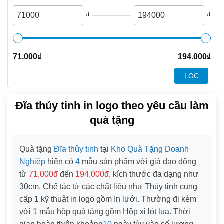
₫
₫
71.000
₫
194.000
₫
LỌC
Đĩa thủy tinh in logo theo yêu cầu làm
quà tặng
Quà tặng
Đĩa thủy tinh
tại
Kho Quà Tặng Doanh
Nghiệp
hiện có
4
mẫu sản phẩm với giá dao động
từ
71,000đ
đến
194,000đ
, kích thước đa dạng như
30cm
. Chế tác từ các chất liệu như
Thủy tinh
cung
cấp
1
kỹ thuật in logo gồm
In lưới
. Thường đi kèm
với
1
mẫu hộp quà tặng gồm
Hộp xi lót lụa
. Thời