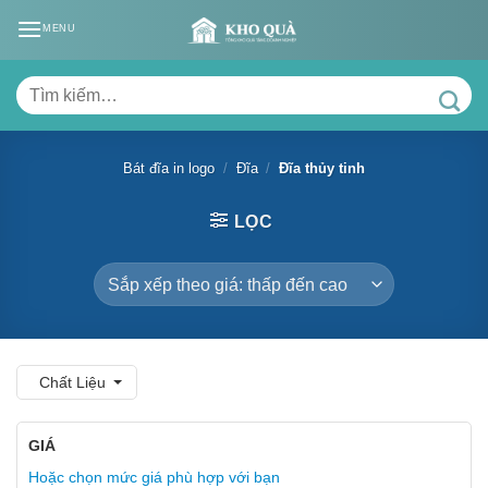
Skip
MENU
to
content
Tìm
kiếm:
Bát đĩa in logo
/
Đĩa
/
Đĩa thủy tinh
LỌC
Chất Liệu
GIÁ
Hoặc chọn mức giá phù hợp với bạn