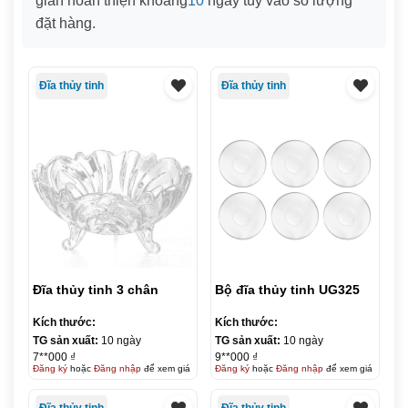
gian hoàn thiện khoảng
10
ngày tùy vào số lượng
đặt hàng.
Đĩa thủy tinh
Đĩa thủy tinh
Đĩa thủy tinh 3 chân
Bộ đĩa thủy tinh UG325
Kích thước:
Kích thước:
TG sản xuất:
10 ngày
TG sản xuất:
10 ngày
7**000 ₫
9**000 ₫
Đăng ký
hoặc
Đăng nhập
để xem giá
Đăng ký
hoặc
Đăng nhập
để xem giá
Đĩa thủy tinh
Đĩa thủy tinh