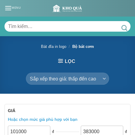
Skip
MENU
to
content
Tìm
kiếm:
Bát đĩa in logo
/
Bộ bát cơm
LỌC
GIÁ
Hoặc chọn mức giá phù hợp với bạn
₫
₫