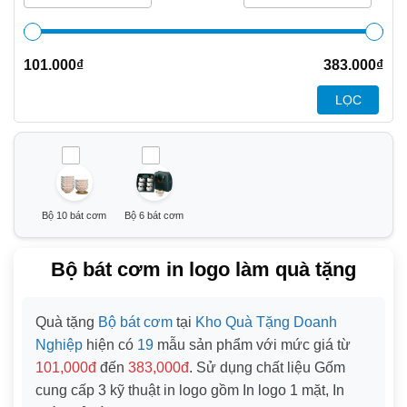
101.000
₫
383.000
₫
LỌC
Bộ 10 bát cơm
Bộ 6 bát cơm
Bộ bát cơm in logo làm quà tặng
Quà tặng
Bộ bát cơm
tại
Kho Quà Tặng Doanh
Nghiệp
hiện có
19
mẫu sản phẩm với mức giá từ
101,000đ
đến
383,000đ
. Sử dụng chất liệu
Gốm
cung cấp
3
kỹ thuật in logo gồm
In logo 1 mặt, In