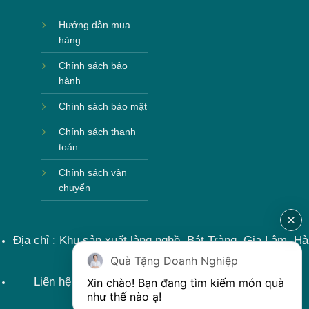
Hướng dẫn mua
hàng
Chính sách bảo
hành
Chính sách bảo mật
Chính sách thanh
toán
Chính sách vận
chuyển
Địa chỉ : Khu sản xuất làng nghề, Bát Tràng, Gia Lâm, Hà
Nội, Việt Nam
Quà Tặng Doanh Nghiệp
Liên hệ : 0915599363 Email: lienhe@khoqua.vn
Xin chào! Bạn đang tìm kiếm món quà 
như thế nào ạ! 