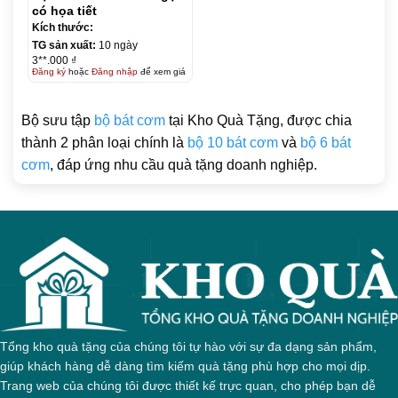
có họa tiết
Kích thước:
TG sản xuất:
10 ngày
3**.000 ₫
Đăng ký
hoặc
Đăng nhập
để xem giá
Bộ sưu tập
bộ bát cơm
tại Kho Quà Tặng, được chia
thành 2 phân loại chính là
bộ 10 bát cơm
và
bộ 6 bát
cơm
, đáp ứng nhu cầu quà tặng doanh nghiệp.
Tổng kho quà tặng của chúng tôi tự hào với sự đa dạng sản phẩm,
giúp khách hàng dễ dàng tìm kiếm quà tặng phù hợp cho mọi dịp.
Trang web của chúng tôi được thiết kế trực quan, cho phép bạn dễ