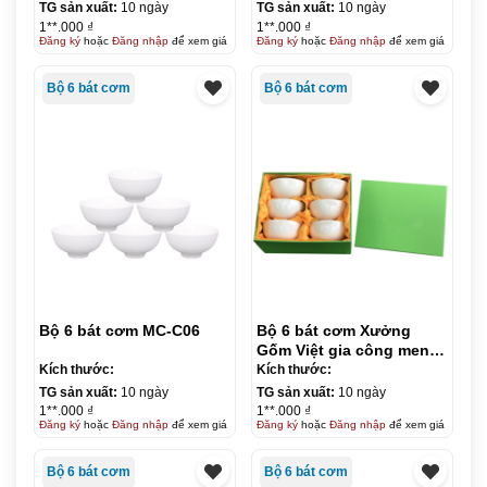
TG sản xuất:
10 ngày
TG sản xuất:
10 ngày
1**.000 ₫
1**.000 ₫
Đăng ký
hoặc
Đăng nhập
để xem giá
Đăng ký
hoặc
Đăng nhập
để xem giá
Bộ 6 bát cơm
Bộ 6 bát cơm
Bộ 6 bát cơm MC-C06
Bộ 6 bát cơm Xưởng
Gốm Việt gia công men
trắng- Minh Ngọc
Kích thước:
Kích thước:
TG sản xuất:
10 ngày
TG sản xuất:
10 ngày
1**.000 ₫
1**.000 ₫
Đăng ký
hoặc
Đăng nhập
để xem giá
Đăng ký
hoặc
Đăng nhập
để xem giá
Bộ 6 bát cơm
Bộ 6 bát cơm