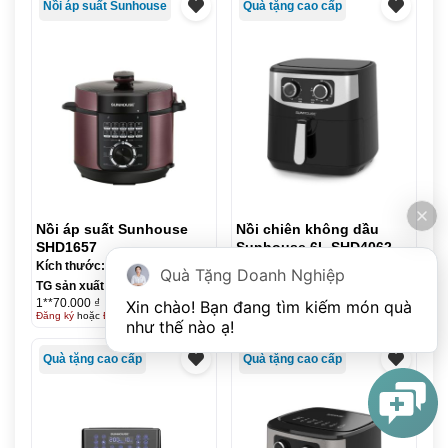
Nồi áp suất Sunhouse
Quà tặng cao cấp
Nồi áp suất Sunhouse
Nồi chiên không dầu
SHD1657
Sunhouse 6L SHD4062
Kích thước:
Kích thước:
Quà Tặng Doanh Nghiệp
TG sản xuất:
10 ngày
TG sản xuất:
10 ngày
1**70.000 ₫
1**75.000 ₫
Xin chào! Bạn đang tìm kiếm món quà 
Đăng ký
hoặc
Đăng nhập
để xem giá
Đăng ký
hoặc
Đăng nhập
để xem giá
như thế nào ạ! 
Quà tặng cao cấp
Quà tặng cao cấp