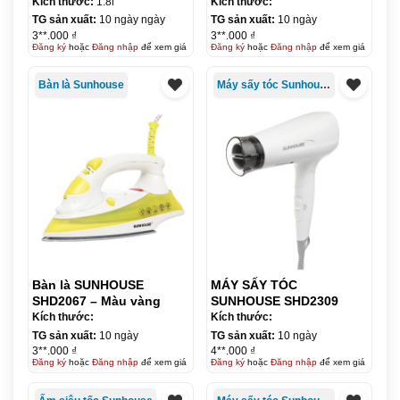
Kích thước:
1.8l
Kích thước:
TG sản xuất:
10 ngày ngày
TG sản xuất:
10 ngày
3**.000 ₫
3**.000 ₫
Đăng ký
hoặc
Đăng nhập
để xem giá
Đăng ký
hoặc
Đăng nhập
để xem giá
Bàn là Sunhouse
Máy sấy tóc Sunhouse
Bàn là SUNHOUSE
MÁY SẤY TÓC
SHD2067 – Màu vàng
SUNHOUSE SHD2309
Kích thước:
Kích thước:
TG sản xuất:
10 ngày
TG sản xuất:
10 ngày
3**.000 ₫
4**.000 ₫
Đăng ký
hoặc
Đăng nhập
để xem giá
Đăng ký
hoặc
Đăng nhập
để xem giá