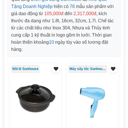
Tặng Doanh Nghiệp
hiện có
76
mẫu sản phẩm với
giá dao động từ
105,000đ
đến
2,317,000đ
, kích
thước đa dạng như
1.8l
,
16cm
,
32cm
,
1.7l
. Chế tác
từ các chất liệu như
Inox 304, Nhựa và Thủy tinh
cung cấp
1
kỹ thuật in logo gồm
In lưới
. Thời gian
hoàn thiện khoảng
10
ngày tùy vào số lượng đặt
hàng.
Nồi lẻ Sunhouse
Máy sấy tóc Sunhouse