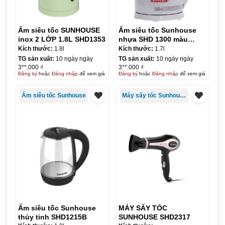
Ấm siêu tốc SUNHOUSE
Ấm siêu tốc Sunhouse
inox 2 LỚP 1.8L SHD1353
nhựa SHD 1300 màu
trắng
Kích thước:
1.8l
Kích thước:
1.7l
TG sản xuất:
10 ngày ngày
TG sản xuất:
10 ngày ngày
3**.000 ₫
3**.000 ₫
Đăng ký
hoặc
Đăng nhập
để xem giá
Đăng ký
hoặc
Đăng nhập
để xem giá
Ấm siêu tốc Sunhouse
Máy sấy tóc Sunhouse
Ấm siêu tốc Sunhouse
MÁY SẤY TÓC
thủy tinh SHD1215B
SUNHOUSE SHD2317