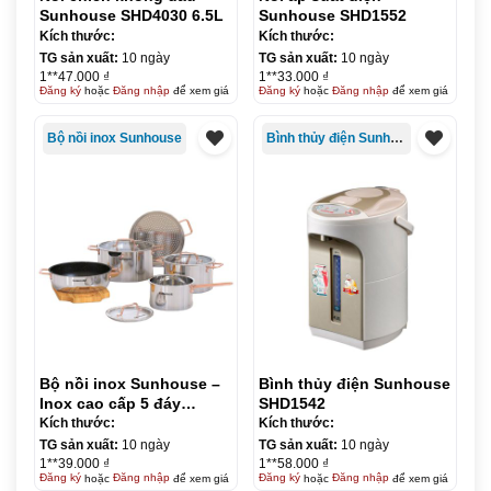
Sunhouse SHD4030 6.5L
Sunhouse SHD1552
Kích thước:
Kích thước:
TG sản xuất:
10 ngày
TG sản xuất:
10 ngày
1**47.000 ₫
1**33.000 ₫
Đăng ký
hoặc
Đăng nhập
để xem giá
Đăng ký
hoặc
Đăng nhập
để xem giá
Bộ nồi inox Sunhouse
Bình thủy điện Sunhouse
Bộ nồi inox Sunhouse –
Bình thủy điện Sunhouse
Inox cao cấp 5 đáy
SHD1542
SHG989
Kích thước:
Kích thước:
TG sản xuất:
10 ngày
TG sản xuất:
10 ngày
1**39.000 ₫
1**58.000 ₫
Đăng ký
hoặc
Đăng nhập
để xem giá
Đăng ký
hoặc
Đăng nhập
để xem giá