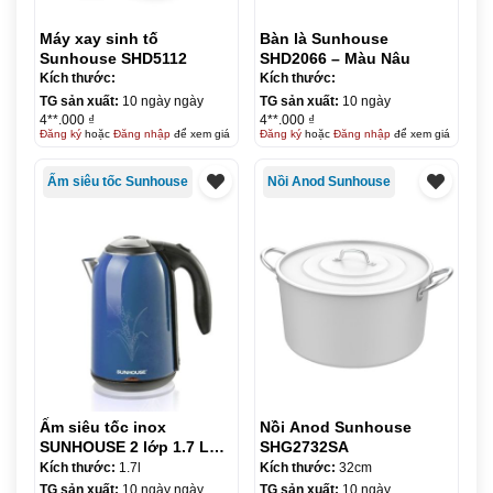
Máy xay sinh tố
Bàn là Sunhouse
Sunhouse SHD5112
SHD2066 – Màu Nâu
Kích thước:
Kích thước:
TG sản xuất:
10 ngày ngày
TG sản xuất:
10 ngày
4**.000 ₫
4**.000 ₫
Đăng ký
hoặc
Đăng nhập
để xem giá
Đăng ký
hoặc
Đăng nhập
để xem giá
Ấm siêu tốc Sunhouse
Nồi Anod Sunhouse
Ấm siêu tốc inox
Nồi Anod Sunhouse
SUNHOUSE 2 lớp 1.7 L
SHG2732SA
SHD1382B
Kích thước:
1.7l
Kích thước:
32cm
TG sản xuất:
10 ngày ngày
TG sản xuất:
10 ngày