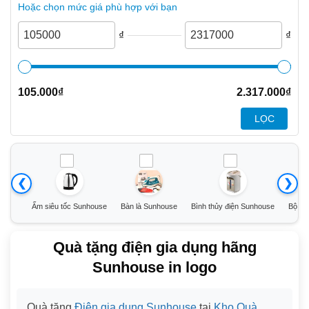
Hoặc chọn mức giá phù hợp với bạn
₫
₫
105.000
₫
2.317.000
₫
LỌC
❮
❯
Ấm siêu tốc Sunhouse
Bàn là Sunhouse
Bình thủy điện Sunhouse
Bộ nồ
Quà tặng điện gia dụng hãng
Sunhouse in logo
Quà tặng
Điện gia dụng Sunhouse
tại
Kho Quà