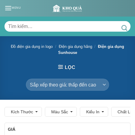
Skip
MENU
to
content
Tìm
kiếm:
Đồ điện gia dụng in logo
/
Điện gia dụng hãng
/
Điện gia dụng
Sunhouse
LỌC
Kích Thước
Màu Sắc
Kiểu In
Chất Liệ
GIÁ