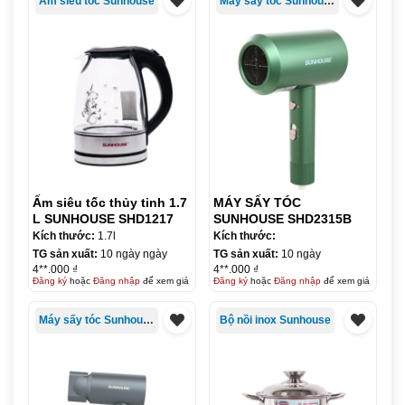
Ấm siêu tốc Sunhouse
Máy sấy tóc Sunhouse
Ấm siêu tốc thủy tinh 1.7
MÁY SẤY TÓC
L SUNHOUSE SHD1217
SUNHOUSE SHD2315B
Kích thước:
1.7l
Kích thước:
TG sản xuất:
10 ngày ngày
TG sản xuất:
10 ngày
4**.000 ₫
4**.000 ₫
Đăng ký
hoặc
Đăng nhập
để xem giá
Đăng ký
hoặc
Đăng nhập
để xem giá
Máy sấy tóc Sunhouse
Bộ nồi inox Sunhouse