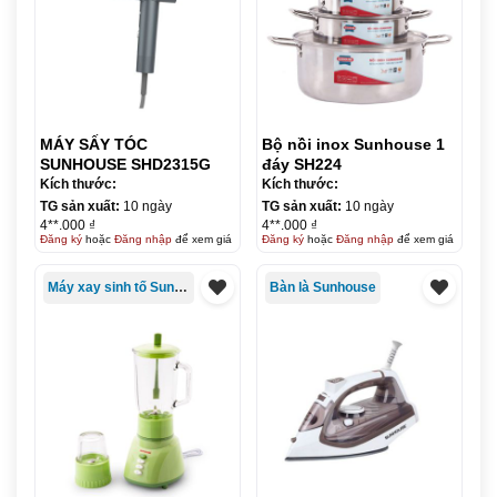
MÁY SẤY TÓC
Bộ nồi inox Sunhouse 1
SUNHOUSE SHD2315G
đáy SH224
Kích thước:
Kích thước:
TG sản xuất:
10 ngày
TG sản xuất:
10 ngày
4**.000 ₫
4**.000 ₫
Đăng ký
hoặc
Đăng nhập
để xem giá
Đăng ký
hoặc
Đăng nhập
để xem giá
Máy xay sinh tố Sunhouse
Bàn là Sunhouse