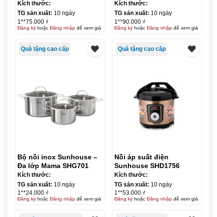
Kích thước:
Kích thước:
TG sản xuất:
10 ngày
TG sản xuất:
10 ngày
1**75.000 ₫
1**90.000 ₫
Đăng ký
hoặc
Đăng nhập
để xem giá
Đăng ký
hoặc
Đăng nhập
để xem giá
Quà tặng cao cấp
Quà tặng cao cấp
Bộ nồi inox Sunhouse –
Nồi áp suất điện
Đa lớp Mama SHG701
Sunhouse SHD1756
Kích thước:
Kích thước:
TG sản xuất:
10 ngày
TG sản xuất:
10 ngày
1**24.000 ₫
1**53.000 ₫
Đăng ký
hoặc
Đăng nhập
để xem giá
Đăng ký
hoặc
Đăng nhập
để xem giá