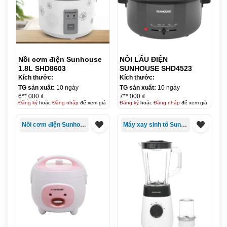
Nồi cơm điện Sunhouse
NỒI LẨU ĐIỆN
1.8L SHD8603
SUNHOUSE SHD4523
Kích thước:
Kích thước:
TG sản xuất:
10 ngày
TG sản xuất:
10 ngày
6**.000 ₫
7**.000 ₫
Đăng ký
hoặc
Đăng nhập
để xem giá
Đăng ký
hoặc
Đăng nhập
để xem giá
Nồi cơm điện Sunhouse
Máy xay sinh tố Sunhouse