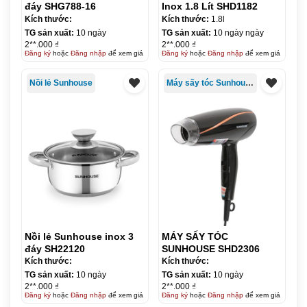
đáy SHG788-16
Inox 1.8 Lít SHD1182
Kích thước:
Kích thước:
1.8l
TG sản xuất:
10 ngày
TG sản xuất:
10 ngày ngày
2**.000 ₫
2**.000 ₫
Đăng ký
hoặc
Đăng nhập
để xem giá
Đăng ký
hoặc
Đăng nhập
để xem giá
Nồi lẻ Sunhouse
Máy sấy tóc Sunhouse
Nồi lẻ Sunhouse inox 3
MÁY SẤY TÓC
đáy SH22120
SUNHOUSE SHD2306
Kích thước:
Kích thước:
TG sản xuất:
10 ngày
TG sản xuất:
10 ngày
2**.000 ₫
2**.000 ₫
Đăng ký
hoặc
Đăng nhập
để xem giá
Đăng ký
hoặc
Đăng nhập
để xem giá