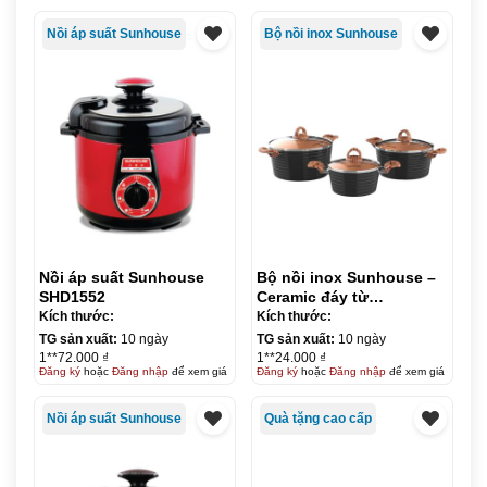
Nồi áp suất Sunhouse
Bộ nồi inox Sunhouse
Nồi áp suất Sunhouse
Bộ nồi inox Sunhouse –
SHD1552
Ceramic đáy từ
SHG2003MCA
Kích thước:
Kích thước:
TG sản xuất:
10 ngày
TG sản xuất:
10 ngày
1**72.000 ₫
1**24.000 ₫
Đăng ký
hoặc
Đăng nhập
để xem giá
Đăng ký
hoặc
Đăng nhập
để xem giá
Nồi áp suất Sunhouse
Quà tặng cao cấp