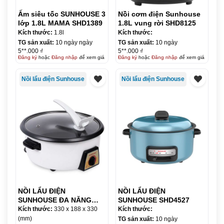
Ấm siêu tốc SUNHOUSE 3
Nồi cơm điện Sunhouse
lớp 1.8L MAMA SHD1389
1.8L vung rời SHD8125
Kích thước:
1.8l
Kích thước:
TG sản xuất:
10 ngày ngày
TG sản xuất:
10 ngày
5**.000 ₫
5**.000 ₫
Đăng ký
hoặc
Đăng nhập
để xem giá
Đăng ký
hoặc
Đăng nhập
để xem giá
Nồi lẩu điện Sunhouse
Nồi lẩu điện Sunhouse
NỒI LẨU ĐIỆN
NỒI LẨU ĐIỆN
SUNHOUSE ĐA NĂNG
SUNHOUSE SHD4527
CAO CẤP SHD4521
Kích thước:
330 x 188 x 330
Kích thước:
(mm)
TG sản xuất:
10 ngày