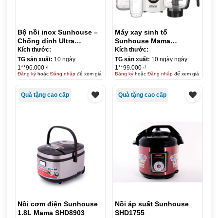
Bộ nồi inox Sunhouse –
Máy xay sinh tố
Chống dính Ultra
Sunhouse Mama
Titanium ST2210B
SHD5353W
Kích thước:
Kích thước:
TG sản xuất:
10 ngày
TG sản xuất:
10 ngày ngày
1**96.000 ₫
1**99.000 ₫
Đăng ký
hoặc
Đăng nhập
để xem giá
Đăng ký
hoặc
Đăng nhập
để xem giá
Quà tặng cao cấp
Quà tặng cao cấp
Nồi cơm điện Sunhouse
Nồi áp suất Sunhouse
1.8L Mama SHD8903
SHD1755