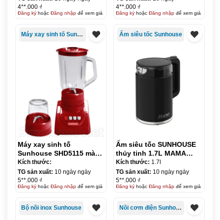
4**.000 ₫
4**.000 ₫
Đăng ký
hoặc
Đăng nhập
để xem giá
Đăng ký
hoặc
Đăng nhập
để xem giá
Máy xay sinh tố Sunhouse
Ấm siêu tốc Sunhouse
Máy xay sinh tố
Ấm siêu tốc SUNHOUSE
Sunhouse SHD5115 màu
thủy tinh 1.7L MAMA
đỏ
SHD1330
Kích thước:
Kích thước:
1.7l
TG sản xuất:
10 ngày ngày
TG sản xuất:
10 ngày ngày
5**.000 ₫
5**.000 ₫
Đăng ký
hoặc
Đăng nhập
để xem giá
Đăng ký
hoặc
Đăng nhập
để xem giá
Bộ nồi inox Sunhouse
Nồi cơm điện Sunhouse