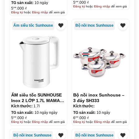
5**.000 ₫
TG sản xuất:
10 ngày
Đăng ký
hoặc
Đăng nhập
để xem giá
5**.000 ₫
Đăng ký
hoặc
Đăng nhập
để xem giá
Ấm siêu tốc Sunhouse
Bộ nồi inox Sunhouse
ẤM siêu tốc SUNHOUSE
Bộ nồi inox Sunhouse –
Inox 2 LỚP 1.7L MAMA
3 đáy SH333
SHD1386W
Kích thước:
1.7l
Kích thước:
TG sản xuất:
10 ngày ngày
TG sản xuất:
10 ngày
5**.000 ₫
6**.000 ₫
Đăng ký
hoặc
Đăng nhập
để xem giá
Đăng ký
hoặc
Đăng nhập
để xem giá
Bộ nồi inox Sunhouse
Bộ nồi inox Sunhouse