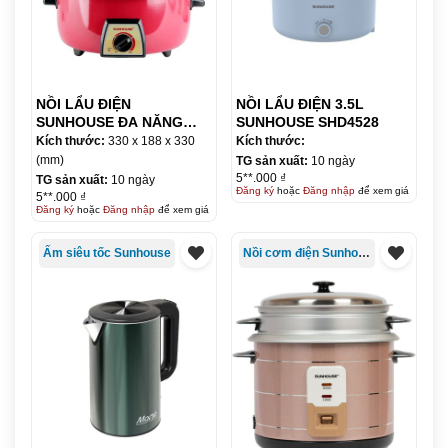
NỒI LẨU ĐIỆN
NỒI LẨU ĐIỆN 3.5L
SUNHOUSE ĐA NĂNG
SUNHOUSE SHD4528
CAO CẤP SHD4520
Kích thước:
330 x 188 x 330
Kích thước:
(mm)
TG sản xuất:
10 ngày
5**.000 ₫
TG sản xuất:
10 ngày
Đăng ký
hoặc
Đăng nhập
để xem giá
5**.000 ₫
Đăng ký
hoặc
Đăng nhập
để xem giá
Ấm siêu tốc Sunhouse
Nồi cơm điện Sunhouse