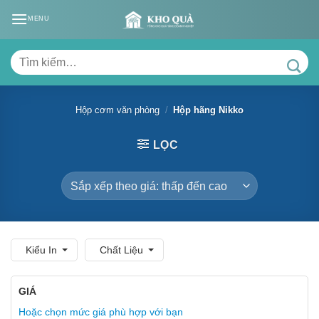
Skip
MENU
to
content
Tìm
kiếm:
Hộp cơm văn phòng
/
Hộp hãng Nikko
LỌC
Kiểu In
Chất Liệu
GIÁ
Hoặc chọn mức giá phù hợp với bạn