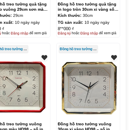
hồ treo tường quà tặng
Đồng hồ treo tường quà tặng
go vuông 29cm sơn màu
in logo tròn 30cm xi vàng số
 KQ-DH08
in KQ-DH09
thước:
29cm
Kích thước:
30cm
n xuất:
10 ngày ngày
TG sản xuất:
10 ngày ngày
0 ₫
8**000 ₫
ý
hoặc
Đăng nhập
để xem giá
Đăng ký
hoặc
Đăng nhập
để xem giá
Đồng hồ treo tường giá rẻ
Đồng hồ treo tường giá rẻ
hồ treo tường vuông
Đồng hồ treo tường vuông
sơn màu HD98 – số in
30cm xi vàng HD98 – số in