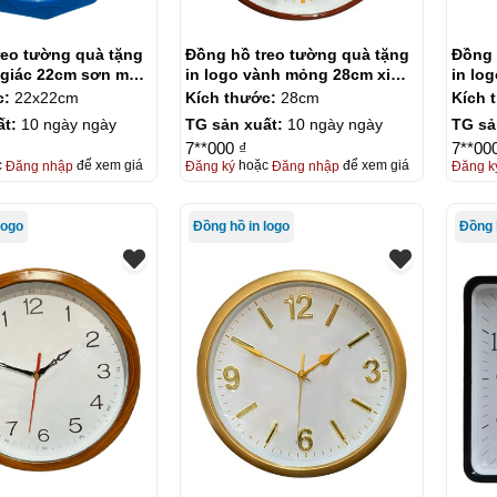
reo tường quà tặng
Đồng hồ treo tường quà tặng
Đồng 
a giác 22cm sơn màu
in logo vành mỏng 28cm xi
in lo
DH01
vàng số in KQ-DH02
in KQ
c:
22x22cm
Kích thước:
28cm
Kích 
ất:
10 ngày ngày
TG sản xuất:
10 ngày ngày
TG sả
7**000 ₫
7**00
c
Đăng nhập
để xem giá
Đăng ký
hoặc
Đăng nhập
để xem giá
Đăng k
logo
Đồng hồ in logo
Đồng 