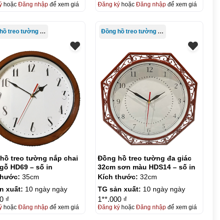
ý
hoặc
Đăng nhập
để xem giá
Đăng ký
hoặc
Đăng nhập
để xem giá
Đồng hồ treo tường giá rẻ
Đồng hồ treo tường giá rẻ
hồ treo tường nắp chai
Đồng hồ treo tường đa giác
gỗ HD69 – số in
32cm sơn màu HDS14 – số in
thước:
35cm
Kích thước:
32cm
n xuất:
10 ngày ngày
TG sản xuất:
10 ngày ngày
0 ₫
1**.000 ₫
ý
hoặc
Đăng nhập
để xem giá
Đăng ký
hoặc
Đăng nhập
để xem giá