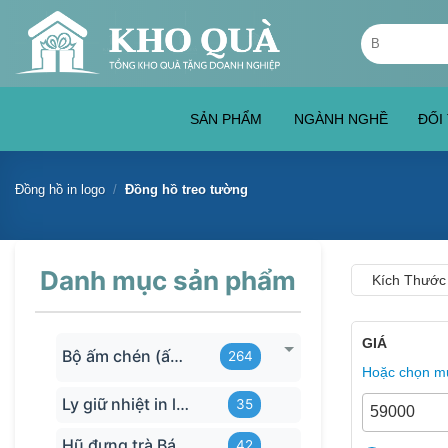
Skip
Tìm
to
kiếm:
content
SẢN PHẨM
NGÀNH NGHỀ
ĐỐI
Đồng hồ in logo
/
Đồng hồ treo tường
Danh mục sản phẩm
Kích Thước
GIÁ
Bộ ấm chén (ấm trà) in logo
264
Hoặc chọn mứ
Ly giữ nhiệt in logo
35
Hũ đựng trà Bát Tràng
42