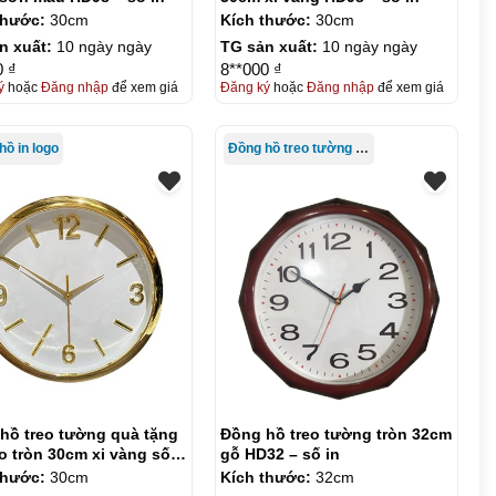
thước:
30cm
Kích thước:
30cm
n xuất:
10 ngày ngày
TG sản xuất:
10 ngày ngày
0 ₫
8**000 ₫
ý
hoặc
Đăng nhập
để xem giá
Đăng ký
hoặc
Đăng nhập
để xem giá
hồ in logo
Đồng hồ treo tường giá rẻ
hồ treo tường quà tặng
Đồng hồ treo tường tròn 32cm
go tròn 30cm xi vàng số
gỗ HD32 – số in
KQ-DH07
thước:
30cm
Kích thước:
32cm