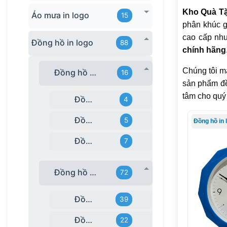
Kho Quà T
Áo mưa in logo
15
phân khúc g
cao cấp nh
Đồng hồ in logo
88
chính hãng
Chúng tôi ma
Đồng hồ để bàn
16
sản phẩm đề
tâm cho quý
Đồng hồ để bàn gỗ
4
Đồng hồ để bàn Kashi
5
Đồng hồ in 
Đồng hồ để bàn pha lê
7
Đồng hồ treo tường
72
Đồng hồ treo tường giá rẻ
39
Đồng hồ treo tường Kashi
22