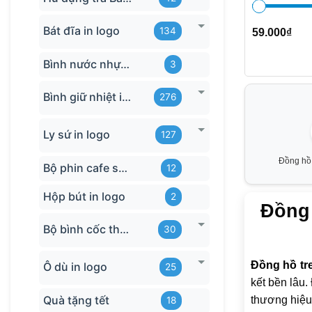
Bát đĩa in logo
134
59.000
₫
Bình nước nhựa TQ
3
Bình giữ nhiệt in logo
276
Ly sứ in logo
127
Đồng hồ 
Bộ phin cafe sứ Bát Tràng
12
Hộp bút in logo
2
Đồng 
Bộ bình cốc thủy tinh
30
Đồng hồ tr
Ô dù in logo
25
kết bền lâu.
Quà tặng tết
thương hiệu
18