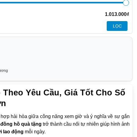
1.013.000
₫
LỌC
gương
 Theo Yêu Cầu, Giá Tốt Cho Số
ớn
t hợp hài hòa giữa công năng xem giờ và ý nghĩa về sự gắn
c
đồng hồ quà tặng
trở thành cầu nối tự nhiên giúp hình ảnh
i lao động
mỗi ngày.