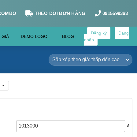
COMBO
THEO DÕI ĐƠN HÀNG
0915599363
Đăng ký
Đăng
 GIÁ
DEMO LOGO
BLOG
nhập
₫