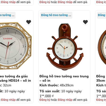
c
Đăng nhập
để xem giá
Đăng ký
hoặc
Đăng nhập
để xem giá
Đăng k
Đồng hồ treo tường giá rẻ
Đồng hồ treo tường giá rẻ
reo tường đa giác
Đồng hồ treo tường neo trung
Đồng 
vàng HDS14 – số in
– số in
35cm 
c:
32cm
Kích thước:
48x39cm
Kích 
ất:
10 ngày ngày
TG sản xuất:
10 ngày ngày
TG sả
1**.000 ₫
1**.00
c
Đăng nhập
để xem giá
Đăng ký
hoặc
Đăng nhập
để xem giá
Đăng k