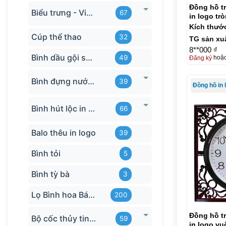
Đồng hồ t
Biểu trưng - Vinh danh in logo
67
in logo tr
DH05
Kích thướ
Cúp thể thao
32
TG sản xu
8**000 ₫
Bình dầu gội sữa tắm
49
Đăng ký
hoặ
Bình đựng nước in logo
39
Đồng hồ in 
Bình hút lộc in logo
66
Balo thêu in logo
39
Bình tỏi
5
Bình tỳ bà
3
Lọ Bình hoa Bát Tràng in logo
200
Đồng hồ t
Bộ cốc thủy tinh hãng
59
in logo vu