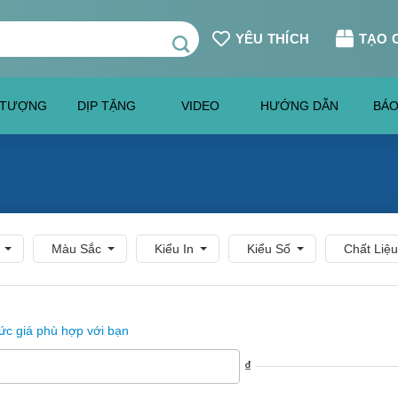
YÊU THÍCH
TẠO 
 TƯỢNG
DỊP TẶNG
VIDEO
HƯỚNG DẪN
BÁO
Màu Sắc
Kiểu In
Kiểu Số
Chất Liệu
c giá phù hợp với bạn
₫