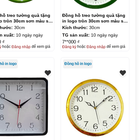
hồ treo tường quà tặng
Đồng hồ treo tường quà tặng
go tròn 30cm sơn màu số
in logo tròn 30cm sơn màu số
-DH03
in KQ-DH04
thước:
30cm
Kích thước:
30cm
n xuất:
10 ngày ngày
TG sản xuất:
10 ngày ngày
0 ₫
7**000 ₫
ý
hoặc
Đăng nhập
để xem giá
Đăng ký
hoặc
Đăng nhập
để xem giá
hồ in logo
Đồng hồ in logo