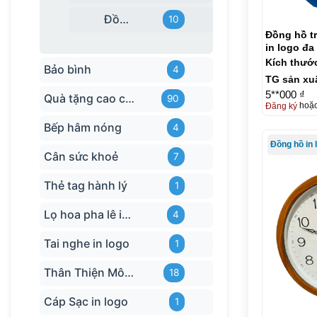
Đồng hồ treo tường tráng gương
10
Đồng hồ t
in logo đ
số in KQ-
Kích thướ
Bảo bình
4
TG sản xu
5**000 ₫
Quà tặng cao cấp
90
Đăng ký
hoặ
Bếp hâm nóng
4
Đồng hồ in 
Cân sức khoẻ
7
Thẻ tag hành lý
1
Lọ hoa pha lê in logo
4
Tai nghe in logo
1
Thân Thiện Môi trường
18
Cáp Sạc in logo
1