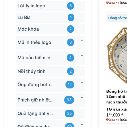
Đăng ký
hoặ
Lót ly in logo
5
Lu Bia
1
Móc khóa
7
Mũ in thêu logo
8
Mũ bảo hiểm In logo
4
Nồi thủy tinh
2
Ống đựng bút in logo
12
Đồng hồ t
32cm nhũ 
Phích giữ nhiệt quà tặng
33
Kích thướ
TG sản xu
Quà tặng dát vàng
25
1**.000 ₫
Đăng ký
hoặ
Đồ điện gia dụng in logo
99