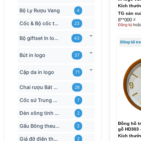
KQ-DH10
Kích thướ
Bộ Ly Rượu Vang
4
TG sản xu
8**000 ₫
Cốc & Bộ cốc thủy tinh TQ
23
Đăng ký
hoặ
Bộ giftset In logo
43
Bút in logo
37
Cặp da in logo
71
Chai rượu Bát Tràng
28
Cốc sứ Trung Quốc
7
Đèn xông tinh dầu
2
Đồng hồ t
Gấu Bông theu-logo
3
gỗ HD303 
Kích thướ
Giá đỡ điện thoại
2