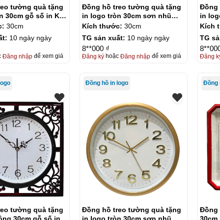
reo tường quà tặng
Đồng hồ treo tường quà tặng
Đồng 
òn 30cm gỗ số in KQ-
in logo tròn 30cm sơn nhũ
in lo
đồng số cọc KQ-DH06
số in
c:
30cm
Kích thước:
30cm
Kích 
ất:
10 ngày ngày
TG sản xuất:
10 ngày ngày
TG sả
8**000 ₫
8**00
c
Đăng nhập
để xem giá
Đăng ký
hoặc
Đăng nhập
để xem giá
Đăng k
logo
Đồng hồ in logo
reo tường quà tặng
Đồng hồ treo tường quà tặng
Đồng 
ông 30cm gỗ số in
in logo tròn 30cm sơn nhũ
30cm 