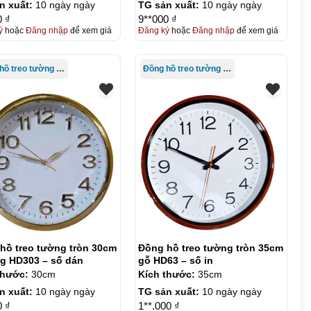
n xuất:
10 ngày ngày
TG sản xuất:
10 ngày ngày
0 ₫
9**000 ₫
ý
hoặc
Đăng nhập
để xem giá
Đăng ký
hoặc
Đăng nhập
để xem giá
Đồng hồ treo tường giá rẻ
Đồng hồ treo tường giá rẻ
hồ treo tường tròn 30cm
Đồng hồ treo tường tròn 35cm
ng HD303 – số dán
gỗ HD63 – số in
thước:
30cm
Kích thước:
35cm
n xuất:
10 ngày ngày
TG sản xuất:
10 ngày ngày
0 ₫
1**.000 ₫