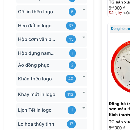
TG sản xu
9**000 ₫
Gối in thêu logo
5
Đăng ký
hoặ
Heo đất in logo
37
Hộp cơm văn phòng
45
Hộp đựng name card
1
Áo đồng phục
2
Khăn thêu logo
40
Khay mứt in logo
113
Đồng hồ t
sơn màu H
Lịch Tết in logo
11
Kích thướ
TG sản xu
Lọ hoa thủy tinh
17
9**000 ₫