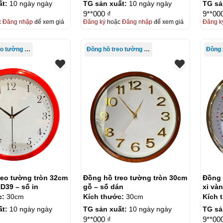
ất:
10 ngày ngày
TG sản xuất:
10 ngày ngày
TG sả
9**000 ₫
9**00
c
Đăng nhập
để xem giá
Đăng ký
hoặc
Đăng nhập
để xem giá
Đăng k
Đồng hồ treo tường giá rẻ
Đồng hồ treo tường giá rẻ
reo tường tròn 32cm
Đồng hồ treo tường tròn 30cm
Đồng 
D39 – số in
gỗ – số dán
xi và
c:
30cm
Kích thước:
30cm
Kích 
ất:
10 ngày ngày
TG sản xuất:
10 ngày ngày
TG sả
9**000 ₫
9**00