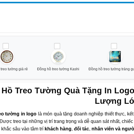
treo tường giá rẻ
Đồng hồ treo tường Kashi
Đồng hồ treo tường tráng 
Hồ Treo Tường Quà Tặng In Logo
Lượng L
eo tường in logo
là món quà tặng doanh nghiệp thiết thực, kế
 Được treo tại những vị trí trang trọng và dễ quan sát nhất, chiế
 khắc sâu vào tâm trí
khách hàng
,
đối tác
,
nhân viên và ngườ