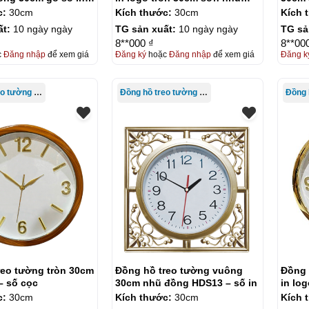
đồng số dán KQ-DH11
c:
30cm
Kích thước:
30cm
Kích 
ất:
10 ngày ngày
TG sản xuất:
10 ngày ngày
TG sả
8**000 ₫
8**00
c
Đăng nhập
để xem giá
Đăng ký
hoặc
Đăng nhập
để xem giá
Đăng k
Đồng hồ treo tường giá rẻ
Đồng hồ treo tường giá rẻ
Đồng 
reo tường tròn 30cm
Đồng hồ treo tường vuông
Đồng 
– số cọc
30cm nhũ đồng HDS13 – số in
in lo
cọc 
c:
30cm
Kích thước:
30cm
Kích 