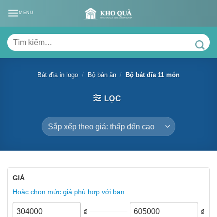
Skip
MENU
to
content
Tìm
kiếm:
Bát đĩa in logo
/
Bộ bàn ăn
/
Bộ bát đĩa 11 món
LỌC
GIÁ
Hoặc chọn mức giá phù hợp với bạn
₫
₫