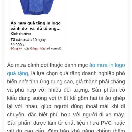
Áo mưa quà tặng in logo
cánh dơi vải dù tổ ong
KQ-AM12
Kích thước:
TG sản xuất:
10 ngày
8**000 ₫
Đăng ký
hoặc
Đăng nhập
để xem giá
Áo mưa cánh dơi thuộc danh mục
áo mưa in logo
quà tặng
, là lựa chọn quà tặng doanh nghiệp phổ
biến nhờ tính ứng dụng cao, giá thành phải chăng
và phù hợp với nhiều đối tượng. Sản phẩm có
kiểu dáng suông với thiết kế gồm hai tà áo ghép
lại với nhau, giúp người dùng thoải mái khi di
chuyển, đặc biệt phù hợp với người đi xe máy.
Sản phẩm được làm từ chất liệu nhựa PVC hoặc
vải dù cao cấp, đảm bảo khả năng chống thấm