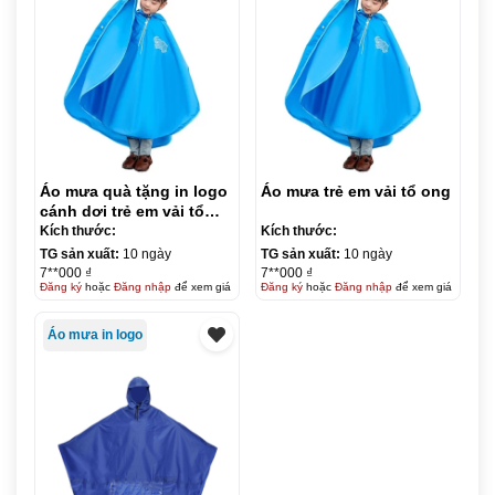
Áo mưa quà tặng in logo
Áo mưa trẻ em vải tổ ong
cánh dơi trẻ em vải tổ
ong KQ-AM11
Kích thước:
Kích thước:
TG sản xuất:
10 ngày
TG sản xuất:
10 ngày
7**000 ₫
7**000 ₫
Đăng ký
hoặc
Đăng nhập
để xem giá
Đăng ký
hoặc
Đăng nhập
để xem giá
Áo mưa in logo