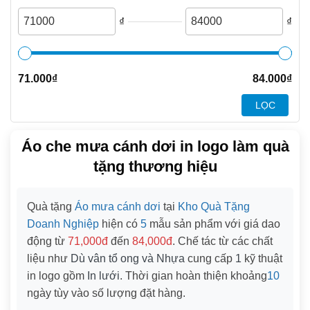
₫
₫
71.000
₫
84.000
₫
LỌC
Áo che mưa cánh dơi in logo làm quà
tặng thương hiệu
Quà tặng
Áo mưa cánh dơi
tại
Kho Quà Tặng
Doanh Nghiệp
hiện có
5
mẫu sản phẩm với giá dao
động từ
71,000đ
đến
84,000đ
. Chế tác từ các chất
liệu như
Dù vân tổ ong và Nhựa
cung cấp
1
kỹ thuật
in logo gồm
In lưới
. Thời gian hoàn thiện khoảng
10
ngày tùy vào số lượng đặt hàng.