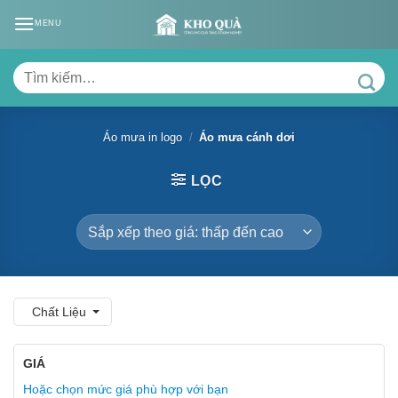
Skip
MENU
to
content
Tìm
kiếm:
Áo mưa in logo
/
Áo mưa cánh dơi
LỌC
Chất Liệu
GIÁ
Hoặc chọn mức giá phù hợp với bạn