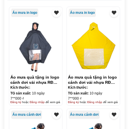
Áo mưa in logo
Áo mưa in logo
Áo mưa quà tặng in logo
Áo mưa quà tặng in logo
cánh dơi vải nhựa RĐ
cánh dơi vải nhựa RĐ
0.15 KQ-AM09
0.17 KQ-AM10
Kích thước:
Kích thước:
TG sản xuất:
10 ngày
TG sản xuất:
10 ngày
7**000 ₫
7**000 ₫
Đăng ký
hoặc
Đăng nhập
để xem giá
Đăng ký
hoặc
Đăng nhập
để xem giá
Áo mưa cánh dơi
Áo mưa cánh dơi