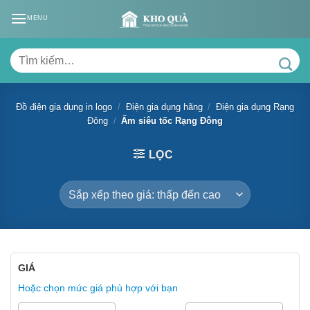
Skip
MENU
to
content
Tìm
kiếm:
Đồ điện gia dụng in logo
/
Điện gia dụng hãng
/
Điện gia dụng Rạng
Đông
/
Ấm siêu tốc Rạng Đông
LỌC
GIÁ
Hoặc chọn mức giá phù hợp với bạn