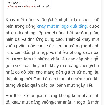
7**.000 ₫
Đăng ký
hoặc
Đăng nhập
để xem giá
Khay mứt dáng vuông/chữ nhật là lựa chọn phổ
biến trong dòng
khay mứt in logo quà tặng
, được
nhiều doanh nghiệp ưa chuộng bởi sự đơn giản,
hiện đại và tính ứng dụng cao. Thiết kế khay mứt
vuông vắn, góc cạnh sắc nét tạo cảm giác thanh
lịch, cân đối, phù hợp với nhiều phong cách bài
trí. Được làm từ những chất liệu cao cấp như gỗ,
gốm sứ hoặc thủy tinh, khay mứt dáng vuông/chữ
nhật có độ bền cao mang đến giá trị sử dụng lâu
dài, đồng thời đảm bảo an toàn cho sức khỏe khi
đựng và bảo quản các loại bánh mứt ngày Tết.
Với thiết kế tối giản nhưng không kém phần tinh
tế, khay mứt dáng vuông/chữ nhật in logo là món