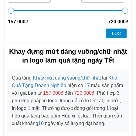
157.000
₫
720.000
₫
LỌC
Khay đựng mứt dáng vuông/chữ nhật
in logo làm quà tặng ngày Tết
Quà tặng
Khay mứt dáng vuông/chữ nhật
tại
Kho
Quà Tặng Doanh Nghiệp
hiện có
17
mẫu sản phẩm
với giá bán từ
157,000đ
đến
720,000đ
. Phù hợp
3
phương pháp in logo, trong đó có
In Decal, In lưới,
In logo 1 mặt
. Thường được đóng gói trong
1
loại
hộp quà tặng bao gồm
Hộp xi lót lụa
. Thời gian sản
xuất khoảng
10
ngày tùy số lượng đặt hàng.