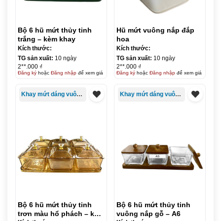
Bộ 6 hũ mứt thủy tinh
Hũ mứt vuông nắp đắp
trắng – kèm khay
hoa
Kích thước:
Kích thước:
TG sản xuất:
10 ngày
TG sản xuất:
10 ngày
2**.000 ₫
2**.000 ₫
Đăng ký
hoặc
Đăng nhập
để xem giá
Đăng ký
hoặc
Đăng nhập
để xem giá
Khay mứt dáng vuông/chữ nhật
Khay mứt dáng vuông/chữ nhật
Bộ 6 hũ mứt thủy tinh
Bộ 6 hũ mứt thủy tinh
trơn màu hổ phách – kèm
vuông nắp gỗ – A6