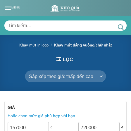
Skip
MENU
to
content
Tìm
kiếm:
Khay mứt in logo
/
Khay mứt dáng vuông/chữ nhật
LỌC
GIÁ
Hoặc chọn mức giá phù hợp với bạn
₫
₫