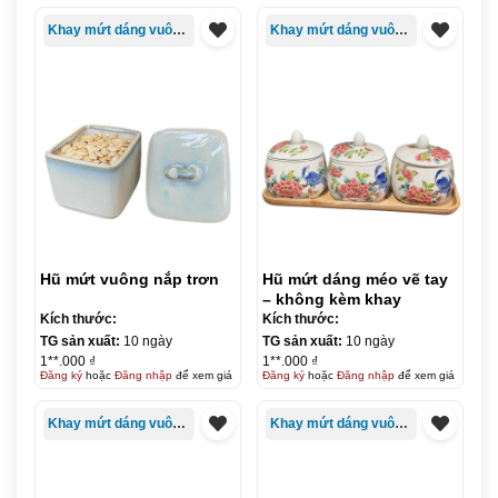
Khay mứt dáng vuông/chữ nhật
Khay mứt dáng vuông/chữ nhật
Hũ mứt vuông nắp trơn
Hũ mứt dáng méo vẽ tay
– không kèm khay
Kích thước:
Kích thước:
TG sản xuất:
10 ngày
TG sản xuất:
10 ngày
1**.000 ₫
1**.000 ₫
Đăng ký
hoặc
Đăng nhập
để xem giá
Đăng ký
hoặc
Đăng nhập
để xem giá
Khay mứt dáng vuông/chữ nhật
Khay mứt dáng vuông/chữ nhật