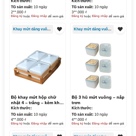
khay
Kích thước:
Kích thước:
TG sản xuất:
10 ngày
TG sản xuất:
10 ngày
2**.000 ₫
3**.000 ₫
Đăng ký
hoặc
Đăng nhập
để xem giá
Đăng ký
hoặc
Đăng nhập
để xem giá
Khay mứt dáng vuông/chữ nhật
Khay mứt dáng vuông/chữ nhật
Bộ khay mứt hộp chữ
Bộ 3 hũ mứt vuông – nắp
nhật 4 – trắng – kèm khay
trơn
gỗ
Kích thước:
Kích thước:
TG sản xuất:
10 ngày
TG sản xuất:
10 ngày
4**.000 ₫
4**.000 ₫
Đăng ký
hoặc
Đăng nhập
để xem giá
Đăng ký
hoặc
Đăng nhập
để xem giá