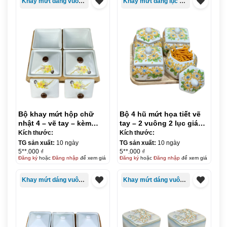
Khay mứt dáng vuông/chữ nhật
Khay mứt dáng lục giác
Bộ khay mứt hộp chữ
Bộ 4 hũ mứt họa tiết vẽ
nhật 4 – vẽ tay – kèm
tay – 2 vuông 2 lục giác-
khay gỗ
kèm khay gỗ (1)
Kích thước:
Kích thước:
TG sản xuất:
10 ngày
TG sản xuất:
10 ngày
5**.000 ₫
5**.000 ₫
Đăng ký
hoặc
Đăng nhập
để xem giá
Đăng ký
hoặc
Đăng nhập
để xem giá
Khay mứt dáng vuông/chữ nhật
Khay mứt dáng vuông/chữ nhật