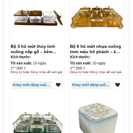
Bộ 3 hũ mứt thủy tinh
Bộ 6 hũ mứt nhựa vuông
vuông nắp gỗ – kèm
trơn màu hổ phách – kèm
khay
khay
Kích thước:
Kích thước:
TG sản xuất:
10 ngày
TG sản xuất:
10 ngày
1**.000 ₫
1**.000 ₫
Đăng ký
hoặc
Đăng nhập
để xem giá
Đăng ký
hoặc
Đăng nhập
để xem giá
Khay mứt dáng vuông/chữ nhật
Khay mứt dáng vuông/chữ nhật