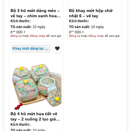
Bộ 3 hũ mứt dáng méo –
Bộ khay mứt hộp chữ
vẽ tay – chim xanh hoa
nhật 6 – vẽ tay
phù dung đỏ – kèm khay
Kích thước:
Kích thước:
gỗ
TG sản xuất:
10 ngày
TG sản xuất:
10 ngày
6**.000 ₫
6**.000 ₫
Đăng ký
hoặc
Đăng nhập
để xem giá
Đăng ký
hoặc
Đăng nhập
để xem giá
Khay mứt dáng lục giác
Bộ 4 hũ mứt họa tiết vẽ
tay – 2 vuông 2 lục giác-
kèm khay gỗ (2)
Kích thước:
TG sản xuất:
10 ngày