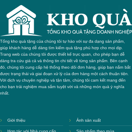
thao làm quà tặng vinh
danh
Khẳng định giá trị:
Sản phẩm cúp thể thao
cao cấp giúp khẳng định tầm quan trọng và sự
Tổng kho quà tặng của chúng tôi tự hào với sự đa dạng sản phẩm,
chuyên nghiệp trong các sự kiện trao giải.
giúp khách hàng dễ dàng tìm kiếm quà tặng phù hợp cho mọi dịp.
Tăng tính nhận diện thương hiệu:
In logo
Trang web của chúng tôi được thiết kế trực quan, cho phép bạn dễ
doanh nghiệp hoặc tên sự kiện trên cúp giúp
dàng tra cứu giá cả và thông tin chi tiết về từng sản phẩm. Bên cạnh
đó, chúng tôi cung cấp hệ thống theo dõi đơn hàng, giúp bạn nắm bắt
quảng bá hình ảnh một cách hiệu quả.
được trạng thái và giai đoạn xử lý của đơn hàng một cách thuận tiện.
Kết nối và tri ân:
Cúp thể thao là cách tuyệt
Với dịch vụ chuyên nghiệp và tận tâm, chúng tôi cam kết mang đến
vời để vinh danh nỗ lực của cá nhân, đội
cho bạn trải nghiệm mua sắm tuyệt vời và những món quà ý nghĩa
nhóm và khích lệ tinh thần.
nhất.
Cúp thể thao thích hợp tặng
cho các đối tượng
Giới thiệu
Ảnh sản xuất
Hợp tác với Nhà cung cấp
Sản phẩm theo mùa