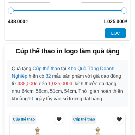
438.000
₫
1.025.000
₫
LỌC
Cúp thể thao in logo làm quà tặng
Quà tặng
Cúp thể thao
tại
Kho Quà Tặng Doanh
Nghiệp
hiện có
32
mẫu sản phẩm với giá dao động
từ
438,000đ
đến
1,025,000đ
, kích thước đa dạng
như
64cm
,
56cm
,
51cm
,
54cm
. Thời gian hoàn thiện
khoảng
10
ngày tùy vào số lượng đặt hàng.
Cúp thể thao
Cúp thể thao