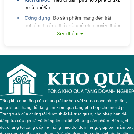
Kích thước:
Tiêu chuẩn, phù hợp pha từ 1-2
ly cà phê/lần.
Công dụng:
Bộ sản phẩm mang đến trải
nghiệm thưởng thức cà phê phin truyền thống
trọn vẹn, giúp người dùng tận hưởng hương vị
Xem thêm
cà phê thơm ngon, đậm đà.
Kỹ thuật in logo:
Thích hợp áp dụng 2 kỹ
thuật in decal và in lưới cho logo đẹp, bền
màu.
Hộp quà tặng:
Bộ phin cafe sứ Bát Tràng in
logo được đóng gói trong 2 dạng hộp quà là
hộp xi lót lụa và hộp định hình, tăng thêm giá
trị cho món quà.
Tổng kho quà tặng của chúng tôi tự hào với sự đa dạng sản phẩm,
giúp khách hàng dễ dàng tìm kiếm quà tặng phù hợp cho mọi dịp.
Lợi ích nhận được khi sử
Trang web của chúng tôi được thiết kế trực quan, cho phép bạn dễ
dàng tra cứu giá cả và thông tin chi tiết về từng sản phẩm. Bên cạnh
dụng bộ phin pha cafe làm
đó, chúng tôi cung cấp hệ thống theo dõi đơn hàng, giúp bạn nắm bắt
được trạng thái và giai đoạn xử lý của đơn hàng một cách thuận tiện.