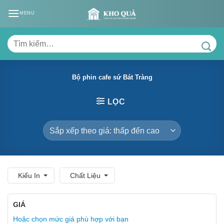
Skip
MENU
to
content
Tìm
kiếm:
Bộ phin cafe sứ Bát Tràng
LỌC
Kiểu In
Chất Liệu
GIÁ
Hoặc chọn mức giá phù hợp với bạn