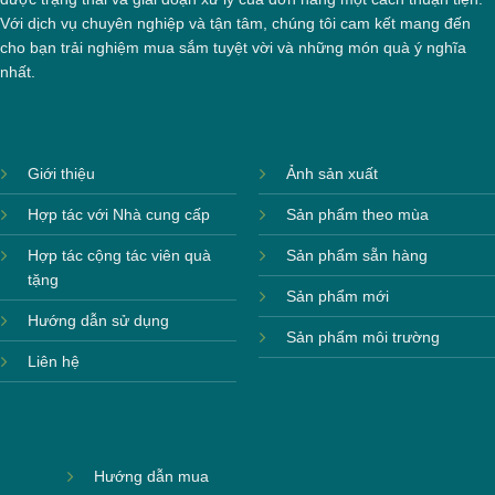
quà tặng
Với dịch vụ chuyên nghiệp và tận tâm, chúng tôi cam kết mang đến
cho bạn trải nghiệm mua sắm tuyệt vời và những món quà ý nghĩa
Quảng bá thương hiệu:
Logo in trên bộ phin
nhất.
giúp tăng nhận diện thương hiệu mỗi khi được
sử dụng.
Thể hiện sự quan tâm của người tặng:
Bộ
Giới thiệu
Ảnh sản xuất
phin cà phê là vật dụng hữu ích, thiết thực
Hợp tác với Nhà cung cấp
Sản phẩm theo mùa
hàng ngày, thể hiện sự quan tâm của người
tặng.
Hợp tác cộng tác viên quà
Sản phẩm sẵn hàng
tặng
Giá trị văn hóa:
Sử dụng sản phẩm gốm sứ
Sản phẩm mới
Bát Tràng truyền thống, góp phần gìn giữ và
Hướng dẫn sử dụng
Sản phẩm môi trường
quảng bá văn hóa Việt.
Liên hệ
Đối tượng nào thích hợp
tặng bộ phin cafe sứ in logo
Hướng dẫn mua