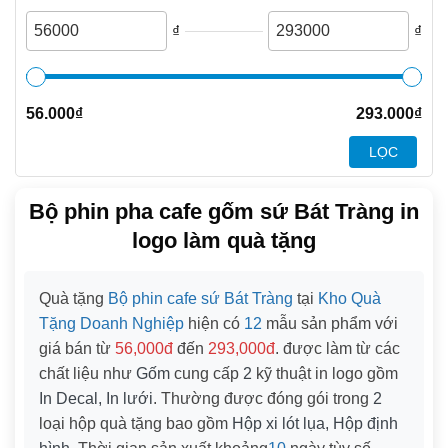
₫
₫
56.000
₫
293.000
₫
LỌC
Bộ phin pha cafe gốm sứ Bát Tràng in
logo làm quà tặng
Quà tặng
Bộ phin cafe sứ Bát Tràng
tại
Kho Quà
Tặng Doanh Nghiệp
hiện có
12
mẫu sản phẩm với
giá bán từ
56,000đ
đến
293,000đ
. được làm từ các
chất liệu như
Gốm
cung cấp
2
kỹ thuật in logo gồm
In Decal, In lưới
. Thường được đóng gói trong
2
loại hộp quà tặng bao gồm
Hộp xi lót lụa, Hộp định