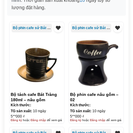
hình
. Thời gian sản xuất khoảng
10
ngày tùy số
lượng đặt hàng.
Bộ phin cafe sứ Bát Tràng
Bộ phin cafe sứ Bát Tràng
Bộ tách cafe Bát Tràng
Bộ phin cafe nâu gốm –
180ml – nâu gốm
02
Kích thước:
Kích thước:
TG sản xuất:
10 ngày
TG sản xuất:
10 ngày
5**000 ₫
5**000 ₫
Đăng ký
hoặc
Đăng nhập
để xem giá
Đăng ký
hoặc
Đăng nhập
để xem giá
Bộ phin cafe sứ Bát Tràng
Bộ phin cafe sứ Bát Tràng