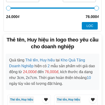
24.000
₫
76.000
₫
LỌC
Thẻ tên, Huy hiệu in logo theo yêu cầu
cho doanh nghiệp
Quà tặng
Thẻ tên, Huy hiệu
tại
Kho Quà Tặng
Doanh Nghiệp
hiện có
2
mẫu sản phẩm với giá dao
động từ
24,000đ
đến
76,000đ
, kích thước đa dạng
như
3cm
,
2x7cm
. Thời gian hoàn thiện khoảng
10
ngày tùy vào số lượng đặt hàng.
Thẻ tên, Huy hiệu
Thẻ tên, Huy hiệu