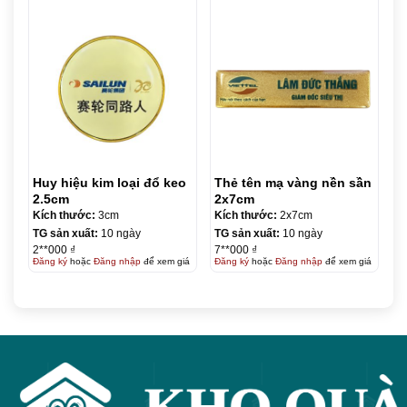
Huy hiệu kim loại đổ keo
Thẻ tên mạ vàng nền sần
2.5cm
2x7cm
Kích thước:
3cm
Kích thước:
2x7cm
TG sản xuất:
10 ngày
TG sản xuất:
10 ngày
2**000 ₫
7**000 ₫
Đăng ký
hoặc
Đăng nhập
để xem giá
Đăng ký
hoặc
Đăng nhập
để xem giá