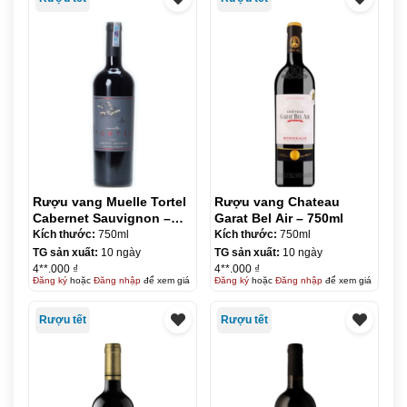
Rượu vang Muelle Tortel
Rượu vang Chateau
Cabernet Sauvignon –
Garat Bel Air – 750ml
750ml
Kích thước:
750ml
Kích thước:
750ml
TG sản xuất:
10 ngày
TG sản xuất:
10 ngày
4**.000 ₫
4**.000 ₫
Đăng ký
hoặc
Đăng nhập
để xem giá
Đăng ký
hoặc
Đăng nhập
để xem giá
Rượu tết
Rượu tết