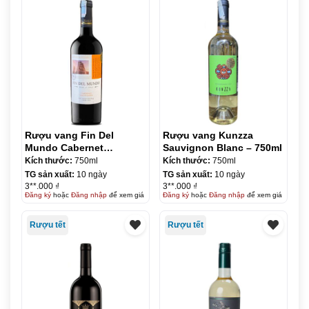
Rượu vang Fin Del
Rượu vang Kunzza
Mundo Cabernet
Sauvignon Blanc – 750ml
Sauvignon – 750ml
Kích thước:
750ml
Kích thước:
750ml
TG sản xuất:
10 ngày
TG sản xuất:
10 ngày
3**.000 ₫
3**.000 ₫
Đăng ký
hoặc
Đăng nhập
để xem giá
Đăng ký
hoặc
Đăng nhập
để xem giá
Rượu tết
Rượu tết