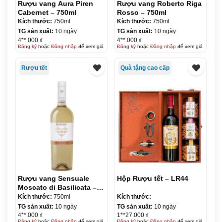
Rượu vang Aura Piren
Rượu vang Roberto Riga
Cabernet – 750ml
Rosso – 750ml
Kích thước:
750ml
Kích thước:
750ml
TG sản xuất:
10 ngày
TG sản xuất:
10 ngày
4**.000 ₫
4**.000 ₫
Đăng ký
hoặc
Đăng nhập
để xem giá
Đăng ký
hoặc
Đăng nhập
để xem giá
Rượu tết
Quà tặng cao cấp
Rượu vang Sensuale
Hộp Rượu tết – LR44
Moscato di Basilicata –
750ml
Kích thước:
750ml
Kích thước:
TG sản xuất:
10 ngày
TG sản xuất:
10 ngày
4**.000 ₫
1**27.000 ₫
Đăng ký
hoặc
Đăng nhập
để xem giá
Đăng ký
hoặc
Đăng nhập
để xem giá