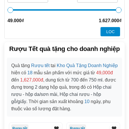
49.000
₫
1.627.000
₫
LỌC
Rượu Tết quà tặng cho doanh nghiệp
Quà tặng
Rượu tết
tại
Kho Quà Tặng Doanh Nghiệp
hiện có
18
mẫu sản phẩm với mức giá từ
49,000đ
đến
1,627,000đ
, dung tích từ
700
đến
750 ml
. được
đựng trong
2
dạng hộp quà, trong đó có
Hộp chai
rượu - hộp da/sơn mài, Hộp chai rượu - hộp
gỗ/giấy
. Thời gian sản xuất khoảng
10
ngày, phụ
thuộc vào số lượng đặt hàng.
Rượu tết
Rượu tết