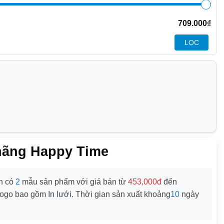
709.000
₫
LỌC
 hãng Happy Time
n có
2
mẫu sản phẩm với giá bán từ
453,000đ
đến
logo bao gồm
In lưới
. Thời gian sản xuất khoảng
10
ngày