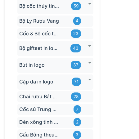
Bộ cốc thủy tinh hãng
59
Bộ Ly Rượu Vang
4
Cốc & Bộ cốc thủy tinh TQ
23
Bộ giftset In logo
43
Bút in logo
37
Cặp da in logo
71
Chai rượu Bát Tràng
28
Cốc sứ Trung Quốc
7
Đèn xông tinh dầu
2
Gấu Bông theu-logo
3