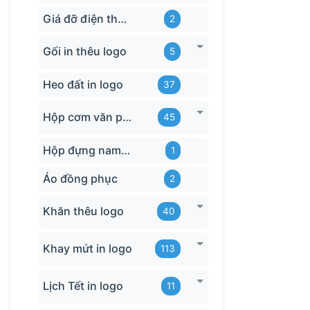
Giá đỡ điện thoại
2
Gối in thêu logo
5
Heo đất in logo
37
Hộp cơm văn phòng
45
Hộp đựng name card
1
Áo đồng phục
2
Khăn thêu logo
40
Khay mứt in logo
113
Lịch Tết in logo
11