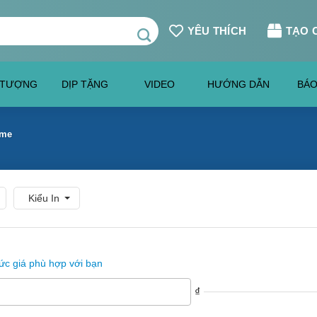
YÊU THÍCH
TẠO 
 TƯỢNG
DỊP TẶNG
VIDEO
HƯỚNG DẪN
BÁO
ime
Kiểu In
c giá phù hợp với bạn
₫