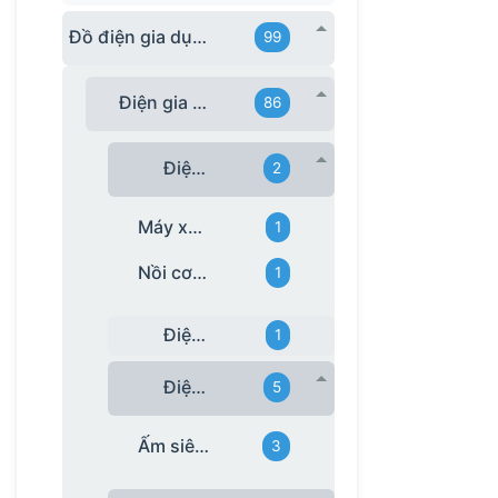
Đồ điện gia dụng in logo
99
Điện gia dụng hãng
86
Điện gia dụng HappyTime
2
Máy xay sinh tố HappyTime
1
Nồi cơm điện HappyTime
1
Điện gia dụng Matika
1
Điện gia dụng Rạng Đông
5
Ấm siêu tốc Rạng Đông
3