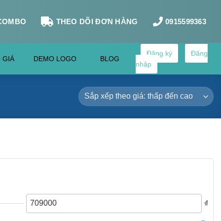
COMBO
THEO DÕI ĐƠN HÀNG
0915599363
Đăng ký
Đăng
 GIÁ
DEMO LOGO
BLOG
nhập
₫