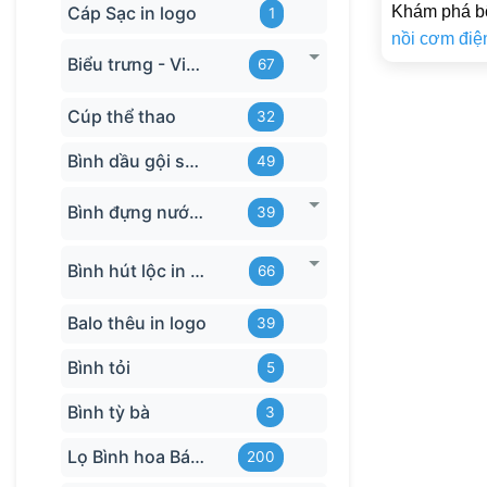
Khám phá b
Cáp Sạc in logo
1
nồi cơm điệ
Biểu trưng - Vinh danh in logo
67
Cúp thể thao
32
Bình dầu gội sữa tắm
49
Bình đựng nước in logo
39
Bình hút lộc in logo
66
Balo thêu in logo
39
Bình tỏi
5
Bình tỳ bà
3
Lọ Bình hoa Bát Tràng in logo
200