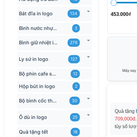
Bát đĩa in logo
134
453.000
₫
Bình nước nhựa TQ
3
Bình giữ nhiệt in logo
276
Ly sứ in logo
127
Máy xay 
Bộ phin cafe sứ Bát Tràng
12
Hộp bút in logo
2
Bộ bình cốc thủy tinh
30
Quà tặng
Ô dù in logo
25
709,000đ
tùy số lượ
Quà tặng tết
18