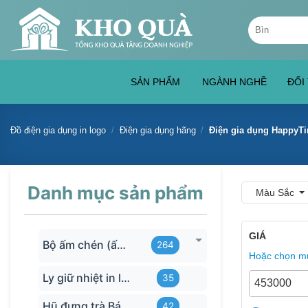
Skip
Tìm
to
kiếm:
content
SẢN PHẨM
NGÀNH NGHỀ
ĐỐI
Đồ điện gia dụng in logo
/
Điện gia dụng hãng
/
Điện gia dụng HappyT
Danh mục sản phẩm
Màu Sắc
GIÁ
Bộ ấm chén (ấm trà) in logo
264
Hoặc chọn mứ
Ly giữ nhiệt in logo
35
Hũ đựng trà Bát Tràng
42