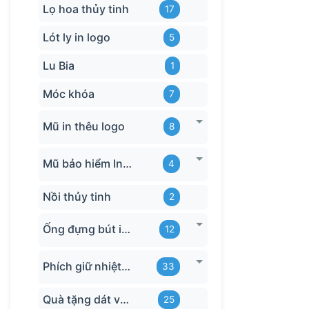
Lọ hoa thủy tinh
17
Lót ly in logo
5
Lu Bia
1
Móc khóa
7
Mũ in thêu logo
8
Mũ bảo hiểm In logo
4
Nồi thủy tinh
2
Ống đựng bút in logo
12
Phích giữ nhiệt quà tặng
33
Quà tặng dát vàng
25