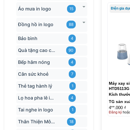
Áo mưa in logo
15
Đồng hồ in logo
88
Bảo bình
4
Quà tặng cao cấp
90
Bếp hâm nóng
4
Cân sức khoẻ
7
Máy xay si
Thẻ tag hành lý
1
HTD5113G
Kích thướ
Lọ hoa pha lê in logo
4
TG sản xu
4**.000 ₫
Tai nghe in logo
1
Đăng ký
hoặ
Thân Thiện Môi trường
18