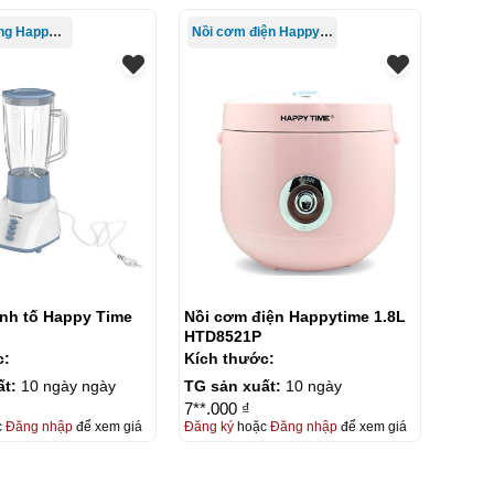
Điện gia dụng HappyTime
Nồi cơm điện HappyTime
nh tố Happy Time
Nồi cơm điện Happytime 1.8L
HTD8521P
c:
Kích thước:
ất:
10 ngày ngày
TG sản xuất:
10 ngày
7**.000 ₫
c
Đăng nhập
để xem giá
Đăng ký
hoặc
Đăng nhập
để xem giá