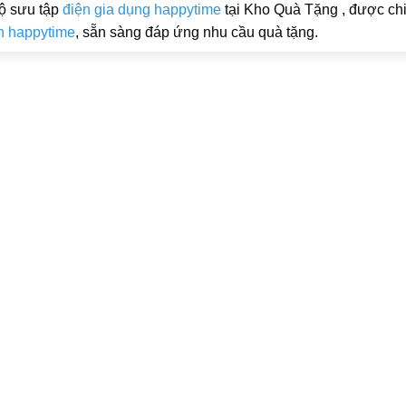
ộ sưu tập
điện gia dụng happytime
tại Kho Quà Tặng , được chi
n happytime
, sẵn sàng đáp ứng nhu cầu quà tặng.