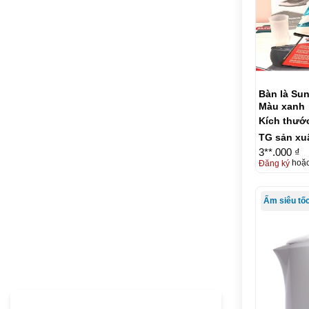
Bàn là Su
Màu xanh
Kích thướ
TG sản xu
3**.000 ₫
Đăng ký
hoặ
Ấm siêu tố