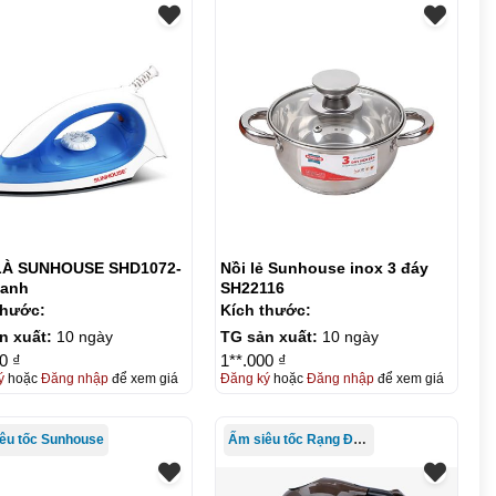
SUNHOUSE SHD1072-
Nồi lẻ Sunhouse inox 3 đáy
xanh
SH22116
thước:
Kích thước:
n xuất:
10 ngày
TG sản xuất:
10 ngày
0 ₫
1**.000 ₫
ý
hoặc
Đăng nhập
để xem giá
Đăng ký
hoặc
Đăng nhập
để xem giá
êu tốc Sunhouse
Ấm siêu tốc Rạng Đông