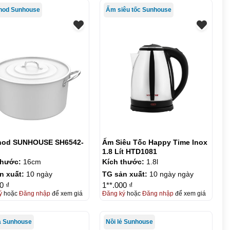
nod Sunhouse
Ấm siêu tốc Sunhouse
nod SUNHOUSE SH6542-
Ấm Siêu Tốc Happy Time Inox
1.8 Lít HTD1081
thước:
16cm
Kích thước:
1.8l
n xuất:
10 ngày
TG sản xuất:
10 ngày ngày
0 ₫
1**.000 ₫
ý
hoặc
Đăng nhập
để xem giá
Đăng ký
hoặc
Đăng nhập
để xem giá
à Sunhouse
Nồi lẻ Sunhouse