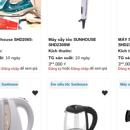
nhouse SHD2065-
Máy sấy tóc SUNHOUSE
MÁY 
SHD2308W
SHD2
c:
Kích thước:
Kích 
ất:
10 ngày
TG sản xuất:
10 ngày
TG sả
3**.000 ₫
3**.00
c
Đăng nhập
để xem giá
Đăng ký
hoặc
Đăng nhập
để xem giá
Đăng k
c Sunhouse
Ấm siêu tốc Sunhouse