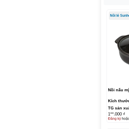
Nồi lẻ Sun
Nồi nấu m
Kích thướ
TG sản xu
1**.000 ₫
Đăng ký
hoặ