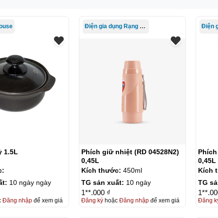
house
Điện gia dụng Rạng Đông
ỳ 1.5L
Phích giữ nhiệt (RD 04528N2)
Phích
0,45L
0,45L
c:
Kích thước:
450ml
Kích 
ất:
10 ngày ngày
TG sản xuất:
10 ngày
TG sả
1**.000 ₫
1**.00
c
Đăng nhập
để xem giá
Đăng ký
hoặc
Đăng nhập
để xem giá
Đăng k