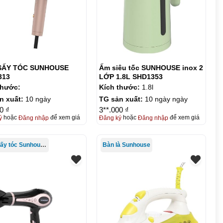
SẤY TÓC SUNHOUSE
Ấm siêu tốc SUNHOUSE inox 2
313
LỚP 1.8L SHD1353
thước:
Kích thước:
1.8l
n xuất:
10 ngày
TG sản xuất:
10 ngày ngày
0 ₫
3**.000 ₫
ý
hoặc
Đăng nhập
để xem giá
Đăng ký
hoặc
Đăng nhập
để xem giá
Máy sấy tóc Sunhouse
Bàn là Sunhouse