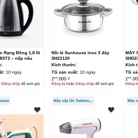
c Rạng Đông 1,8 lít
Nồi lẻ Sunhouse inox 3 đáy
MÁY 
8ST2 – nắp nâu
SH22120
SHD2
c:
Kích thước:
Kích 
ất:
10 ngày
TG sản xuất:
10 ngày
TG sả
2**.000 ₫
2**.00
c
Đăng nhập
để xem giá
Đăng ký
hoặc
Đăng nhập
để xem giá
Đăng k
house
Máy sấy tóc Sunhouse