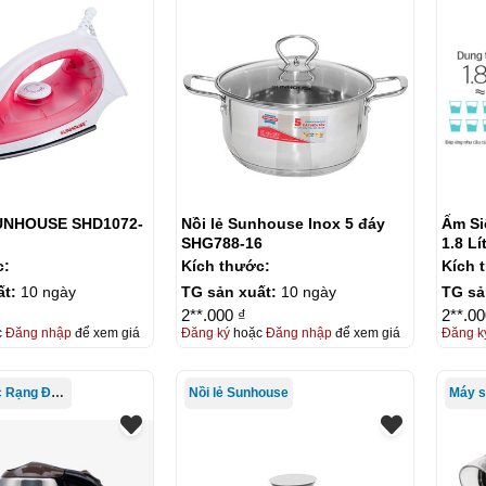
Nồi lẻ Sunhouse Inox 5 đáy
Ấm Si
SHG788-16
c:
Kích thước:
Kích 
ất:
10 ngày
TG sản xuất:
10 ngày
TG sả
2**.000 ₫
2**.00
c
Đăng nhập
để xem giá
Đăng ký
hoặc
Đăng nhập
để xem giá
Đăng k
Ấm siêu tốc Rạng Đông
Nồi lẻ Sunhouse