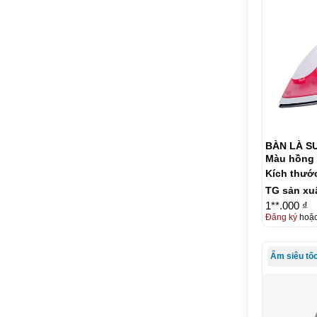
BÀN LÀ SUNHOUSE SHD1072-
Màu hồng
Kích thướ
TG sản xu
1**.000 ₫
Đăng ký
hoặ