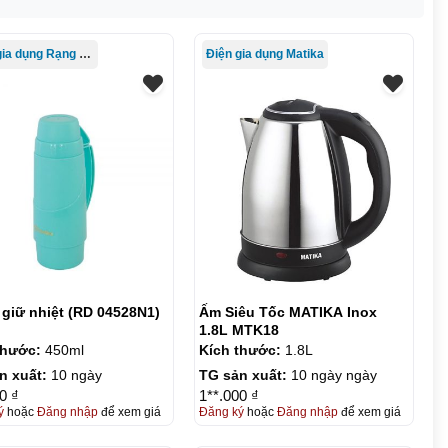
Điện gia dụng Rạng Đông
Điện gia dụng Matika
 giữ nhiệt (RD 04528N1)
Ấm Siêu Tốc MATIKA Inox
1.8L MTK18
thước:
450ml
Kích thước:
1.8L
n xuất:
10 ngày
TG sản xuất:
10 ngày ngày
0 ₫
1**.000 ₫
ý
hoặc
Đăng nhập
để xem giá
Đăng ký
hoặc
Đăng nhập
để xem giá