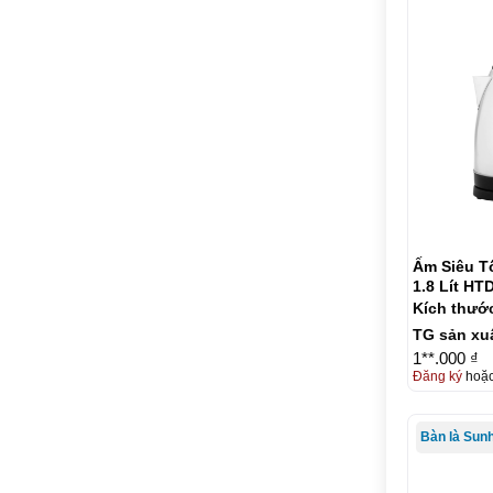
Ấm Siêu T
1.8 Lít HT
Kích thướ
TG sản xu
1**.000 ₫
Đăng ký
hoặ
Bàn là Sun