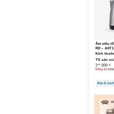
Ấm siêu tố
RD – AST1
Kích thướ
TG sản xu
2**.000 ₫
Đăng ký
hoặ
Bàn là Sun