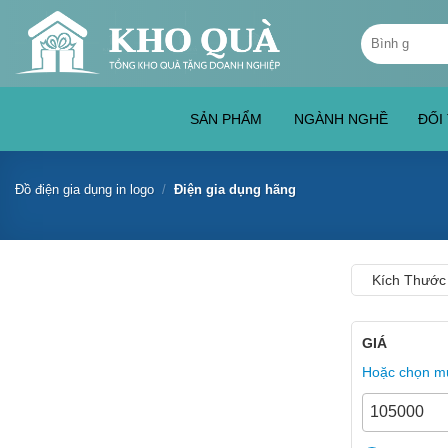
Skip
Tìm
to
kiếm:
content
SẢN PHẨM
NGÀNH NGHỀ
ĐỐI
Đồ điện gia dụng in logo
/
Điện gia dụng hãng
Kích Thước
GIÁ
Hoặc chọn mứ