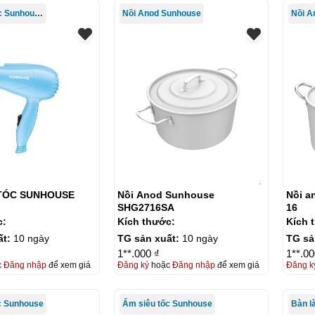
Máy sấy tóc Sunhouse
Nồi Anod Sunhouse
Nồi A
TÓC SUNHOUSE
Nồi Anod Sunhouse
Nồi a
SHG2716SA
16
c:
Kích thước:
Kích 
ất:
10 ngày
TG sản xuất:
10 ngày
TG sả
1**.000 ₫
1**.00
c
Đăng nhập
để xem giá
Đăng ký
hoặc
Đăng nhập
để xem giá
Đăng k
c Sunhouse
Ấm siêu tốc Sunhouse
Bàn l