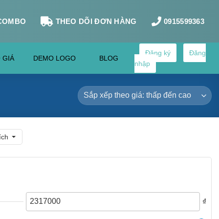
COMBO
THEO DÕI ĐƠN HÀNG
0915599363
Đăng ký
Đăng
 GIÁ
DEMO LOGO
BLOG
nhập
ích
₫