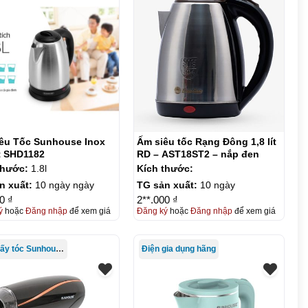
êu Tốc Sunhouse Inox
Ấm siêu tốc Rạng Đông 1,8 lít
1.8 Lít SHD1182
RD – AST18ST2 – nắp đen
thước:
1.8l
Kích thước:
n xuất:
10 ngày ngày
TG sản xuất:
10 ngày
0 ₫
2**.000 ₫
ý
hoặc
Đăng nhập
để xem giá
Đăng ký
hoặc
Đăng nhập
để xem giá
Máy sấy tóc Sunhouse
Điện gia dụng hãng