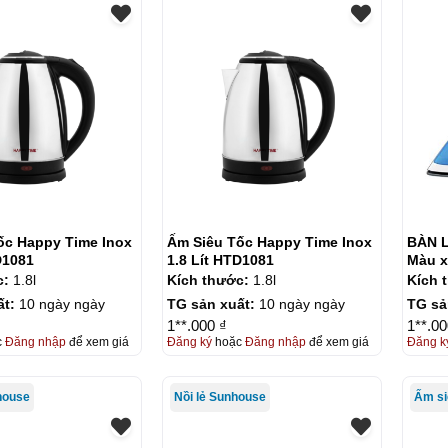
ốc Happy Time Inox
Ấm Siêu Tốc Happy Time Inox
BÀN LÀ 
D1081
1.8 Lít HTD1081
Màu 
c:
1.8l
Kích thước:
1.8l
Kích 
ất:
10 ngày ngày
TG sản xuất:
10 ngày ngày
TG sả
1**.000 ₫
1**.00
c
Đăng nhập
để xem giá
Đăng ký
hoặc
Đăng nhập
để xem giá
Đăng k
house
Nồi lẻ Sunhouse
Ấm si