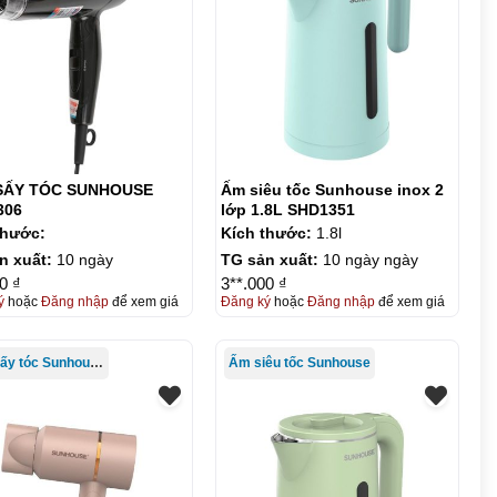
SẤY TÓC SUNHOUSE
Ấm siêu tốc Sunhouse inox 2
306
lớp 1.8L SHD1351
thước:
Kích thước:
1.8l
n xuất:
10 ngày
TG sản xuất:
10 ngày ngày
0 ₫
3**.000 ₫
ý
hoặc
Đăng nhập
để xem giá
Đăng ký
hoặc
Đăng nhập
để xem giá
Máy sấy tóc Sunhouse
Ấm siêu tốc Sunhouse