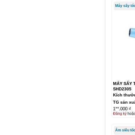
MÁY SẤY 
SHD2305
Kích thướ
TG sản xu
1**.000 ₫
Đăng ký
hoặ
Ấm siêu tố