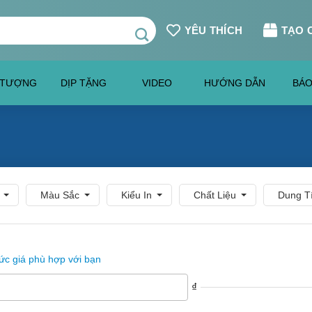
YÊU THÍCH
TẠO 
 TƯỢNG
DỊP TẶNG
VIDEO
HƯỚNG DẪN
BÁO
Màu Sắc
Kiểu In
Chất Liệu
Dung T
c giá phù hợp với bạn
₫