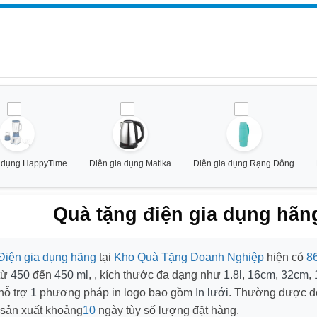
a dụng HappyTime
Điện gia dụng Matika
Điện gia dụng Rạng Đông
Quà tặng điện gia dụng hãng
Điện gia dụng hãng
tại
Kho Quà Tặng Doanh Nghiệp
hiện có
8
 từ
450
đến
450 ml
, , kích thước đa dạng như
1.8l
,
16cm
,
32cm
,
hỗ trợ
1
phương pháp in logo bao gồm
In lưới
. Thường được đ
 sản xuất khoảng
10
ngày tùy số lượng đặt hàng.