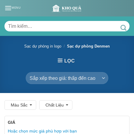
Skip
MENU
to
content
Tìm
kiếm:
Sạc dự phòng in logo
/
Sạc dự phòng Denmen
LỌC
Màu Sắc
Chất Liệu
GIÁ
Hoặc chọn mức giá phù hợp với bạn