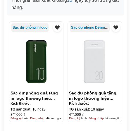
Thời gian sản xuất khoảng
10
ngày tùy số lượng đặt
hàng.
Sạc dự phòng in logo
Sạc dự phòng Denmen
Sạc dự phòng quà tặng
Sạc dự phòng quà tặng
in logo thương hiệu
in logo thương hiệu
Denmen 10.000mAh KQ-
Denmen 20.000mAh KQ-
Kích thước:
Kích thước:
SDP10
SDP11
TG sản xuất:
10 ngày
TG sản xuất:
10 ngày
3**.000 ₫
4**.000 ₫
Đăng ký
hoặc
Đăng nhập
để xem giá
Đăng ký
hoặc
Đăng nhập
để xem giá