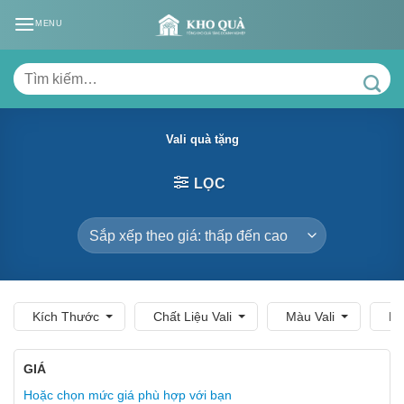
Skip
MENU
to
content
Tìm
kiếm:
Vali quà tặng
LỌC
Kích Thước
Chất Liệu Vali
Màu Vali
Mà
GIÁ
Hoặc chọn mức giá phù hợp với bạn