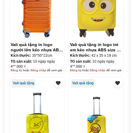
Vali quà tặng in logo
Vali quà tặng in logo trẻ
người lớn kéo nhựa ABS
em kéo nhựa ABS size 18
size 20 KQ-VL03
KQ-VL21
Kích thước:
35*50*22cm
Kích thước:
42 x 35 x 19 cm
TG sản xuất:
10 ngày ngày
TG sản xuất:
10 ngày ngày
4**.000 ₫
4**.000 ₫
Đăng ký
hoặc
Đăng nhập
để xem giá
Đăng ký
hoặc
Đăng nhập
để xem giá
Vali quà tặng
Vali quà tặng