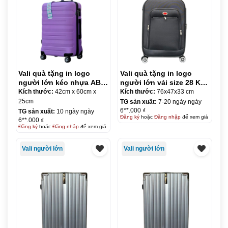
Vali quà tặng in logo
Vali quà tặng in logo
người lớn kéo nhựa ABS
người lớn vải size 28 KQ-
size 24 KQ-VL11
VL12
Kích thước:
42cm x 60cm x
Kích thước:
76x47x33 cm
25cm
TG sản xuất:
7-20 ngày ngày
6**.000 ₫
TG sản xuất:
10 ngày ngày
Đăng ký
hoặc
Đăng nhập
để xem giá
6**.000 ₫
Đăng ký
hoặc
Đăng nhập
để xem giá
Vali người lớn
Vali người lớn