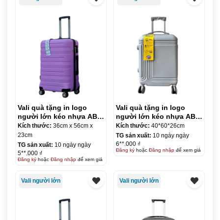
Vali quà tặng in logo
Vali quà tặng in logo
người lớn kéo nhựa ABS
người lớn kéo nhựa ABS
size 20 KQ-VL07
size 24 KQ-VL10
Kích thước:
36cm x 56cm x
Kích thước:
40*60*26cm
23cm
TG sản xuất:
10 ngày ngày
6**.000 ₫
TG sản xuất:
10 ngày ngày
Đăng ký
hoặc
Đăng nhập
để xem giá
5**.000 ₫
Đăng ký
hoặc
Đăng nhập
để xem giá
Vali người lớn
Vali người lớn