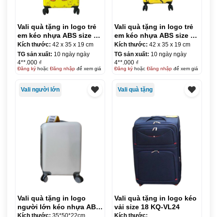
Vali quà tặng in logo trẻ
Vali quà tặng in logo trẻ
em kéo nhựa ABS size 18
em kéo nhựa ABS size 18
KQ-VL22
KQ-VL23
Kích thước:
42 x 35 x 19 cm
Kích thước:
42 x 35 x 19 cm
TG sản xuất:
10 ngày ngày
TG sản xuất:
10 ngày ngày
4**.000 ₫
4**.000 ₫
Đăng ký
hoặc
Đăng nhập
để xem giá
Đăng ký
hoặc
Đăng nhập
để xem giá
Vali người lớn
Vali quà tặng
Vali quà tặng in logo
Vali quà tặng in logo kéo
người lớn kéo nhựa ABS
vải size 18 KQ-VL24
size 20 KQ-VL04
Kích thước:
35*50*22cm
Kích thước: