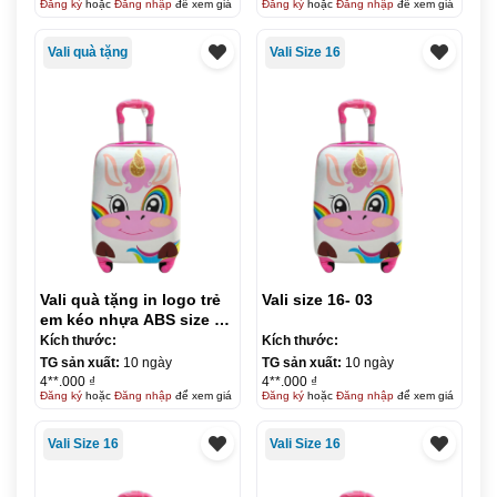
Đăng ký
hoặc
Đăng nhập
để xem giá
Đăng ký
hoặc
Đăng nhập
để xem giá
Vali quà tặng
Vali Size 16
Vali quà tặng in logo trẻ
Vali size 16- 03
em kéo nhựa ABS size 16
KQ-VL13
Kích thước:
Kích thước:
TG sản xuất:
10 ngày
TG sản xuất:
10 ngày
4**.000 ₫
4**.000 ₫
Đăng ký
hoặc
Đăng nhập
để xem giá
Đăng ký
hoặc
Đăng nhập
để xem giá
Vali Size 16
Vali Size 16