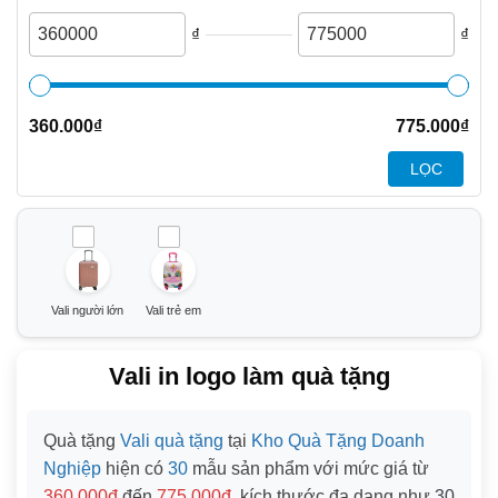
₫
₫
360.000
₫
775.000
₫
LỌC
Vali người lớn
Vali trẻ em
Vali in logo làm quà tặng
Quà tặng
Vali quà tặng
tại
Kho Quà Tặng Doanh
Nghiệp
hiện có
30
mẫu sản phẩm với mức giá từ
360,000đ
đến
775,000đ
, kích thước đa dạng như
30