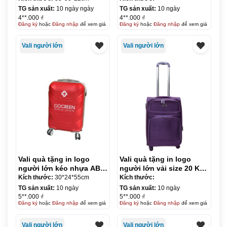
TG sản xuất:
10 ngày ngày
TG sản xuất:
10 ngày
4**.000 ₫
4**.000 ₫
Đăng ký
hoặc
Đăng nhập
để xem giá
Đăng ký
hoặc
Đăng nhập
để xem giá
Vali người lớn
Vali người lớn
Vali quà tặng in logo
Vali quà tặng in logo
người lớn kéo nhựa ABS
người lớn vải size 20 KQ-
size 20 KQ-VL05
VL06
Kích thước:
30*24*55cm
Kích thước:
TG sản xuất:
10 ngày
TG sản xuất:
10 ngày
5**.000 ₫
5**.000 ₫
Đăng ký
hoặc
Đăng nhập
để xem giá
Đăng ký
hoặc
Đăng nhập
để xem giá
Vali người lớn
Vali người lớn