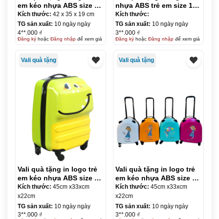
em kéo nhựa ABS size 18
nhựa ABS trẻ em size 18
KQ-VL15
KQ-VL16
Kích thước:
42 x 35 x 19 cm
Kích thước:
TG sản xuất:
10 ngày ngày
TG sản xuất:
10 ngày ngày
4**.000 ₫
3**.000 ₫
Đăng ký
hoặc
Đăng nhập
để xem giá
Đăng ký
hoặc
Đăng nhập
để xem giá
Vali quà tặng
Vali quà tặng
Vali quà tặng in logo trẻ
Vali quà tặng in logo trẻ
em kéo nhựa ABS size 18
em kéo nhựa ABS size 18
KQ-VL17
KQ-VL18
Kích thước:
45cm x33xcm
Kích thước:
45cm x33xcm
x22cm
x22cm
TG sản xuất:
10 ngày ngày
TG sản xuất:
10 ngày ngày
3**.000 ₫
3**.000 ₫