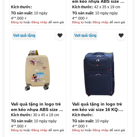
em kéo nhựa ABS size 18
KQ-VL19
Kích thước:
Kích thước:
42 x 35 x 19 cm
TG sản xuất:
10 ngày
TG sản xuất:
10 ngày ngày
4**.000 ₫
4**.000 ₫
Đăng ký
hoặc
Đăng nhập
để xem giá
Đăng ký
hoặc
Đăng nhập
để xem giá
Vali quà tặng
Vali quà tặng
Vali quà tặng in logo trẻ
Vali quà tặng in logo trẻ
em kéo nhựa ABS size 16
em kéo vải size 16 KQ-
KQ-VL20
VL14
Kích thước:
30 x 45 x 18 cm
Kích thước:
TG sản xuất:
10 ngày ngày
TG sản xuất:
10 ngày
4**.000 ₫
4**.000 ₫
Đăng ký
hoặc
Đăng nhập
để xem giá
Đăng ký
hoặc
Đăng nhập
để xem giá