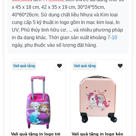
x 45 x 18 cm
,
42 x 35 x 19 cm
,
30*24*55cm
,
40*60*26cm
. Sử dụng chất liệu
Nhựa và Kim loại
cung cấp
5
kỹ thuật in logo gồm
In mạc kim loại, In
UV, Phủ thủy tinh hữu cơ, ...
và nhiều phương pháp
in đa dạng khác. Thời gian sản xuất khoảng
7
-
10
ngày, phụ thuộc vào số lượng đặt hàng.
Vali quà tặng
Vali quà tặng
Vali quà tặng in logo trẻ
Vali quà tặng in logo kéo