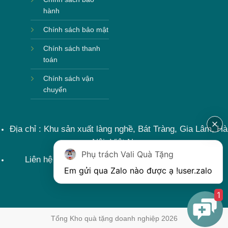
hành
Chính sách bảo mật
Chính sách thanh
toán
Chính sách vận
chuyển
Địa chỉ : Khu sản xuất làng nghề, Bát Tràng, Gia Lâm, Hà
Nội, Việt Nam
Phụ trách Vali Quà Tặng
Liên hệ : 0915599363 Email: lienhe@khoqua.vn
Em gửi qua Zalo nào được ạ !
user.zalo
1
Tổng Kho quà tặng doanh nghiệp 2026