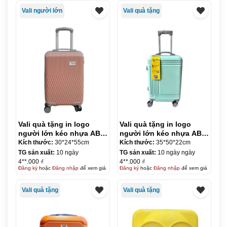
Vali người lớn
Vali quà tặng
Vali quà tặng in logo
Vali quà tặng in logo
người lớn kéo nhựa ABS
người lớn kéo nhựa ABS
size 20 KQ-VL01
size 20 KQ-VL02
Kích thước:
30*24*55cm
Kích thước:
35*50*22cm
TG sản xuất:
10 ngày
TG sản xuất:
10 ngày ngày
4**.000 ₫
4**.000 ₫
Đăng ký
hoặc
Đăng nhập
để xem giá
Đăng ký
hoặc
Đăng nhập
để xem giá
Vali quà tặng
Vali quà tặng