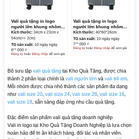
Vali quà tặng in logo
Vali quà tặng in logo
người lớn khung nhôm
người lớn khung nhôm
size 20 KQ-VL08
size 24 KQ-VL09
Kích thước:
34cm x 23cm x
Kích thước:
40*60*26cm
54cm(+/- 2cm)
TG sản xuất:
10 ngày ngày
7**.000 ₫
TG sản xuất:
10 ngày ngày
Đăng ký
hoặc
Đăng nhập
để xem giá
6**.000 ₫
Đăng ký
hoặc
Đăng nhập
để xem giá
Bộ sưu tập
vali quà tặng
tại Kho Quà Tặng, được chia
thành 2 phân loại chính là
vali người lớn
và
vali trẻ em
.
Mỗi nhóm được chia nhỏ thành các sản phẩm đa dạng
như
vali size 20
,
vali size 24
,
vali size 28
,
vali size 16
,
vali size 18
, sẵn sàng đáp ứng nhu cầu quà tặng.
Đặc điểm sản phẩm vali quà tặng doanh nghiệp
Vali in logo tại Kho Quà Tặng Doanh Nghiệp là lựa chọn
hoàn hảo để tri ân khách hàng, đối tác và nhân viên.