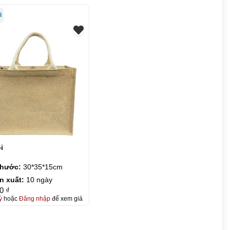
i
i
thước:
30*35*15cm
n xuất:
10 ngày
0 ₫
ý
hoặc
Đăng nhập
để xem giá