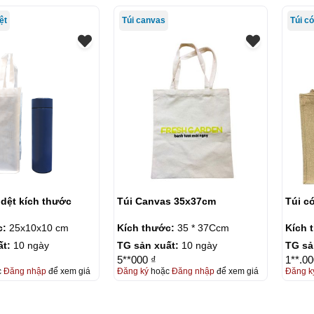
ệt
Túi canvas
Túi có
dệt kích thước
Túi Canvas 35x37cm
Túi có
c:
25x10x10 cm
Kích thước:
35 * 37Ccm
Kích 
ất:
10 ngày
TG sản xuất:
10 ngày
TG sả
5**000 ₫
1**.00
c
Đăng nhập
để xem giá
Đăng ký
hoặc
Đăng nhập
để xem giá
Đăng k