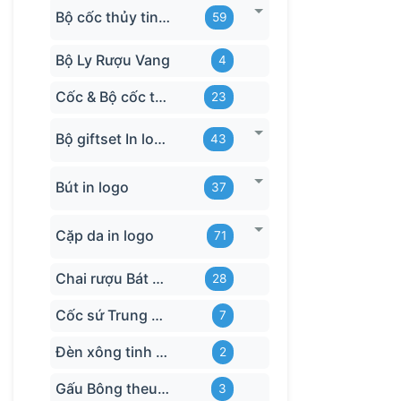
Bộ cốc thủy tinh hãng
59
Gia
Giả
Bộ Ly Rượu Vang
4
Thể
Cốc & Bộ cốc thủy tinh TQ
23
Đối t
Bộ giftset In logo
43
Khá
Bút in logo
37
Nhâ
Cặp da in logo
71
Ngườ
Học 
Chai rượu Bát Tràng
28
Tìn
Cốc sứ Trung Quốc
7
Ngườ
Đèn xông tinh dầu
2
Các d
Gấu Bông theu-logo
3