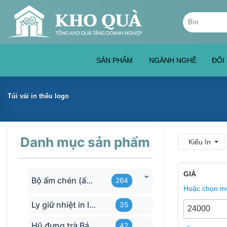
Skip
Tìm
to
kiếm:
content
SẢN PHẨM
NGÀNH NGHỀ
ĐỐI
Túi vải in thêu logo
Danh mục sản phẩm
Kiểu In
GIÁ
Bộ ấm chén (ấm trà) in logo
264
Hoặc chọn mứ
Ly giữ nhiệt in logo
35
Hũ đựng trà Bát Tràng
42