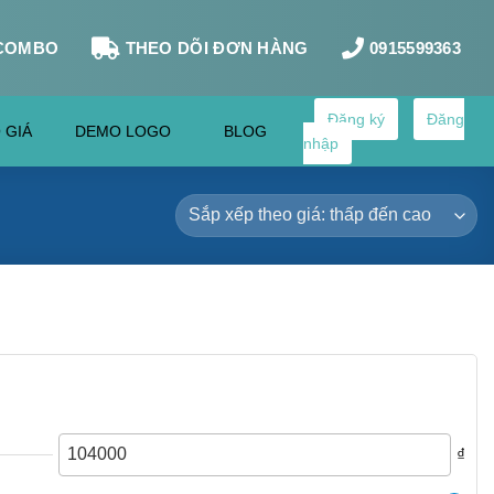
COMBO
THEO DÕI ĐƠN HÀNG
0915599363
Đăng ký
Đăng
 GIÁ
DEMO LOGO
BLOG
nhập
₫