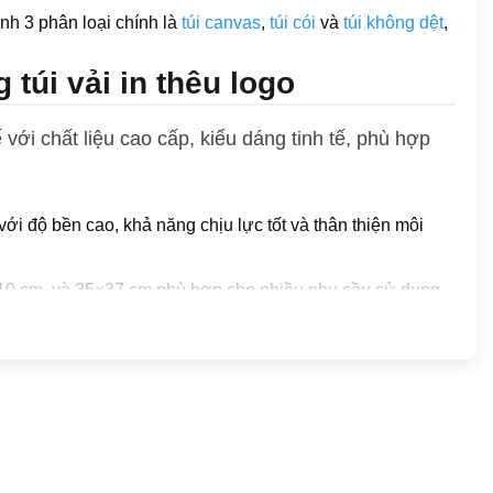
nh 3 phân loại chính là
túi canvas
,
túi cói
và
túi không dệt
,
túi vải in thêu logo
với chất liệu cao cấp, kiểu dáng tinh tế, phù hợp
với độ bền cao, khả năng chịu lực tốt và thân thiện môi
10 cm, và 35×37 cm phù hợp cho nhiều nhu cầu sử dụng.
 đi mua sắm, tham gia sự kiện, hội nghị,…
cho hình ảnh sắc nét và bền màu, In lưới phù hợp sản xuất
cùng màu sắc sống động.
à tặng doanh nghiệp