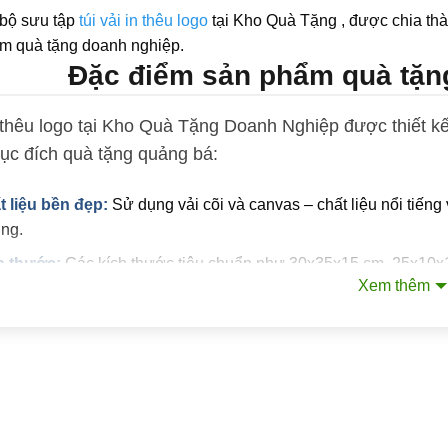
bộ sưu tập
túi vải in thêu logo
tại Kho Quà Tặng , được chia thà
m quà tặng doanh nghiệp.
Đặc điểm sản phẩm quà tặng 
n thêu logo tại Kho Quà Tặng Doanh Nghiệp được thiết kế 
ục đích quà tặng quảng bá:
t liệu bền đẹp:
Sử dụng vải cõi và canvas – chất liệu nổi tiếng 
ờng.
h thước:
Các kích thước tiêu chuẩn như 30x35x15 cm, 25x10x
Xem thêm
g dụng:
Đựng đồ dùng cá nhân, quà tặng, tài liệu, sử dụng khi
g nghệ in logo:
Áp dụng 3 kỹ thuật in logo hiện đại là In PET 
ượng lớn với chi phí thấp và In UV mang lại hiệu ứng nổi bật 
ch của túi vải in thêu logo làm qu