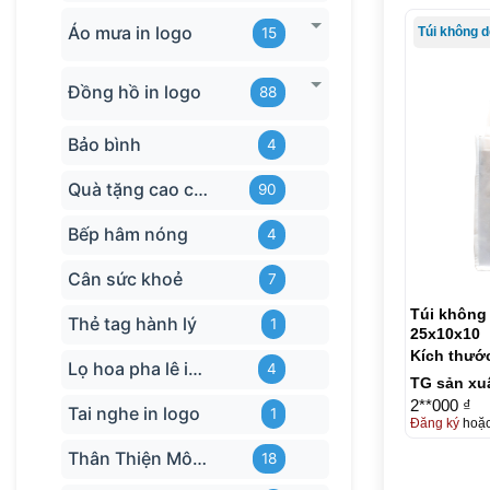
Áo mưa in logo
Túi không d
15
Đồng hồ in logo
88
Bảo bình
4
Quà tặng cao cấp
90
Bếp hâm nóng
4
Cân sức khoẻ
7
Túi không 
Thẻ tag hành lý
1
25x10x10
Kích thướ
Lọ hoa pha lê in logo
4
TG sản xu
2**000 ₫
Tai nghe in logo
1
Đăng ký
hoặ
Thân Thiện Môi trường
18