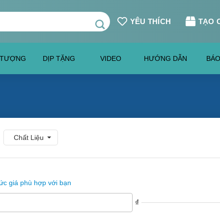
YÊU THÍCH
TẠO 
 TƯỢNG
DỊP TẶNG
VIDEO
HƯỚNG DẪN
BÁO
Chất Liệu
c giá phù hợp với bạn
₫