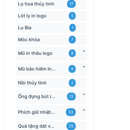
Lọ hoa thủy tinh
17
Lót ly in logo
5
Lu Bia
1
Móc khóa
7
Mũ in thêu logo
8
Mũ bảo hiểm In logo
4
Nồi thủy tinh
2
Ống đựng bút in logo
12
Phích giữ nhiệt quà tặng
33
Quà tặng dát vàng
25