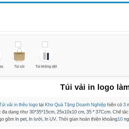
as
Túi cói
Túi không dệt
Túi vải in logo là
Túi vải in thêu logo
tại
Kho Quà Tặng Doanh Nghiệp
hiện có
3
m
c đa dạng như
30*35*15cm
,
25x10x10 cm
,
35 * 37Ccm
. Chế tác
logo gồm
In pet, In lưới, In UV
. Thời gian hoàn thiện khoảng
10
ng