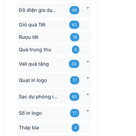
Đồ điện gia dụng in logo
99
Giỏ quà Tết
42
Rượu tết
18
Quà trung thu
6
Vali quà tặng
30
Quạt in logo
17
Sạc dự phòng in logo
65
Sổ in logo
17
Tháp bia
3