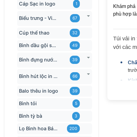
Cáp Sạc in logo
1
Khám phá 
phù hợp là
Biểu trưng - Vinh danh in logo
67
Cúp thể thao
32
Túi vải i
Bình dầu gội sữa tắm
49
với các m
Bình đựng nước in logo
39
Chấ
trư
Bình hút lộc in logo
66
Kíc
Balo thêu in logo
39
Côn
Côn
Bình tỏi
5
số l
Bình tỳ bà
3
Lợi í
Lọ Bình hoa Bát Tràng in logo
200