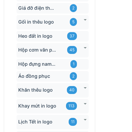
Giá đỡ điện thoại
2
Hội 
Triể
Gối in thêu logo
5
Các 
Heo đất in logo
37
Hoạ
Hộp cơm văn phòng
45
Các 
Hộp đựng name card
1
Quy t
Áo đồng phục
2
Túi vải đ
Khăn thêu logo
40
giao đến 
Khay mứt in logo
113
Lịch Tết in logo
11