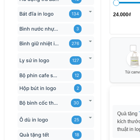
Bát đĩa in logo
134
24.000
₫
Bình nước nhựa TQ
3
Bình giữ nhiệt in logo
276
Ly sứ in logo
127
Túi canv
Bộ phin cafe sứ Bát Tràng
12
Hộp bút in logo
2
Bộ bình cốc thủy tinh
30
Quà tặng
Ô dù in logo
25
kích thướ
thuật in 
Quà tặng tết
18