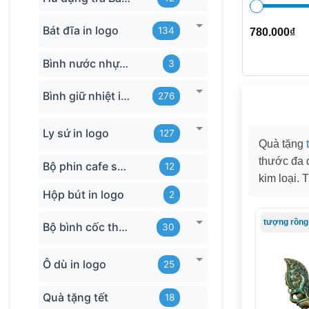
Bát đĩa in logo
134
780.000
₫
Bình nước nhựa TQ
3
Bình giữ nhiệt in logo
276
Ly sứ in logo
127
Quà tặng
thước đa
Bộ phin cafe sứ Bát Tràng
12
kim loại
. 
Hộp bút in logo
2
tượng rồng
Bộ bình cốc thủy tinh
30
Ô dù in logo
25
Quà tặng tết
18