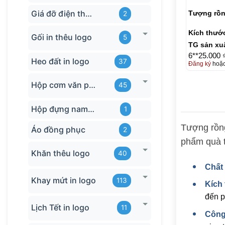
Giá đỡ điện thoại
Tượng rồn
2
Kích thướ
Gối in thêu logo
5
TG sản xu
6**25.000 
Heo đất in logo
37
Đăng ký
hoặ
Hộp cơm văn phòng
45
Hộp đựng name card
1
Tượng rồng
Áo đồng phục
2
phẩm quà t
Khăn thêu logo
40
Chất 
Khay mứt in logo
113
Kích
đến p
Lịch Tết in logo
11
Công