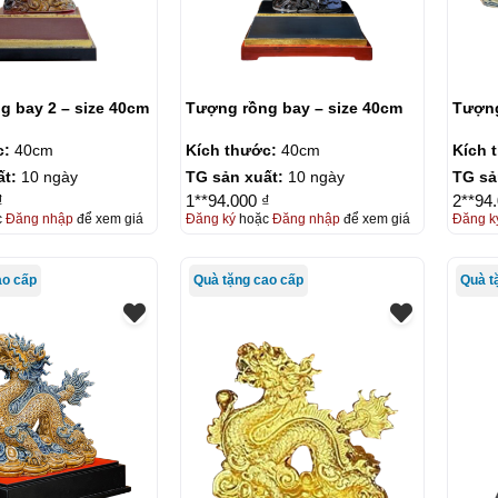
g bay 2 – size 40cm
Tượng rồng bay – size 40cm
Tượn
c:
40cm
Kích thước:
40cm
Kích 
ất:
10 ngày
TG sản xuất:
10 ngày
TG sả
₫
1**94.000 ₫
2**94
c
Đăng nhập
để xem giá
Đăng ký
hoặc
Đăng nhập
để xem giá
Đăng k
ao cấp
Quà tặng cao cấp
Quà t