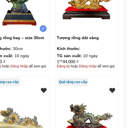
✓
 rồng bay – size 30cm
Tượng rồng dát vàng
thước:
30cm
Kích thước:
n xuất:
10 ngày
TG sản xuất:
10 ngày
0 ₫
1**44.000 ₫
ý
hoặc
Đăng nhập
để xem giá
Đăng ký
hoặc
Đăng nhập
để xem giá
ặng cao cấp
Quà tặng cao cấp