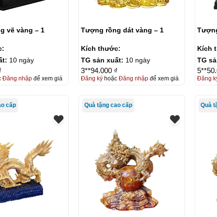
g vẽ vàng – 1
Tượng rồng dát vàng – 1
Tượng
c:
Kích thước:
Kích 
ất:
10 ngày
TG sản xuất:
10 ngày
TG sả
₫
3**94.000 ₫
5**50
c
Đăng nhập
để xem giá
Đăng ký
hoặc
Đăng nhập
để xem giá
Đăng k
ao cấp
Quà tặng cao cấp
Quà t