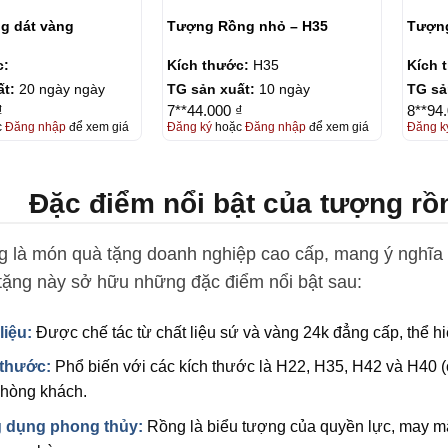
g dát vàng
Tượng Rồng nhỏ – H35
Tượng
c:
Kích thước:
H35
Kích 
ất:
20 ngày ngày
TG sản xuất:
10 ngày
TG sả
₫
7**44.000 ₫
8**94
c
Đăng nhập
để xem giá
Đăng ký
hoặc
Đăng nhập
để xem giá
Đăng k
Đặc điểm nổi bật của tượng rồn
 là món quà tặng doanh nghiệp cao cấp, mang ý nghĩa
ặng này sở hữu những đặc điểm nổi bật sau:
liệu:
Được chế tác từ chất liệu sứ và vàng 24k đẳng cấp, thể hiệ
 thước:
Phổ biến với các kích thước là H22, H35, H42 và H40 (
hòng khách.
 dụng phong thủy:
Rồng là biểu tượng của quyền lực, may mắn