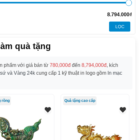
8.794.000
₫
LỌC
làm quà tặng
 phẩm với giá bán từ
780,000đ
đến
8,794,000đ
, kích
sứ và Vàng 24k
cung cấp
1
kỹ thuật in logo gồm
In mạc
 rồng
Quà tặng cao cấp