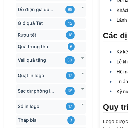
Đối t
Đồ điện gia dụng in logo
99
Khác
Lãnh 
Giỏ quà Tết
42
Các dị
Rượu tết
18
Quà trung thu
6
Ký kế
Vali quà tặng
30
Lễ kh
Hội n
Quạt in logo
17
Tri â
Sạc dự phòng in logo
65
Kỷ ni
Quy tr
Sổ in logo
17
Tháp bia
3
Logo được 