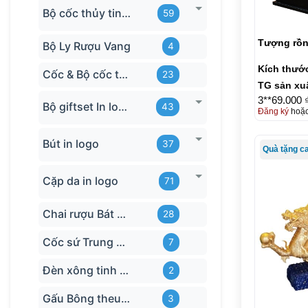
Bộ cốc thủy tinh hãng
59
Tượng rồn
Bộ Ly Rượu Vang
4
Kích thướ
Cốc & Bộ cốc thủy tinh TQ
23
TG sản xu
3**69.000 
Bộ giftset In logo
43
Đăng ký
hoặ
Bút in logo
37
Quà tặng c
Cặp da in logo
71
Chai rượu Bát Tràng
28
Cốc sứ Trung Quốc
7
Đèn xông tinh dầu
2
Gấu Bông theu-logo
3