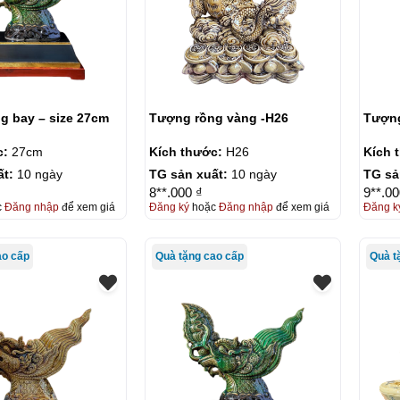
g bay – size 27cm
Tượng rồng vàng -H26
Tượng
c:
27cm
Kích thước:
H26
Kích 
ất:
10 ngày
TG sản xuất:
10 ngày
TG sả
8**.000 ₫
9**.00
c
Đăng nhập
để xem giá
Đăng ký
hoặc
Đăng nhập
để xem giá
Đăng k
ao cấp
Quà tặng cao cấp
Quà t