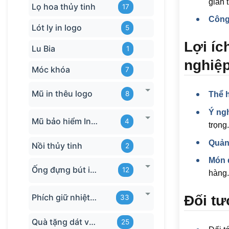
gian 
Lọ hoa thủy tinh
17
Công
Lót ly in logo
5
Lợi íc
Lu Bia
1
nghiệ
Móc khóa
7
Mũ in thêu logo
8
Thể 
Ý ng
Mũ bảo hiểm In logo
4
trọng.
Quản
Nồi thủy tinh
2
Món 
Ống đựng bút in logo
12
hàng.
Phích giữ nhiệt quà tặng
Đối tư
33
Quà tặng dát vàng
25