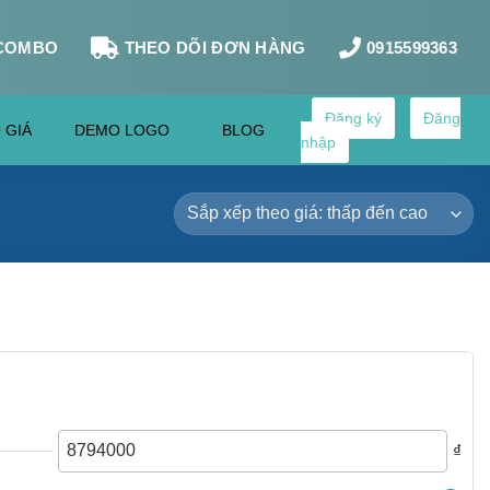
COMBO
THEO DÕI ĐƠN HÀNG
0915599363
Đăng ký
Đăng
 GIÁ
DEMO LOGO
BLOG
nhập
₫