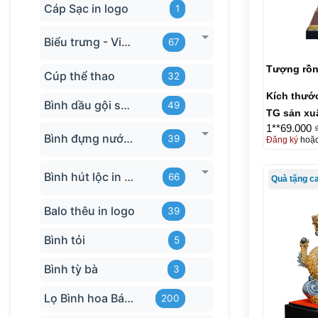
Cáp Sạc in logo
1
Biểu trưng - Vinh danh in logo
67
Tượng rồn
Cúp thể thao
32
Kích thướ
Bình dầu gội sữa tắm
49
TG sản xu
1**69.000 
Bình đựng nước in logo
39
Đăng ký
hoặ
Bình hút lộc in logo
66
Quà tặng c
Balo thêu in logo
39
Bình tỏi
5
Bình tỳ bà
3
Lọ Bình hoa Bát Tràng in logo
200