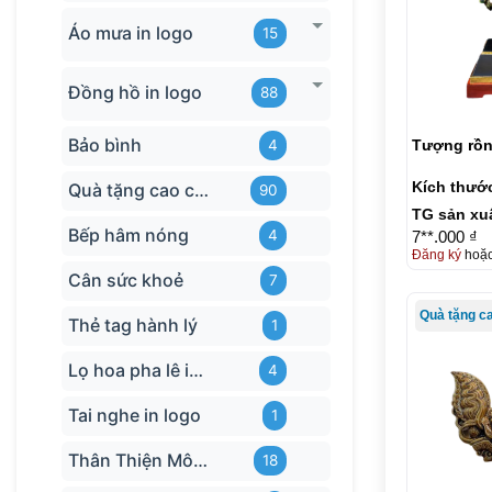
Áo mưa in logo
15
Đồng hồ in logo
88
Bảo bình
Tượng rồn
4
Kích thướ
Quà tặng cao cấp
90
TG sản xu
Bếp hâm nóng
4
7**.000 ₫
Đăng ký
hoặ
Cân sức khoẻ
7
Quà tặng c
Thẻ tag hành lý
1
Lọ hoa pha lê in logo
4
Tai nghe in logo
1
Thân Thiện Môi trường
18