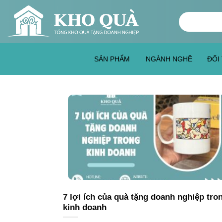
Skip
Tìm
to
kiếm:
content
SẢN PHẨM
NGÀNH NGHỀ
ĐỐI
7 lợi ích của quà tặng doanh nghiệp tro
kinh doanh