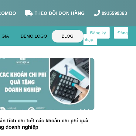
COMBO
THEO DÕI ĐƠN HÀNG
0915599363
Đăng ký
Đăng
 GIÁ
DEMO LOGO
BLOG
nhập
ân tích chi tiết các khoản chi phí quà
ng doanh nghiệp