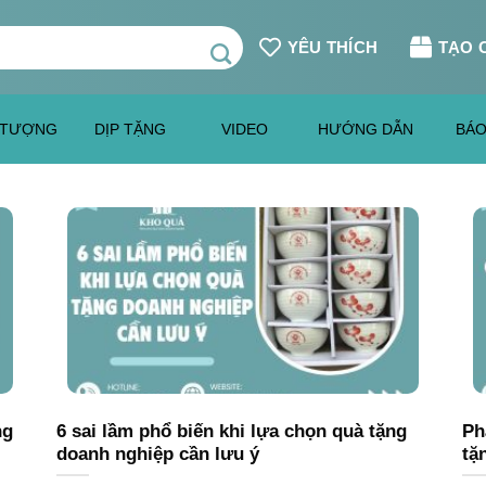
YÊU THÍCH
TẠO 
 TƯỢNG
DỊP TẶNG
VIDEO
HƯỚNG DẪN
BÁO
ng
6 sai lầm phổ biến khi lựa chọn quà tặng
Ph
doanh nghiệp cần lưu ý
tặ