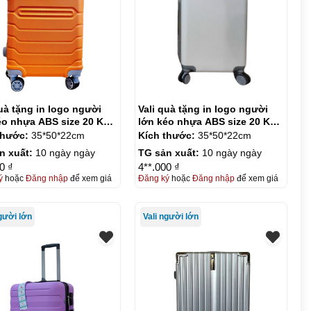
quà tặng in logo người
Vali quà tặng in logo người
éo nhựa ABS size 20 KQ-
lớn kéo nhựa ABS size 20 KQ-
VL04
thước:
35*50*22cm
Kích thước:
35*50*22cm
n xuất:
10 ngày ngày
TG sản xuất:
10 ngày ngày
0 ₫
4**.000 ₫
ý
hoặc
Đăng nhập
để xem giá
Đăng ký
hoặc
Đăng nhập
để xem giá
người lớn
Vali người lớn