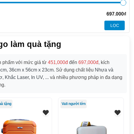
697.000
₫
LỌC
logo làm quà tặng
 phẩm với mức giá từ
451,000đ
đến
697,000đ
, kích
2cm
,
36cm x 56cm x 23cm
. Sử dụng chất liệu
Nhựa và
, Khắc Laser, In UV, ...
và nhiều phương pháp in đa dạng
ng.
uà tặng
Vali người lớn