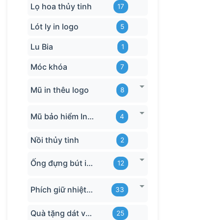
Lọ hoa thủy tinh
17
Lót ly in logo
5
Lu Bia
1
Móc khóa
7
Mũ in thêu logo
8
Mũ bảo hiểm In logo
4
Nồi thủy tinh
2
Ống đựng bút in logo
12
Phích giữ nhiệt quà tặng
33
Quà tặng dát vàng
25