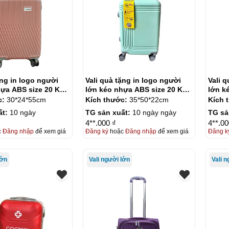
ặng in logo người
Vali quà tặng in logo người
Vali 
hựa ABS size 20 KQ-
lớn kéo nhựa ABS size 20 KQ-
lớn k
VL02
VL03
c:
30*24*55cm
Kích thước:
35*50*22cm
Kích 
ất:
10 ngày
TG sản xuất:
10 ngày ngày
TG sả
4**.000 ₫
4**.00
c
Đăng nhập
để xem giá
Đăng ký
hoặc
Đăng nhập
để xem giá
Đăng k
lớn
Vali người lớn
Vali 