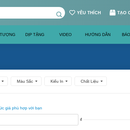
YÊU THÍCH
TẠO 
 TƯỢNG
DỊP TẶNG
VIDEO
HƯỚNG DẪN
BÁO
Màu Sắc
Kiểu In
Chất Liệu
c giá phù hợp với bạn
₫