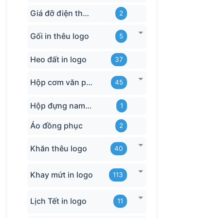
Giá đỡ điện thoại
2
Gối in thêu logo
5
Heo đất in logo
37
Hộp cơm văn phòng
45
Hộp đựng name card
1
Áo đồng phục
2
Khăn thêu logo
40
Khay mứt in logo
113
Lịch Tết in logo
11