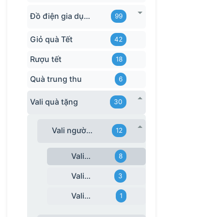
Đồ điện gia dụng in logo
99
Giỏ quà Tết
42
Rượu tết
18
Quà trung thu
6
Vali quà tặng
30
Vali người lớn
12
Vali Size 20
8
Vali Size 24
3
Vali Size 28
1