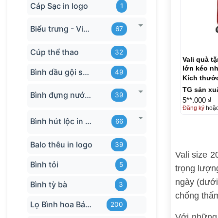
Cáp Sạc in logo
1
Biểu trưng - Vinh danh in logo
67
Cúp thể thao
32
Vali quà t
lớn kéo n
Bình dầu gội sữa tắm
49
VL05
Kích thướ
TG sản xu
Bình đựng nước in logo
39
5**.000 ₫
Đăng ký
hoặ
Bình hút lộc in logo
66
Balo thêu in logo
39
Vali size 
Bình tỏi
5
trọng lượn
ngày (dưới
Bình tỳ bà
3
chống thấm
Lọ Bình hoa Bát Tràng in logo
200
Với những 