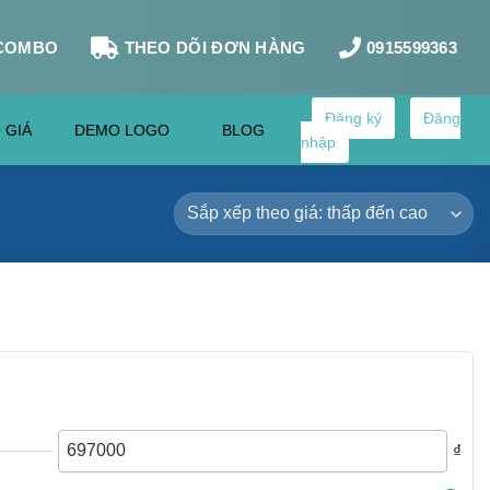
COMBO
THEO DÕI ĐƠN HÀNG
0915599363
Đăng ký
Đăng
 GIÁ
DEMO LOGO
BLOG
nhập
₫