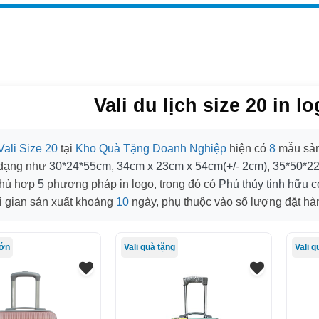
Vali du lịch size 20 in 
Vali Size 20
tại
Kho Quà Tặng Doanh Nghiệp
hiện có
8
mẫu sản
 dạng như
30*24*55cm
,
34cm x 23cm x 54cm(+/- 2cm)
,
35*50*2
hù hợp
5
phương pháp in logo, trong đó có
Phủ thủy tinh hữu cơ
i gian sản xuất khoảng
10
ngày, phụ thuộc vào số lượng đặt hà
lớn
Vali quà tặng
Vali q