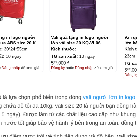
ặng in logo người
Vali quà tặng in logo người
Vali 
hựa ABS size 20 KQ-
lớn vải size 20 KQ-VL06
lớn k
VL07
c:
30*24*55cm
Kích thước:
Kích 
23cm
ất:
10 ngày
TG sản xuất:
10 ngày
5**.000 ₫
TG sả
c
Đăng nhập
để xem giá
Đăng ký
hoặc
Đăng nhập
để xem giá
5**.00
Đăng k
20 là lựa chọn phổ biến trong dòng
vali người lớn in logo
g chứa đồ tối đa 10kg, vali size 20 là người bạn đồng h
 5 ngày). Được làm từ các chất liệu cao cấp như khun
 nước tốt giúp bảo vệ hành lý bên trong an toàn, đồng t
ưu điểm vượt trội về tính tiện dụng và độ bền, vali siz