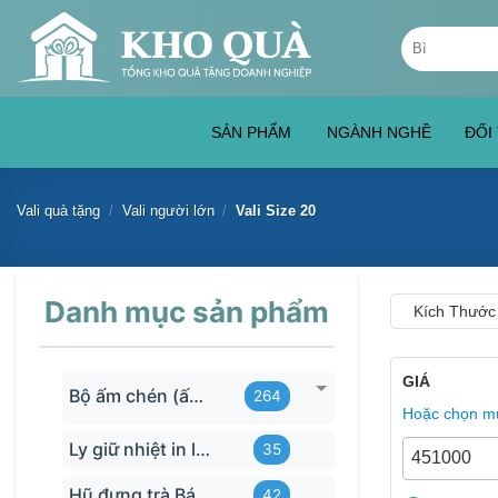
Skip
Tìm
to
kiếm:
content
SẢN PHẨM
NGÀNH NGHỀ
ĐỐI
Vali quà tặng
/
Vali người lớn
/
Vali Size 20
Danh mục sản phẩm
Kích Thước
GIÁ
Bộ ấm chén (ấm trà) in logo
264
Hoặc chọn mứ
Ly giữ nhiệt in logo
35
Hũ đựng trà Bát Tràng
42