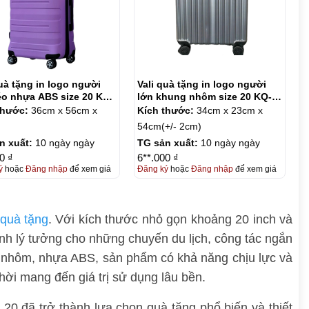
quà tặng in logo người
Vali quà tặng in logo người
éo nhựa ABS size 20 KQ-
lớn khung nhôm size 20 KQ-
VL08
thước:
36cm x 56cm x
Kích thước:
34cm x 23cm x
54cm(+/- 2cm)
n xuất:
10 ngày ngày
TG sản xuất:
10 ngày ngày
0 ₫
6**.000 ₫
ý
hoặc
Đăng nhập
để xem giá
Đăng ký
hoặc
Đăng nhập
để xem giá
 quà tặng
. Với kích thước nhỏ gọn khoảng 20 inch và
ành lý tưởng cho những chuyến du lịch, công tác ngắn
g nhôm, nhựa ABS, sản phẩm có khả năng chịu lực và
hời mang đến giá trị sử dụng lâu bền.
e 20 đã trở thành lựa chọn quà tặng phổ biến và thiết