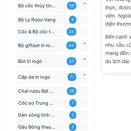
Bộ cốc thủy tinh hãng
59
thực, được
viên. Ngoà
Bộ Ly Rượu Vang
4
diện thươn
Cốc & Bộ cốc thủy tinh TQ
23
Bên cạnh v
nhu cầu c
Bộ giftset In logo
43
mang đến s
Bút in logo
du lịch dà
37
Cặp da in logo
71
Chai rượu Bát Tràng
28
Cốc sứ Trung Quốc
7
Đèn xông tinh dầu
2
Gấu Bông theu-logo
3