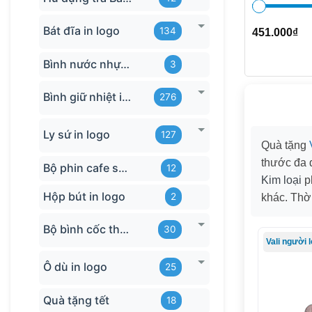
Bát đĩa in logo
134
451.000
₫
Bình nước nhựa TQ
3
Bình giữ nhiệt in logo
276
Ly sứ in logo
127
Quà tặng
thước đa
Bộ phin cafe sứ Bát Tràng
12
Kim loại
p
Hộp bút in logo
2
khác. Thờ
Bộ bình cốc thủy tinh
30
Vali người 
Ô dù in logo
25
Quà tặng tết
18