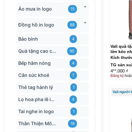
Áo mưa in logo
15
Đồng hồ in logo
88
Bảo bình
4
Vali quà t
Quà tặng cao cấp
90
lớn kéo n
VL01
Kích thướ
Bếp hâm nóng
4
TG sản xu
4**.000 ₫
Cân sức khoẻ
7
Đăng ký
hoặ
Thẻ tag hành lý
1
Vali người 
Lọ hoa pha lê in logo
4
Tai nghe in logo
1
Thân Thiện Môi trường
18