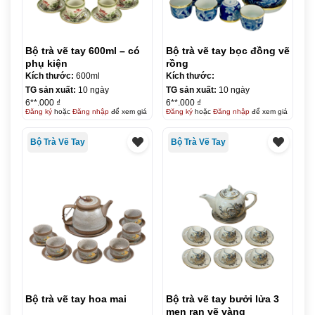
Bộ trà vẽ tay 600ml – có
Bộ trà vẽ tay bọc đồng vẽ
phụ kiện
rồng
Kích thước:
600ml
Kích thước:
TG sản xuất:
10 ngày
TG sản xuất:
10 ngày
6**.000 ₫
6**.000 ₫
Đăng ký
hoặc
Đăng nhập
để xem giá
Đăng ký
hoặc
Đăng nhập
để xem giá
Bộ Trà Vẽ Tay
Bộ Trà Vẽ Tay
Bộ trà vẽ tay hoa mai
Bộ trà vẽ tay bưởi lửa 3
men rạn vẽ vàng