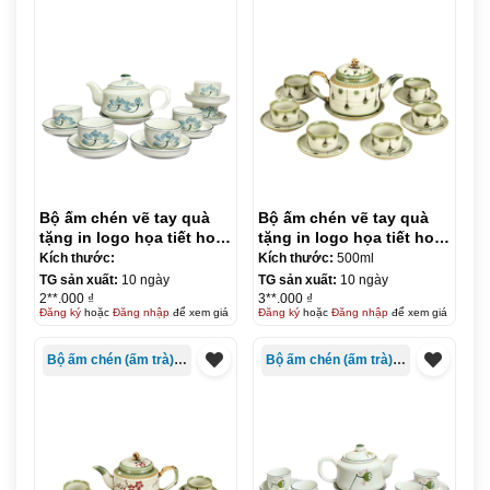
Bộ ấm chén vẽ tay quà
Bộ ấm chén vẽ tay quà
tặng in logo họa tiết hoa
tặng in logo họa tiết hoa
sen xanh dáng vai vuông
rơi 500ml KQ-ACVT06
Kích thước:
Kích thước:
500ml
KQ-ACVT05
TG sản xuất:
10 ngày
TG sản xuất:
10 ngày
2**.000 ₫
3**.000 ₫
Đăng ký
hoặc
Đăng nhập
để xem giá
Đăng ký
hoặc
Đăng nhập
để xem giá
Bộ ấm chén (ấm trà) in logo
Bộ ấm chén (ấm trà) in logo