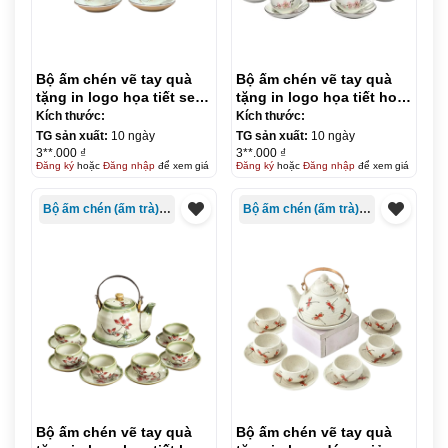
Bộ ấm chén vẽ tay quà
Bộ ấm chén vẽ tay quà
tặng in logo họa tiết sen
tặng in logo họa tiết hoa
chuồn dáng thần đèn
đào dáng đài cát KQ-
Kích thước:
Kích thước:
600ml KQ-ACVT17
ACVT18
TG sản xuất:
10 ngày
TG sản xuất:
10 ngày
3**.000 ₫
3**.000 ₫
Đăng ký
hoặc
Đăng nhập
để xem giá
Đăng ký
hoặc
Đăng nhập
để xem giá
Bộ ấm chén (ấm trà) in logo
Bộ ấm chén (ấm trà) in logo
Bộ ấm chén vẽ tay quà
Bộ ấm chén vẽ tay quà