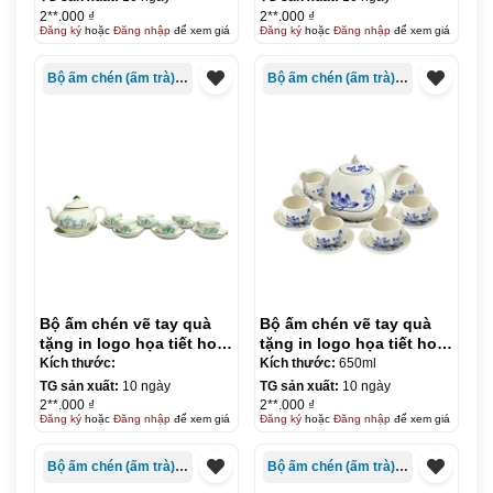
2**.000 ₫
2**.000 ₫
Đăng ký
hoặc
Đăng nhập
để xem giá
Đăng ký
hoặc
Đăng nhập
để xem giá
Bộ ấm chén (ấm trà) in logo
Bộ ấm chén (ấm trà) in logo
Bộ ấm chén vẽ tay quà
Bộ ấm chén vẽ tay quà
tặng in logo họa tiết hoa
tặng in logo họa tiết hoa
sen xanh dáng cổ vịt
sen xanh dáng bưởi lửa
Kích thước:
Kích thước:
650ml
650ml KQ-ACVT03
650ml KQ-ACVT04
TG sản xuất:
10 ngày
TG sản xuất:
10 ngày
2**.000 ₫
2**.000 ₫
Đăng ký
hoặc
Đăng nhập
để xem giá
Đăng ký
hoặc
Đăng nhập
để xem giá
Bộ ấm chén (ấm trà) in logo
Bộ ấm chén (ấm trà) in logo