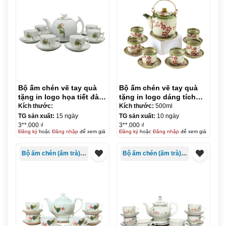
Bộ ấm chén vẽ tay quà
Bộ ấm chén vẽ tay quà
tặng in logo họa tiết đài
tặng in logo dáng tích
sen dáng bưởi cành KQ-
500ml KQ-ACVT16
Kích thước:
Kích thước:
500ml
ACVT15
TG sản xuất:
15 ngày
TG sản xuất:
10 ngày
3**.000 ₫
3**.000 ₫
Đăng ký
hoặc
Đăng nhập
để xem giá
Đăng ký
hoặc
Đăng nhập
để xem giá
Bộ ấm chén (ấm trà) in logo
Bộ ấm chén (ấm trà) in logo