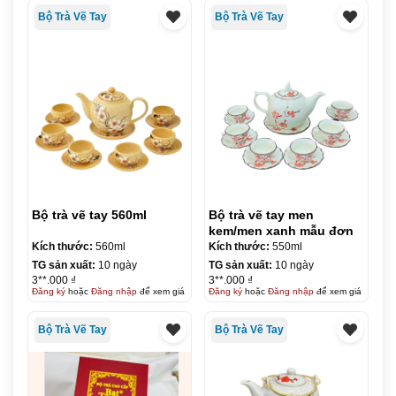
Bộ Trà Vẽ Tay
Bộ Trà Vẽ Tay
Bộ trà vẽ tay 560ml
Bộ trà vẽ tay men
kem/men xanh mẫu đơn
Kích thước:
560ml
Kích thước:
550ml
TG sản xuất:
10 ngày
TG sản xuất:
10 ngày
3**.000 ₫
3**.000 ₫
Đăng ký
hoặc
Đăng nhập
để xem giá
Đăng ký
hoặc
Đăng nhập
để xem giá
Bộ Trà Vẽ Tay
Bộ Trà Vẽ Tay