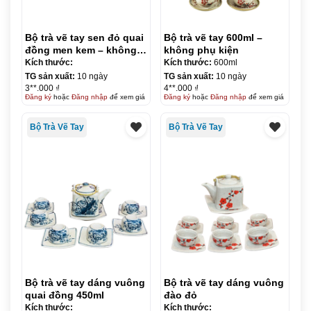
Bộ trà vẽ tay sen đỏ quai
Bộ trà vẽ tay 600ml –
đồng men kem – không
không phụ kiện
phụ kiện
Kích thước:
Kích thước:
600ml
TG sản xuất:
10 ngày
TG sản xuất:
10 ngày
3**.000 ₫
4**.000 ₫
Đăng ký
hoặc
Đăng nhập
để xem giá
Đăng ký
hoặc
Đăng nhập
để xem giá
Bộ Trà Vẽ Tay
Bộ Trà Vẽ Tay
Bộ trà vẽ tay dáng vuông
Bộ trà vẽ tay dáng vuông
quai đồng 450ml
đào đỏ
Kích thước:
Kích thước: