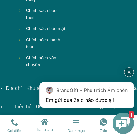
Chính sách bảo
hành
Chính sách bảo mật
Chính sách thanh
toán
Chính sách vận
chuyển
Địa chỉ : Khu sản xuất làng nghề, Bát Tràng, Gia Lâm, Hà
BrandGift - Phụ trách Ấm chén
Nội, Việt Nam
Liên hệ : 0915599363 Email: lienhe@khoqua.vn
1
Trang chủ
Gọi điện
Danh mục
Zalo
Chat