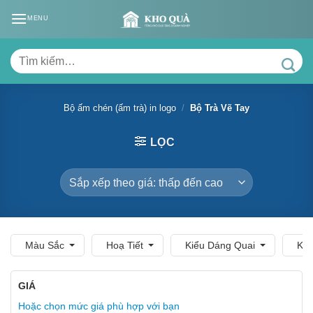
Skip
MENU
to
content
Tìm
kiếm:
Bộ ấm chén (ấm trà) in logo
/
Bộ Trà Vẽ Tay
LỌC
Màu Sắc
Hoạ Tiết
Kiểu Dáng Quai
Kèm
GIÁ
Hoặc chọn mức giá phù hợp với bạn