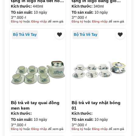
tặng in logo họa tiết hoa
tặng in logo dáng giỏ
sen đỏ dáng tích 440ml
cua quai đồng 340ml KQ-
Kích thước:
440ml
Kích thước:
340ml
KQ-ACVT19
ACVT20
TG sản xuất:
10 ngày
TG sản xuất:
10 ngày
3**.000 ₫
3**.000 ₫
Đăng ký
hoặc
Đăng nhập
để xem giá
Đăng ký
hoặc
Đăng nhập
để xem giá
Bộ Trà Vẽ Tay
Bộ Trà Vẽ Tay
Bộ trà vẽ tay quai đồng
Bộ trà vẽ tay nhật bóng
men kem
01
Kích thước:
Kích thước:
TG sản xuất:
10 ngày
TG sản xuất:
10 ngày
3**.000 ₫
3**.000 ₫
Đăng ký
hoặc
Đăng nhập
để xem giá
Đăng ký
hoặc
Đăng nhập
để xem giá