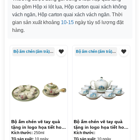
bao gồm
Hộp xi lót lụa, Hộp carton quai xách không
vách ngăn, Hộp carton quai xách vách ngăn
. Thời
gian sản xuất khoảng
10
-
15
ngày tùy số lượng đặt
hàng.
Bộ ấm chén (ấm trà) in logo
Bộ ấm chén (ấm trà) in logo
Bộ ấm chén vẽ tay quà
Bộ ấm chén vẽ tay quà
tặng in logo họa tiết hoa
tặng in logo họa tiết hoa
đào quai chuôi 250ml
sen xanh dáng tròn
Kích thước:
250ml
Kích thước:
KQ-ACVT01
350ml KQ-ACVT02
TG sản xuất:
10 ngày
TG sản xuất:
10 ngày