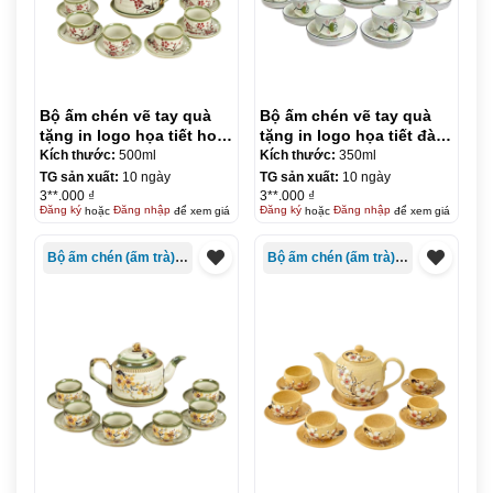
Bộ ấm chén vẽ tay quà
Bộ ấm chén vẽ tay quà
tặng in logo họa tiết hoa
tặng in logo họa tiết đài
đào đỏ 500ml KQ-ACVT07
sen 350ml KQ-ACVT08
Kích thước:
500ml
Kích thước:
350ml
TG sản xuất:
10 ngày
TG sản xuất:
10 ngày
3**.000 ₫
3**.000 ₫
Đăng ký
hoặc
Đăng nhập
để xem giá
Đăng ký
hoặc
Đăng nhập
để xem giá
Bộ ấm chén (ấm trà) in logo
Bộ ấm chén (ấm trà) in logo