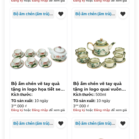
Đăng ký
hoặc
Đăng nhập
để xem giá
Đăng ký
hoặc
Đăng nhập
để xem giá
Bộ ấm chén (ấm trà) in logo
Bộ ấm chén (ấm trà) in logo
Bộ ấm chén vẽ tay quà
Bộ ấm chén vẽ tay quà
tặng in logo họa tiết sen
tặng in logo quai vuông
đỏ dáng vai vuông KQ-
500ml KQ-ACVT14
Kích thước:
Kích thước:
500ml
ACVT13
TG sản xuất:
10 ngày
TG sản xuất:
10 ngày
3**.000 ₫
3**.000 ₫
Đăng ký
hoặc
Đăng nhập
để xem giá
Đăng ký
hoặc
Đăng nhập
để xem giá
Bộ ấm chén (ấm trà) in logo
Bộ ấm chén (ấm trà) in logo