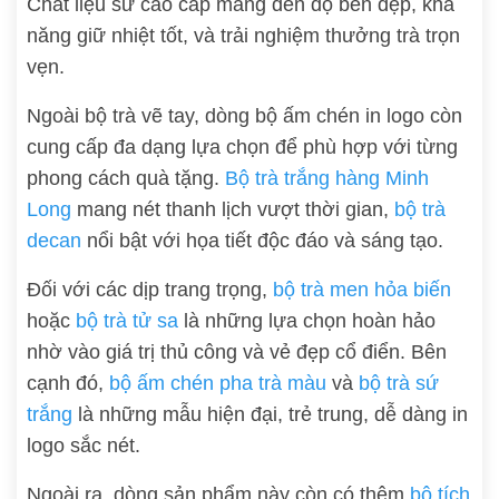
Chất liệu sứ cao cấp mang đến độ bền đẹp, khả
năng giữ nhiệt tốt, và trải nghiệm thưởng trà trọn
vẹn.
Ngoài bộ trà vẽ tay, dòng bộ ấm chén in logo còn
cung cấp đa dạng lựa chọn để phù hợp với từng
phong cách quà tặng.
Bộ trà trắng hàng Minh
Long
mang nét thanh lịch vượt thời gian,
bộ trà
decan
nổi bật với họa tiết độc đáo và sáng tạo.
Đối với các dịp trang trọng,
bộ trà men hỏa biến
hoặc
bộ trà tử sa
là những lựa chọn hoàn hảo
nhờ vào giá trị thủ công và vẻ đẹp cổ điển. Bên
cạnh đó,
bộ ấm chén pha trà màu
và
bộ trà sứ
trắng
là những mẫu hiện đại, trẻ trung, dễ dàng in
logo sắc nét.
Ngoài ra, dòng sản phẩm này còn có thêm
bộ tích