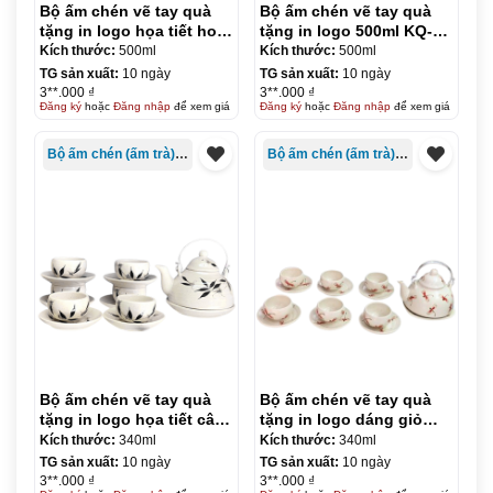
Bộ ấm chén vẽ tay quà
Bộ ấm chén vẽ tay quà
tặng in logo họa tiết hoa
tặng in logo 500ml KQ-
mai vàng 500ml KQ-
ACVT10
Kích thước:
500ml
Kích thước:
500ml
ACVT09
TG sản xuất:
10 ngày
TG sản xuất:
10 ngày
3**.000 ₫
3**.000 ₫
Đăng ký
hoặc
Đăng nhập
để xem giá
Đăng ký
hoặc
Đăng nhập
để xem giá
Bộ ấm chén (ấm trà) in logo
Bộ ấm chén (ấm trà) in logo
Bộ ấm chén vẽ tay quà
Bộ ấm chén vẽ tay quà
tặng in logo họa tiết cây
tặng in logo dáng giỏ
trúc dáng giỏ cua 340ml
cua quai nhôm 340ml KQ-
Kích thước:
340ml
Kích thước:
340ml
KQ-ACVT11
ACVT12
TG sản xuất:
10 ngày
TG sản xuất:
10 ngày
3**.000 ₫
3**.000 ₫