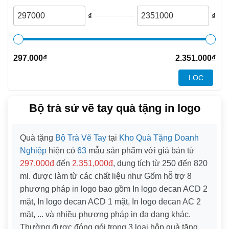
₫
₫
297.000
₫
2.351.000
₫
LỌC
Bộ trà sứ vẽ tay quà tặng in logo
Quà tặng
Bộ Trà Vẽ Tay
tại
Kho Quà Tặng Doanh
Nghiệp
hiện có
63
mẫu sản phẩm với giá bán từ
297,000đ
đến
2,351,000đ
, dung tích từ
250
đến
820
ml
. được làm từ các chất liệu như
Gốm
hỗ trợ
8
phương pháp in logo bao gồm
In logo decan ACD 2
mặt, In logo decan ACD 1 mặt, In logo decan AC 2
mặt, ...
và nhiều phương pháp in đa dạng khác.
Thường được đóng gói trong
3
loại hộp quà tặng