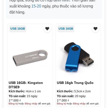
hộp quà, trong đó có
Hộp định hình
. Thời gian sản
xuất khoảng
15
-
20
ngày, phụ thuộc vào số lượng
đặt hàng.
USB 16GB
USB 16GB
USB 16GB- Kingston
USB 16gb Trung Quốc
DTSE9
Kích thước:
4cm x 1 cm
Kích thước:
5,5cm x 2cm
TG sản xuất:
15 ngày
TG sản xuất:
20 ngày
1**.000 ₫
1**.000 ₫
Đăng ký
hoặc
Đăng nhập
để xem giá
Đăng ký
hoặc
Đăng nhập
để xem giá