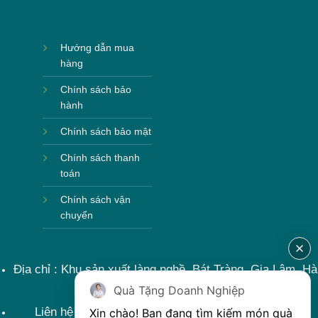
Hướng dẫn mua
hàng
Chính sách bảo
hành
Chính sách bảo mật
Chính sách thanh
toán
Chính sách vận
chuyển
Địa chỉ : Khu sản xuất làng nghề, Bát Tràng, Gia Lâm, Hà
Nội, Việt Nam
Quà Tặng Doanh Nghiệp
Liên hệ : 0915599363 Email: lienhe@khoqua.vn
Xin chào! Bạn đang tìm kiếm món quà 