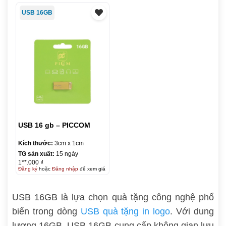
USB 16GB
USB 16 gb – PICCOM
Kích thước:
3cm x 1cm
TG sản xuất:
15 ngày
1**.000 ₫
Đăng ký
hoặc
Đăng nhập
để xem giá
USB 16GB là lựa chọn quà tặng công nghệ phổ
biến trong dòng
USB quà tặng in logo
. Với dung
lượng 16GB, USB 16GB cung cấp không gian lưu