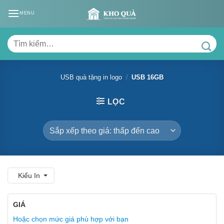
Skip
MENU
to
content
Tìm
kiếm:
USB quà tặng in logo
/
USB 16GB
LỌC
Kiểu In
GIÁ
Hoặc chọn mức giá phù hợp với bạn