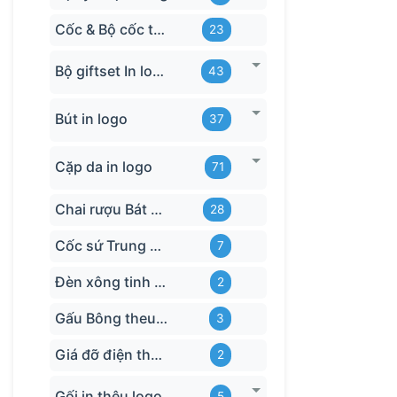
Cốc & Bộ cốc thủy tinh TQ
23
Bộ giftset In logo
43
Bút in logo
37
Cặp da in logo
71
Chai rượu Bát Tràng
28
Cốc sứ Trung Quốc
7
Đèn xông tinh dầu
2
Gấu Bông theu-logo
3
Giá đỡ điện thoại
2
Gối in thêu logo
5