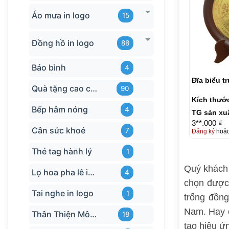
Áo mưa in logo
15
Đồng hồ in logo
88
Bảo bình
4
Đĩa biểu t
Quà tặng cao cấp
90
Kích thướ
Bếp hâm nóng
4
TG sản xu
3**.000 ₫
Cân sức khoẻ
7
Đăng ký
hoặ
Thẻ tag hành lý
1
Quý khách 
Lọ hoa pha lê in logo
4
chọn được 
Tai nghe in logo
1
trống đồn
Nam. Hay c
Thân Thiện Môi trường
18
tạo hiệu ứ