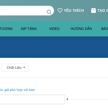
YÊU THÍCH
TẠO 
 TƯỢNG
DỊP TẶNG
VIDEO
HƯỚNG DẪN
BÁO
Chất Liệu
c giá phù hợp với bạn
₫