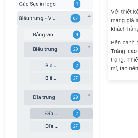
Cáp Sạc in logo
1
Với thiết k
Biểu trưng - Vinh danh in logo
67
mang giá t
khách hàng
Bảng vinh danh gỗ đồng
9
Bên cạnh 
Biểu trưng
29
Tràng cao
trọng. Thi
Biểu trưng khác
2
mỉ, tạo nê
Biểu trưng pha lê
27
Đĩa trưng
29
Đĩa biểu trưng khác
2
Đĩa biểu trưng sứ BT
27