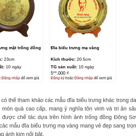
rưng mặt trống đồng
Đĩa biểu trưng mạ vàng
c:
23cm
Kích thước:
20.5cm
ất:
10 ngày
TG sản xuất:
10 ngày
5**.000 ₫
c
Đăng nhập
để xem giá
Đăng ký
hoặc
Đăng nhập
để xem giá
có thể tham khảo các mẫu đĩa biểu trưng khác trong 
món quà cao cấp, mang ý nghĩa tôn vinh và tri ân sâu
g được chế tác dựa trên hình ảnh trống đồng Đông S
ác mẫu đĩa biểu trưng mạ vàng mang vẻ đẹp sang trọng
ng ánh kim nổi bật.