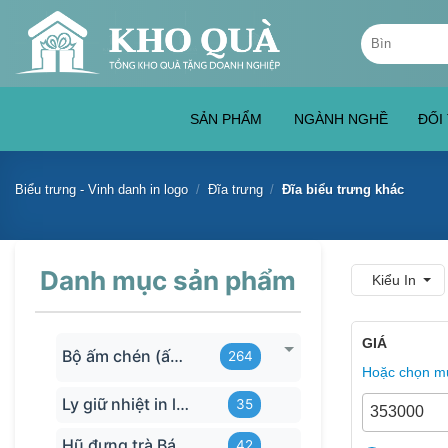
Skip
Tìm
to
kiếm:
content
SẢN PHẨM
NGÀNH NGHỀ
ĐỐI
Biểu trưng - Vinh danh in logo
/
Đĩa trưng
/
Đĩa biểu trưng khác
Danh mục sản phẩm
Kiểu In
GIÁ
Bộ ấm chén (ấm trà) in logo
264
Hoặc chọn mứ
Ly giữ nhiệt in logo
35
Hũ đựng trà Bát Tràng
42