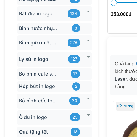
Bát đĩa in logo
134
353.000
₫
Bình nước nhựa TQ
3
Bình giữ nhiệt in logo
276
Ly sứ in logo
127
Quà tặng
kích thướ
Bộ phin cafe sứ Bát Tràng
12
Laser
. đư
Hộp bút in logo
2
hàng.
Bộ bình cốc thủy tinh
30
Đĩa trưng
Ô dù in logo
25
Quà tặng tết
18