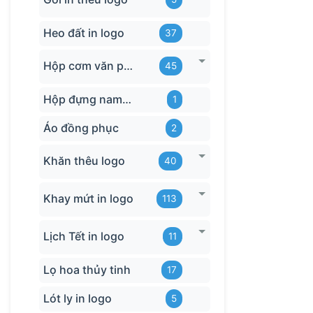
Heo đất in logo
37
Hộp cơm văn phòng
45
Hộp đựng name card
1
Áo đồng phục
2
Khăn thêu logo
40
Khay mứt in logo
113
Lịch Tết in logo
11
Lọ hoa thủy tinh
17
Lót ly in logo
5