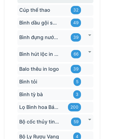
Cúp thể thao
32
Bình dầu gội sữa tắm
49
Bình đựng nước in logo
39
Bình hút lộc in logo
66
Balo thêu in logo
39
Bình tỏi
5
Bình tỳ bà
3
Lọ Bình hoa Bát Tràng in logo
200
Bộ cốc thủy tinh hãng
59
Bộ Ly Rượu Vang
4