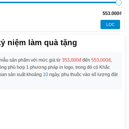
553.000
₫
LỌC
kỷ niệm làm quà tặng
mẫu sản phẩm với mức giá từ
353,000đ
đến
553,000đ
,
ồng
phù hợp
1
phương pháp in logo, trong đó có
Khắc
gian sản xuất khoảng
10
ngày, phụ thuộc vào số lượng đặt