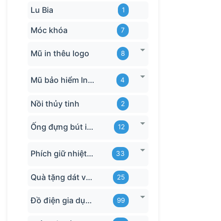
Lu Bia
1
Móc khóa
7
Mũ in thêu logo
8
Mũ bảo hiểm In logo
4
Nồi thủy tinh
2
Ống đựng bút in logo
12
Phích giữ nhiệt quà tặng
33
Quà tặng dát vàng
25
Đồ điện gia dụng in logo
99