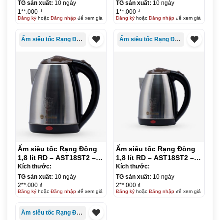
TG sản xuất:
10 ngày
TG sản xuất:
10 ngày
1**.000 ₫
1**.000 ₫
Đăng ký
hoặc
Đăng nhập
để xem giá
Đăng ký
hoặc
Đăng nhập
để xem giá
Ấm siêu tốc Rạng Đông
Ấm siêu tốc Rạng Đông
Ấm siêu tốc Rạng Đông
Ấm siêu tốc Rạng Đông
1,8 lít RD – AST18ST2 –
1,8 lít RD – AST18ST2 –
nắp đen
nắp nâu
Kích thước:
Kích thước:
TG sản xuất:
10 ngày
TG sản xuất:
10 ngày
2**.000 ₫
2**.000 ₫
Đăng ký
hoặc
Đăng nhập
để xem giá
Đăng ký
hoặc
Đăng nhập
để xem giá
Ấm siêu tốc Rạng Đông