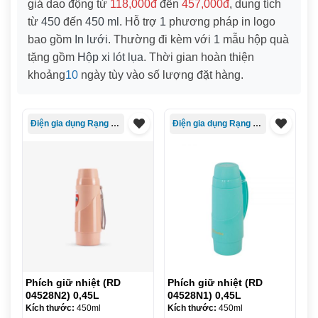
giá dao động từ
118,000đ
đến
457,000đ
, dung tích
từ
450
đến
450 ml
. Hỗ trợ
1
phương pháp in logo
bao gồm
In lưới
. Thường đi kèm với
1
mẫu hộp quà
tặng gồm
Hộp xi lót lụa
. Thời gian hoàn thiện
khoảng
10
ngày tùy vào số lượng đặt hàng.
Điện gia dụng Rạng Đông
Điện gia dụng Rạng Đông
Phích giữ nhiệt (RD
Phích giữ nhiệt (RD
04528N2) 0,45L
04528N1) 0,45L
Kích thước:
450ml
Kích thước:
450ml