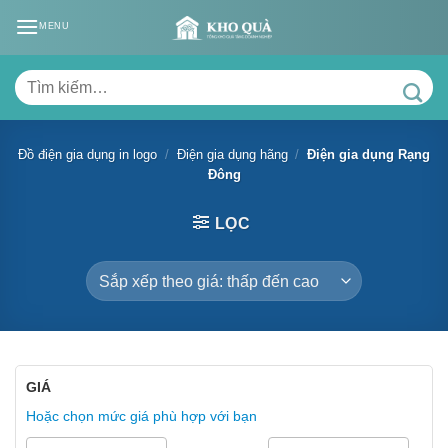
Skip
MENU
to
content
Tìm
kiếm:
Đồ điện gia dụng in logo
/
Điện gia dụng hãng
/
Điện gia dụng Rạng
Đông
LỌC
GIÁ
Hoặc chọn mức giá phù hợp với bạn