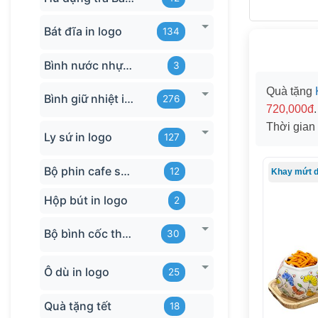
Bát đĩa in logo
134
Bình nước nhựa TQ
3
Quà tặng
Bình giữ nhiệt in logo
276
720,000đ
Thời gian
Ly sứ in logo
127
Bộ phin cafe sứ Bát Tràng
12
Hộp bút in logo
2
Bộ bình cốc thủy tinh
30
Ô dù in logo
25
Quà tặng tết
18