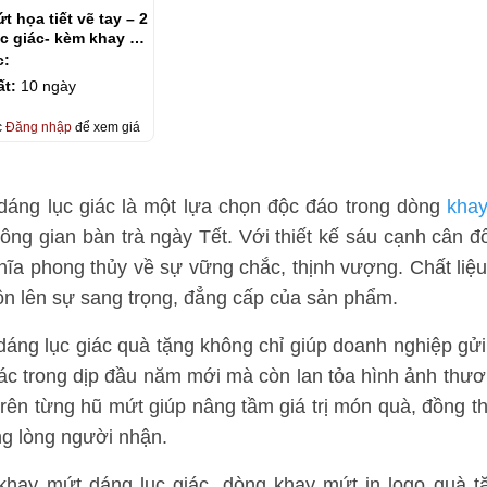
t họa tiết vẽ tay – 2
c giác- kèm khay gỗ
c:
ất:
10 ngày
c
Đăng nhập
để xem giá
áng lục giác là một lựa chọn độc đáo trong dòng
khay
hông gian bàn trà ngày Tết. Với thiết kế sáu cạnh cân 
ĩa phong thủy về sự vững chắc, thịnh vượng. Chất liệu
 tôn lên sự sang trọng, đẳng cấp của sản phẩm.
áng lục giác quà tặng không chỉ giúp doanh nghiệp gửi
tác trong dịp đầu năm mới mà còn lan tỏa hình ảnh thư
 trên từng hũ mứt giúp nâng tầm giá trị món quà, đồng 
ng lòng người nhận.
khay mứt dáng lục giác, dòng khay mứt in logo quà t