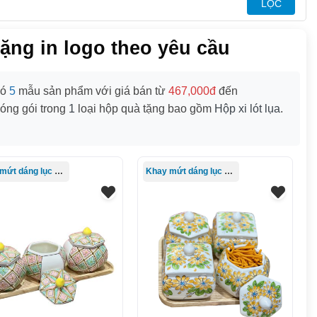
LỌC
ặng in logo theo yêu cầu
có
5
mẫu sản phẩm với giá bán từ
467,000đ
đến
óng gói trong
1
loại hộp quà tặng bao gồm
Hộp xi lót lụa
.
Khay mứt dáng lục giác
Khay mứt dáng lục giác