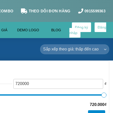
COMBO
THEO DÕI ĐƠN HÀNG
0915599363
Đăng ký
Đăng
 GIÁ
DEMO LOGO
BLOG
nhập
₫
720.000
₫