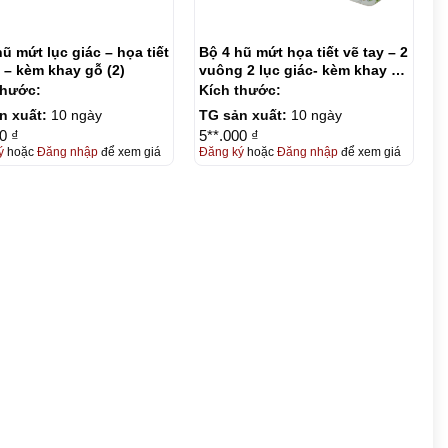
ũ mứt lục giác – họa tiết
Bộ 4 hũ mứt họa tiết vẽ tay – 2
y – kèm khay gỗ (2)
vuông 2 lục giác- kèm khay gỗ
(1)
thước:
Kích thước:
n xuất:
10 ngày
TG sản xuất:
10 ngày
0 ₫
5**.000 ₫
ý
hoặc
Đăng nhập
để xem giá
Đăng ký
hoặc
Đăng nhập
để xem giá