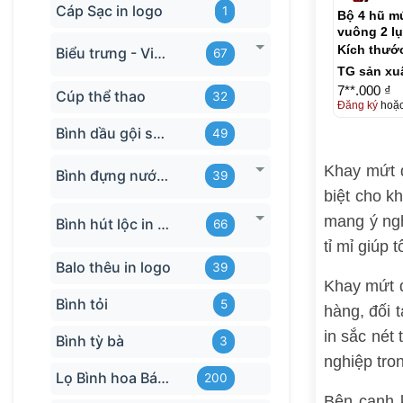
Cáp Sạc in logo
1
Bộ 4 hũ mứ
vuông 2 lụ
(2)
Kích thướ
Biểu trưng - Vinh danh in logo
67
TG sản xu
7**.000 ₫
Cúp thể thao
32
Đăng ký
hoặ
Bình dầu gội sữa tắm
49
Khay mứt d
Bình đựng nước in logo
39
biệt cho k
mang ý ngh
Bình hút lộc in logo
66
tỉ mỉ giúp
Balo thêu in logo
39
Khay mứt d
Bình tỏi
5
hàng, đối 
in sắc nét
Bình tỳ bà
3
nghiệp tro
Lọ Bình hoa Bát Tràng in logo
200
Bên cạnh 