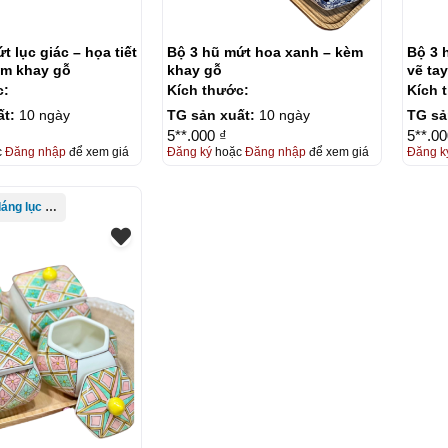
t lục giác – họa tiết
Bộ 3 hũ mứt hoa xanh – kèm
Bộ 3 h
èm khay gỗ
khay gỗ
vẽ ta
c:
Kích thước:
Kích 
ất:
10 ngày
TG sản xuất:
10 ngày
TG sả
5**.000 ₫
5**.00
c
Đăng nhập
để xem giá
Đăng ký
hoặc
Đăng nhập
để xem giá
Đăng k
Khay mứt dáng lục giác