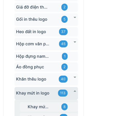
Giá đỡ điện thoại
2
Gối in thêu logo
5
Heo đất in logo
37
Hộp cơm văn phòng
45
Hộp đựng name card
1
Áo đồng phục
2
Khăn thêu logo
40
Khay mứt in logo
113
Khay mứt gỗ
8