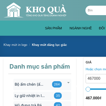
Skip
Tìm
to
kiếm:
content
SẢN PHẨM
NGÀNH NGHỀ
ĐỐI
Khay mứt in logo
/
Khay mứt dáng lục giác
GIÁ
Danh mục sản phẩm
Hoặc chọn mứ
Bộ ấm chén (ấm trà) in logo
264
Ly giữ nhiệt in logo
35
467.000
₫
Hũ đựng trà Bát Tràng
42