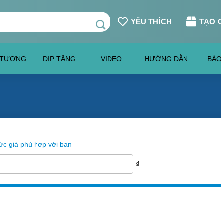
YÊU THÍCH
TẠO 
 TƯỢNG
DỊP TẶNG
VIDEO
HƯỚNG DẪN
BÁO
c giá phù hợp với bạn
₫