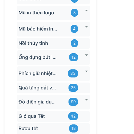
Mũ in thêu logo
8
Mũ bảo hiểm In logo
4
Nồi thủy tinh
2
Ống đựng bút in logo
12
Phích giữ nhiệt quà tặng
33
Quà tặng dát vàng
25
Đồ điện gia dụng in logo
99
Giỏ quà Tết
42
Rượu tết
18