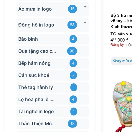
Áo mưa in logo
15
Bộ 3 hũ mứ
vẽ tay – k
Đồng hồ in logo
88
Kích thướ
TG sản xu
Bảo bình
4
4**.000 ₫
Đăng ký
hoặ
Quà tặng cao cấp
90
Bếp hâm nóng
4
Cân sức khoẻ
7
Thẻ tag hành lý
1
Lọ hoa pha lê in logo
4
Tai nghe in logo
1
Thân Thiện Môi trường
18