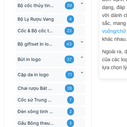
Bộ cốc thủy tinh hãng
59
dạng, đáp
vời dành c
Bộ Ly Rượu Vang
4
sắc, mang 
Cốc & Bộ cốc thủy tinh TQ
vuông/chữ
23
khác nhau.
Bộ giftset In logo
43
Ngoài ra, 
Bút in logo
của các lo
37
lựa chọn l
Cặp da in logo
71
Chai rượu Bát Tràng
28
Cốc sứ Trung Quốc
7
Đèn xông tinh dầu
2
Gấu Bông theu-logo
3