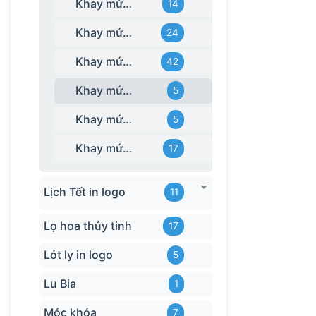
Khay mứt thủy tinh
14
Khay mứt dáng 5 cánh
24
Khay mứt dáng hũ tròn
42
Khay mứt dáng lục giác
5
Khay mứt dáng tim
5
Khay mứt dáng vuông/chữ nhật
17
Lịch Tết in logo
11
Lọ hoa thủy tinh
17
Lót ly in logo
5
Lu Bia
1
Móc khóa
7