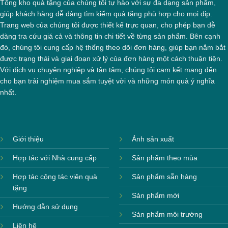
khăn thêu logo làm quà
Tổng kho quà tặng của chúng tôi tự hào với sự đa dạng sản phẩm,
giúp khách hàng dễ dàng tìm kiếm quà tặng phù hợp cho mọi dịp.
tặng
Trang web của chúng tôi được thiết kế trực quan, cho phép bạn dễ
dàng tra cứu giá cả và thông tin chi tiết về từng sản phẩm. Bên cạnh
Sử dụng khăn thêu logo mang đến nhiều lợi ích
đó, chúng tôi cung cấp hệ thống theo dõi đơn hàng, giúp bạn nắm bắt
được trạng thái và giai đoạn xử lý của đơn hàng một cách thuận tiện.
thiết thực cho doanh nghiệp:
Với dịch vụ chuyên nghiệp và tận tâm, chúng tôi cam kết mang đến
cho bạn trải nghiệm mua sắm tuyệt vời và những món quà ý nghĩa
Tăng độ nhận diện thương hiệu:
Logo được
nhất.
thêu nổi bật trên khăn giúp doanh nghiệp tiếp
cận khách hàng một cách tinh tế.
Quảng bá thương hiệu lâu dài:
Khăn có độ
Giới thiệu
Ảnh sản xuất
bền cao, sử dụng được lâu dài, gia tăng cơ
hội quảng bá thương hiệu.
Hợp tác với Nhà cung cấp
Sản phẩm theo mùa
Khẳng định đẳng cấp:
Một món quà cao cấp,
Hợp tác cộng tác viên quà
Sản phẩm sẵn hàng
sang trọng tạo ấn tượng tốt với đối tác và
tặng
Sản phẩm mới
khách hàng.
Hướng dẫn sử dụng
Thân thiện và thiết thực:
Khăn là vật dụng
Sản phẩm môi trường
Liên hệ
hữu ích trong cuộc sống hàng ngày, phù hợp