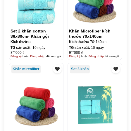
Set 2 khăn cotton
Khăn Microfiber kích
36x80cm- Khăn gội
thước 70x140cm
Kích thước:
Kích thước:
70*140cm
TG sản xuất:
10 ngày
TG sản xuất:
10 ngày
8**000 ₫
9**000 ₫
Đăng ký
hoặc
Đăng nhập
để xem giá
Đăng ký
hoặc
Đăng nhập
để xem giá
Khăn mircofiber
Set 3 khăn