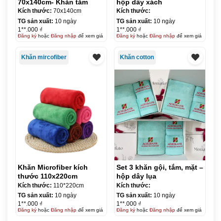
70x140cm- Khăn tắm
hộp dây xách
Kích thước:
70x140cm
Kích thước:
TG sản xuất:
10 ngày
TG sản xuất:
10 ngày
1**.000 ₫
1**.000 ₫
Đăng ký
hoặc
Đăng nhập
để xem giá
Đăng ký
hoặc
Đăng nhập
để xem giá
Khăn mircofiber
Khăn cotton
Khăn Microfiber kích
Set 3 khăn gội, tắm, mặt –
thước 110x220cm
hộp dây lụa
Kích thước:
110*220cm
Kích thước:
TG sản xuất:
10 ngày
TG sản xuất:
10 ngày
1**.000 ₫
1**.000 ₫
Đăng ký
hoặc
Đăng nhập
để xem giá
Đăng ký
hoặc
Đăng nhập
để xem giá