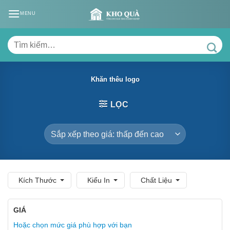
Skip
MENU
to
content
Tìm
kiếm:
Khăn thêu logo
LỌC
Kích Thước
Kiểu In
Chất Liệu
GIÁ
Hoặc chọn mức giá phù hợp với bạn