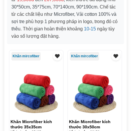
30*50cm
,
35*75cm
,
70*140cm
,
90*190cm
. Chế tác
từ các chất liệu như
Microfiber, Vải cotton 100% và
sợi tre
phù hợp
1
phương pháp in logo, trong đó có
thêu
. Thời gian hoàn thiện khoảng
10
-
15
ngày tùy
vào số lượng đặt hàng.
Khăn mircofiber
Khăn mircofiber
Khăn Microfiber kích
Khăn Microfiber kích
thước 35x35cm
thước 30x50cm