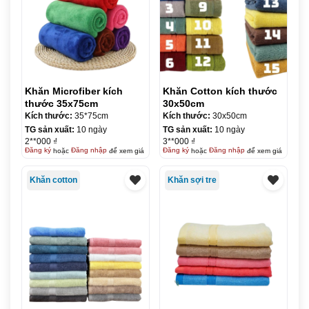
Khăn Microfiber kích
Khăn Cotton kích thước
thước 35x75cm
30x50cm
Kích thước:
35*75cm
Kích thước:
30x50cm
TG sản xuất:
10 ngày
TG sản xuất:
10 ngày
2**000 ₫
3**000 ₫
Đăng ký
hoặc
Đăng nhập
để xem giá
Đăng ký
hoặc
Đăng nhập
để xem giá
Khăn cotton
Khăn sợi tre