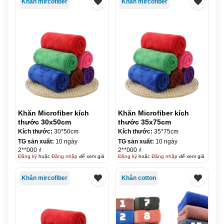
Khăn mircofiber
Khăn mircofiber
Khăn Microfiber kích
Khăn Microfiber kích
thước 30x50cm
thước 35x75cm
Kích thước:
30*50cm
Kích thước:
35*75cm
TG sản xuất:
10 ngày
TG sản xuất:
10 ngày
2**000 ₫
2**000 ₫
Đăng ký
hoặc
Đăng nhập
để xem giá
Đăng ký
hoặc
Đăng nhập
để xem giá
Khăn mircofiber
Khăn cotton