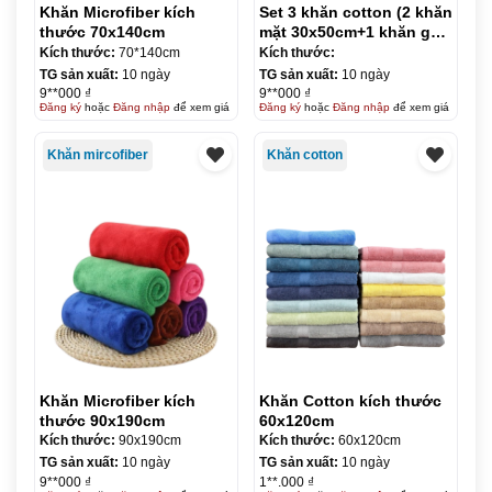
Khăn Microfiber kích
Set 3 khăn cotton (2 khăn
thước 70x140cm
mặt 30x50cm+1 khăn gội
36x80cm)
Kích thước:
70*140cm
Kích thước:
TG sản xuất:
10 ngày
TG sản xuất:
10 ngày
9**000 ₫
9**000 ₫
Đăng ký
hoặc
Đăng nhập
để xem giá
Đăng ký
hoặc
Đăng nhập
để xem giá
Khăn mircofiber
Khăn cotton
Khăn Microfiber kích
Khăn Cotton kích thước
thước 90x190cm
60x120cm
Kích thước:
90x190cm
Kích thước:
60x120cm
TG sản xuất:
10 ngày
TG sản xuất:
10 ngày
9**000 ₫
1**.000 ₫