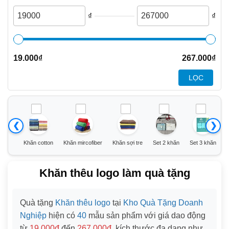
₫
₫
19.000
₫
267.000
₫
LỌC
❮
❯
Khăn cotton
Khăn mircofiber
Khăn sợi tre
Set 2 khăn
Set 3 khăn
Khăn thêu logo làm quà tặng
Quà tặng
Khăn thêu logo
tại
Kho Quà Tặng Doanh
Nghiệp
hiện có
40
mẫu sản phẩm với giá dao động
từ
19,000đ
đến
267,000đ
, kích thước đa dạng như