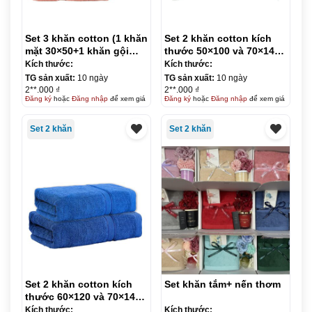
Set 3 khăn cotton (1 khăn
Set 2 khăn cotton kích
mặt 30×50+1 khăn gội
thước 50×100 và 70×140-
36×80+1 khăn tắm 70×40)
Khăn tắm- đóng túi opp
Kích thước:
Kích thước:
TG sản xuất:
10 ngày
TG sản xuất:
10 ngày
2**.000 ₫
2**.000 ₫
Đăng ký
hoặc
Đăng nhập
để xem giá
Đăng ký
hoặc
Đăng nhập
để xem giá
Set 2 khăn
Set 2 khăn
Set 2 khăn cotton kích
Set khăn tắm+ nến thơm
thước 60×120 và 70×140-
Khăn tắm
Kích thước:
Kích thước: