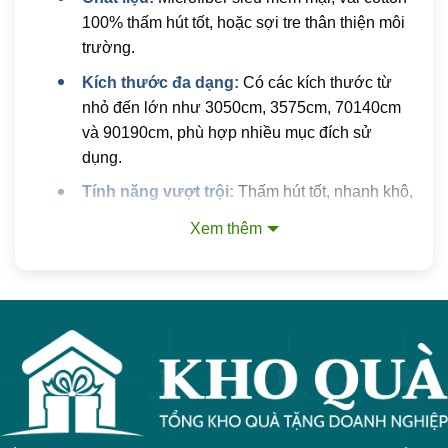
100% thấm hút tốt, hoặc sợi tre thân thiện môi
trường.
Kích thước đa dạng:
Có các kích thước từ
nhỏ đến lớn như 3050cm, 3575cm, 70140cm
và 90190cm, phù hợp nhiều mục đích sử
dụng.
Tính năng vượt trội:
Thấm hút tốt, nhanh khô,
mềm mại, bền đẹp
Xem thêm
Công nghệ thêu logo:
Phương pháp thêu
logo tỉ mỉ, độ bền cao, giúp hình ảnh thương
hiệu luôn sắc nét và chuyên nghiệp.
Thời gian hoàn thiện:
Khoảng 10-15 ngày tùy
vào số lượng đặt hàng.
Lợi ích của việc sử dụng