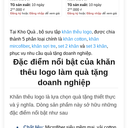
TG sản xuất:
10 ngày
TG sản xuất:
10 ngày
2**.000 ₫
2**.000 ₫
Đăng ký
hoặc
Đăng nhập
để xem giá
Đăng ký
hoặc
Đăng nhập
để xem giá
Tại Kho Quà , bộ sưu tập
khăn thêu logo
, được chia
thành 5 phân loại chính là
khăn cotton
,
khăn
mircofiber
,
khăn sợi tre
,
set 2 khăn
và
set 3 khăn
,
phục vụ nhu cầu quà tặng doanh nghiệp.
Đặc điểm nổi bật của khăn
thêu logo làm quà tặng
doanh nghiệp
Khăn thêu logo là lựa chọn quà tặng thiết thực
và ý nghĩa. Dòng sản phẩm này sở hữu những
đặc điểm nổi bật như sau
Chất liệu:
Microfiber siêu mềm mại, vải cotton