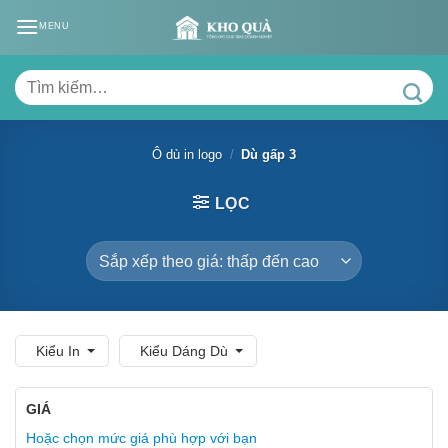
Skip
MENU
to
content
Tìm
kiếm:
Ô dù in logo
/
Dù gấp 3
LỌC
Kiểu In
Kiểu Dáng Dù
GIÁ
Hoặc chọn mức giá phù hợp với bạn