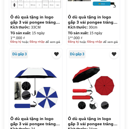
Ô dù quà tặng in logo
Ô dù quà tặng in logo
gấp 3 vải pongee tráng
gấp 3 vải pongee tráng
keo đen- tự động 2 chiều
keo đen – tự động 2
Kích thước:
33CM
Kích thước:
30cm
R58.5cm KQ-OD16
chiều R55cm KQ-OD17
TG sản xuất:
15 ngày
TG sản xuất:
15 ngày
1**.000 ₫
1**.000 ₫
Đăng ký
hoặc
Đăng nhập
để xem giá
Đăng ký
hoặc
Đăng nhập
để xem giá
Dù gấp 3
Dù gấp 3
Ô dù quà tặng in logo
Ô dù quà tặng in logo
gấp 3 vải pongee tráng
gấp 3 vải pongee tráng
keo đen – tự động 2
keo đen – tự động 2