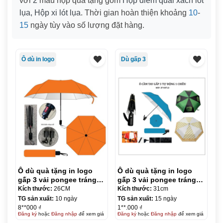
với
2
mẫu hộp quà tặng gồm
Hộp diêm quai xách lót
lụa, Hộp xi lót lụa
. Thời gian hoàn thiện khoảng
10
-
15
ngày tùy vào số lượng đặt hàng.
Ô dù in logo
Dù gấp 3
Ô dù quà tặng in logo
Ô dù quà tặng in logo
gấp 3 vải pongee tráng
gấp 3 vải pongee tráng
keo đen – tự đẩy nút bấm
keo đen – tự động 1
Kích thước:
26CM
Kích thước:
31cm
nhựa đỏ R55cm KQ-OD10
chiều R55cm KQ-OD11
TG sản xuất:
10 ngày
TG sản xuất:
15 ngày
8**000 ₫
1**.000 ₫
Đăng ký
hoặc
Đăng nhập
để xem giá
Đăng ký
hoặc
Đăng nhập
để xem giá