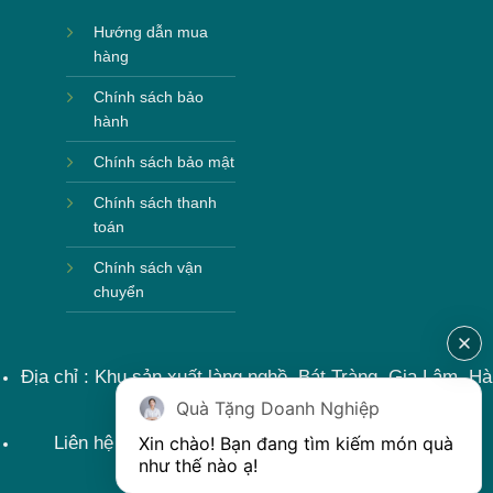
Hướng dẫn mua
hàng
Chính sách bảo
hành
Chính sách bảo mật
Chính sách thanh
toán
Chính sách vận
chuyển
Địa chỉ : Khu sản xuất làng nghề, Bát Tràng, Gia Lâm, Hà
Nội, Việt Nam
Quà Tặng Doanh Nghiệp
Liên hệ : 0915599363 Email: lienhe@khoqua.vn
Xin chào! Bạn đang tìm kiếm món quà 
như thế nào ạ! 