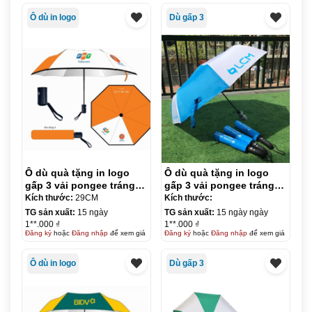
Ô dù in logo
Dù gấp 3
Ô dù quà tặng in logo
Ô dù quà tặng in logo
gấp 3 vải pongee tráng
gấp 3 vải pongee tráng
keo đen – tự động 2
keo đen – tự động 1
Kích thước:
29CM
Kích thước:
chiều R55cm KQ-OD12
chiều R58cm KQ-OD13
TG sản xuất:
15 ngày
TG sản xuất:
15 ngày ngày
1**.000 ₫
1**.000 ₫
Đăng ký
hoặc
Đăng nhập
để xem giá
Đăng ký
hoặc
Đăng nhập
để xem giá
Ô dù in logo
Dù gấp 3