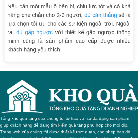
Nếu cần một mẫu ô bền bỉ, chịu lực tốt và có khả
năng che chắn cho 2-3 người,
dù cán thẳng
sẽ là
lựa chọn tối ưu cho các sự kiện ngoài trời. Ngoài
ra,
dù gấp ngược
với thiết kế gập ngược thông
minh cũng là sản phẩm cao cấp được nhiều
khách hàng yêu thích.
Tổng kho quà tặng của chúng tôi tự hào với sự đa dạng sản phẩm,
giúp khách hàng dễ dàng tìm kiếm quà tặng phù hợp cho mọi dịp.
Trang web của chúng tôi được thiết kế trực quan, cho phép bạn dễ