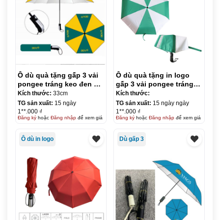
Ô dù quà tặng gấp 3 vải
Ô dù quà tặng in logo
pongee tráng keo đen –
gấp 3 vải pongee tráng
tự động 1 chiều R55cm
keo đen – tự động 2
Kích thước:
33cm
Kích thước:
KQ-OD14
chiều KQ-OD15
TG sản xuất:
15 ngày
TG sản xuất:
15 ngày ngày
1**.000 ₫
1**.000 ₫
Đăng ký
hoặc
Đăng nhập
để xem giá
Đăng ký
hoặc
Đăng nhập
để xem giá
Ô dù in logo
Dù gấp 3