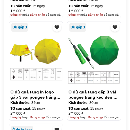
Kích thước:
34
Kích thước:
34cm
chiều R58.5cm KQ-OD18
chiều R58.5cm KQ-OD19
TG sản xuất:
15 ngày
TG sản xuất:
15 ngày
1**.000 ₫
1**.000 ₫
Đăng ký
hoặc
Đăng nhập
để xem giá
Đăng ký
hoặc
Đăng nhập
để xem giá
Dù gấp 3
Dù gấp 3
Ô dù quà tặng in logo
Ô dù quà tặng gấp 3 vải
gấp 3 vải pongee tráng
pongee tráng keo đen –
keo đen – tự động 2
tự động 2 chiều R58.5cm
Kích thước:
34cm
Kích thước:
30cm
chiều R58.5cm KQ-OD20
KQ-OD21
TG sản xuất:
15 ngày
TG sản xuất:
15 ngày
2**.000 ₫
2**.000 ₫
Đăng ký
hoặc
Đăng nhập
để xem giá
Đăng ký
hoặc
Đăng nhập
để xem giá
Ô dù in logo