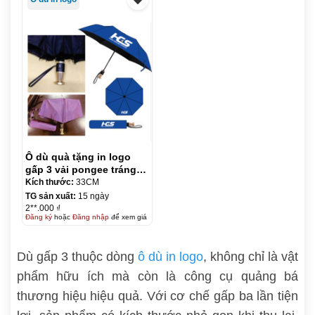
Ô dù quà tặng in logo
gấp 3 vải pongee tráng
keo đen – tự động 2
Kích thước:
33CM
chiều R58.5cm KQ-OD22
TG sản xuất:
15 ngày
2**.000 ₫
Đăng ký
hoặc
Đăng nhập
để xem giá
Dù gấp 3 thuộc dòng
ô dù in logo
, không chỉ là vật
phẩm hữu ích mà còn là công cụ quảng bá
thương hiệu hiệu quả. Với cơ chế gấp ba lần tiện