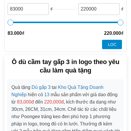
₫
₫
83.000
₫
220.000
₫
LỌC
Ô dù cầm tay gấp 3 in logo theo yêu
cầu làm quà tặng
Quà tặng
Dù gấp 3
tại
Kho Quà Tặng Doanh
Nghiệp
hiện có
13
mẫu sản phẩm với giá dao động
từ
83,000đ
đến
220,000đ
, kích thước đa dạng như
30cm
,
26CM
,
31cm
,
34cm
. Chế tác từ các chất liệu
như
Poongee tráng keo đen
phù hợp
1
phương
pháp in logo, trong đó có
In lưới
. Thường đi kèm