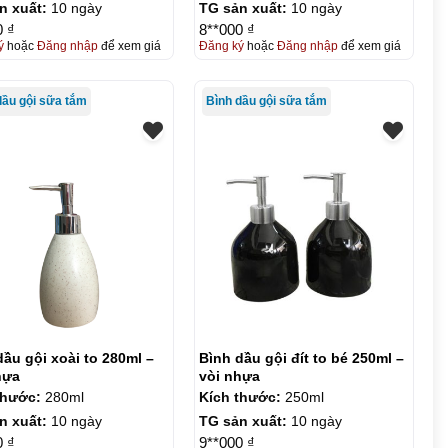
n xuất:
10 ngày
TG sản xuất:
10 ngày
0 ₫
8**000 ₫
ý
hoặc
Đăng nhập
để xem giá
Đăng ký
hoặc
Đăng nhập
để xem giá
dầu gội sữa tắm
Bình dầu gội sữa tắm
dầu gội xoài to 280ml –
Bình dầu gội đít to bé 250ml –
hựa
vòi nhựa
thước:
280ml
Kích thước:
250ml
n xuất:
10 ngày
TG sản xuất:
10 ngày
0 ₫
9**000 ₫