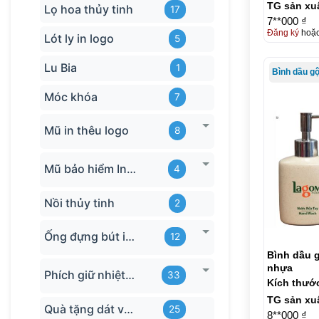
TG sản xu
Lọ hoa thủy tinh
17
7**000 ₫
Đăng ký
hoặ
Lót ly in logo
5
Lu Bia
1
Bình dầu g
Móc khóa
7
Mũ in thêu logo
8
Mũ bảo hiểm In logo
4
Nồi thủy tinh
2
Ống đựng bút in logo
12
Bình dầu g
nhựa
Phích giữ nhiệt quà tặng
33
Kích thướ
TG sản xu
Quà tặng dát vàng
25
8**000 ₫