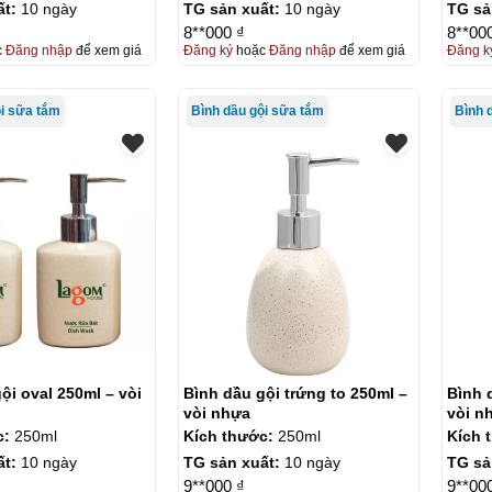
ất:
10 ngày
TG sản xuất:
10 ngày
TG sả
8**000 ₫
8**00
c
Đăng nhập
để xem giá
Đăng ký
hoặc
Đăng nhập
để xem giá
Đăng k
ội sữa tắm
Bình dầu gội sữa tắm
Bình 
ội oval 250ml – vòi
Bình dầu gội trứng to 250ml –
Bình 
vòi nhựa
vòi n
c:
250ml
Kích thước:
250ml
Kích 
ất:
10 ngày
TG sản xuất:
10 ngày
TG sả
9**000 ₫
9**00