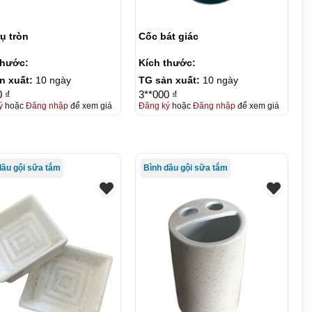
ụ tròn
Cốc bát giác
thước:
Kích thước:
n xuất:
10 ngày
TG sản xuất:
10 ngày
0 ₫
3**000 ₫
ý
hoặc
Đăng nhập
để xem giá
Đăng ký
hoặc
Đăng nhập
để xem giá
dầu gội sữa tắm
Bình dầu gội sữa tắm