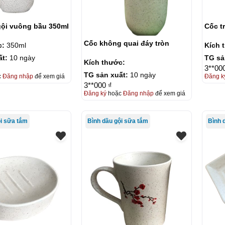
gội vuông bầu 350ml
Cốc tr
Cốc không quai đáy tròn
c:
350ml
Kích 
ất:
10 ngày
TG sả
Kích thước:
3**00
TG sản xuất:
10 ngày
c
Đăng nhập
để xem giá
Đăng k
3**000 ₫
Đăng ký
hoặc
Đăng nhập
để xem giá
ội sữa tắm
Bình dầu gội sữa tắm
Bình 