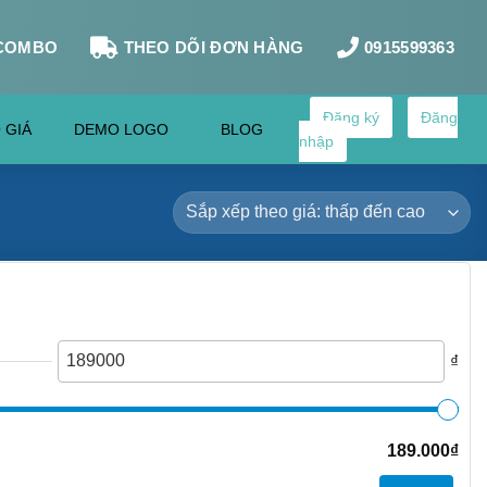
COMBO
THEO DÕI ĐƠN HÀNG
0915599363
Đăng ký
Đăng
 GIÁ
DEMO LOGO
BLOG
nhập
₫
189.000
₫