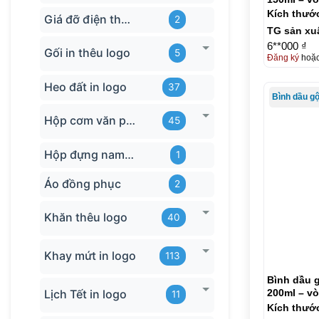
Kích thướ
Giá đỡ điện thoại
2
TG sản xu
6**000 ₫
Gối in thêu logo
5
Đăng ký
hoặ
Heo đất in logo
37
Bình dầu g
Hộp cơm văn phòng
45
Hộp đựng name card
1
Áo đồng phục
2
Khăn thêu logo
40
Khay mứt in logo
113
Bình dầu g
Lịch Tết in logo
200ml – vò
11
Kích thướ