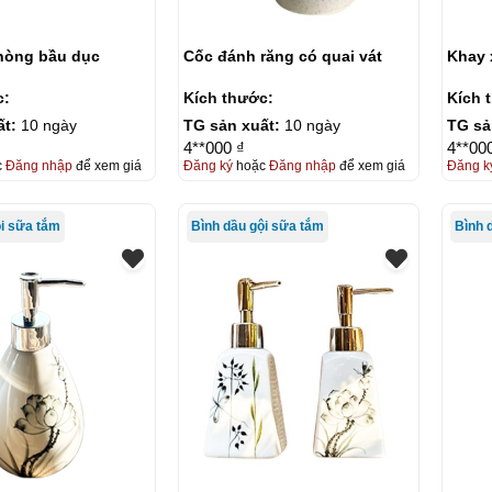
hòng bầu dục
Cốc đánh răng có quai vát
Khay 
c:
Kích thước:
Kích 
ất:
10 ngày
TG sản xuất:
10 ngày
TG sả
4**000 ₫
4**00
c
Đăng nhập
để xem giá
Đăng ký
hoặc
Đăng nhập
để xem giá
Đăng k
ội sữa tắm
Bình dầu gội sữa tắm
Bình 