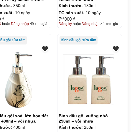
thước:
350ml
Kích thước:
180ml
n xuất:
10 ngày
TG sản xuất:
10 ngày
0 ₫
7**000 ₫
ý
hoặc
Đăng nhập
để xem giá
Đăng ký
hoặc
Đăng nhập
để xem giá
dầu gội sữa tắm
Bình dầu gội sữa tắm
ầu gội xoài lớn họa tiết
Bình dầu gội vuông nhỏ
y 400ml – vòi nhựa
250ml – vòi nhựa
thước:
400ml
Kích thước:
250ml