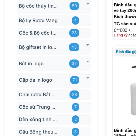
Bình dầu g
Bộ cốc thủy tinh hãng
59
vẽ tay 200
Kích thướ
Bộ Ly Rượu Vang
4
TG sản xu
6**000 ₫
Cốc & Bộ cốc thủy tinh TQ
23
Đăng ký
hoặ
Bộ giftset In logo
43
Bình dầu g
Bút in logo
37
Cặp da in logo
71
Chai rượu Bát Tràng
28
Cốc sứ Trung Quốc
7
Đèn xông tinh dầu
2
Bình dầu 
Gấu Bông theu-logo
3
150ml – vò