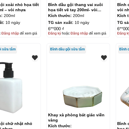
ội xoài nhỏ họa tiết
Bình dầu gội thang vai xuôi
Bình 
ml – vòi nhựa
họa tiết vẽ tay 200ml- vòi
vòi n
nhựa
c:
200ml
Kích thước:
200ml
Kích 
ất:
10 ngày
TG sản xuất:
10 ngày
TG sả
6**000 ₫
6**00
c
Đăng nhập
để xem giá
Đăng ký
hoặc
Đăng nhập
để xem giá
Đăng k
ội sữa tắm
Bình dầu gội sữa tắm
Bình 
Khay xà phòng bát giác viền
vàng
gội chữ nhật nhỏ
Bình 
Kích thước:
i nhựa
họa ti