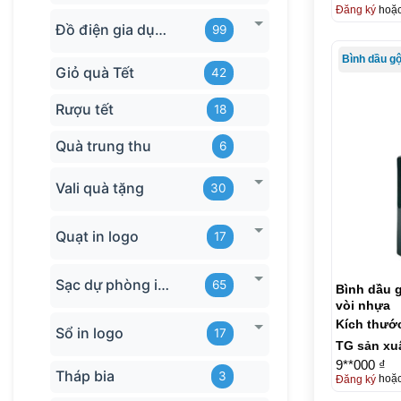
Đăng ký
hoặ
Đồ điện gia dụng in logo
99
Bình dầu g
Giỏ quà Tết
42
Rượu tết
18
Quà trung thu
6
Vali quà tặng
30
Quạt in logo
17
Sạc dự phòng in logo
65
Bình dầu g
vòi nhựa
Kích thướ
Sổ in logo
17
TG sản xu
9**000 ₫
Tháp bia
3
Đăng ký
hoặ