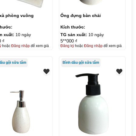
xà phòng vuông
Ống đựng bàn chải
thước:
Kích thước:
n xuất:
10 ngày
TG sản xuất:
10 ngày
0 ₫
5**000 ₫
ý
hoặc
Đăng nhập
để xem giá
Đăng ký
hoặc
Đăng nhập
để xem giá
dầu gội sữa tắm
Bình dầu gội sữa tắm