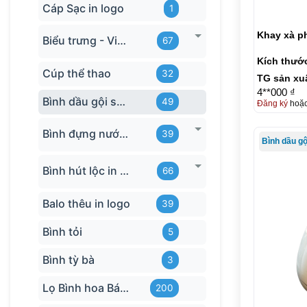
Cáp Sạc in logo
1
Khay xà p
Biểu trưng - Vinh danh in logo
67
Kích thướ
Cúp thể thao
32
TG sản xu
4**000 ₫
Bình dầu gội sữa tắm
49
Đăng ký
hoặ
Bình đựng nước in logo
39
Bình dầu g
Bình hút lộc in logo
66
Balo thêu in logo
39
Bình tỏi
5
Bình tỳ bà
3
Lọ Bình hoa Bát Tràng in logo
200