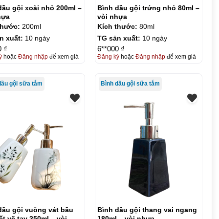
dầu gội xoài nhỏ 200ml –
Bình dầu gội trứng nhỏ 80ml –
hựa
vòi nhựa
thước:
200ml
Kích thước:
80ml
n xuất:
10 ngày
TG sản xuất:
10 ngày
0 ₫
6**000 ₫
ý
hoặc
Đăng nhập
để xem giá
Đăng ký
hoặc
Đăng nhập
để xem giá
dầu gội sữa tắm
Bình dầu gội sữa tắm
dầu gội vuông vát bầu
Bình dầu gội thang vai ngang
ết vẽ tay 350ml – vòi
180ml – vòi nhựa