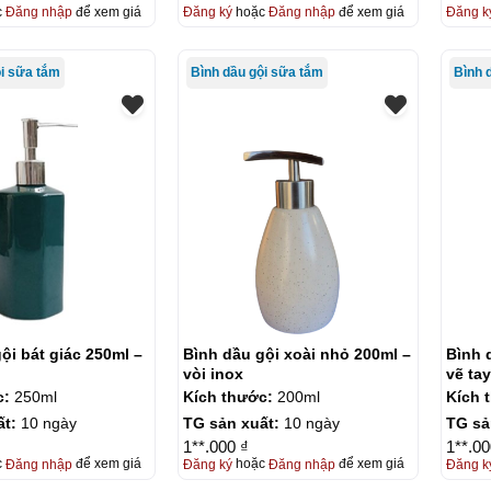
c
Đăng nhập
để xem giá
Đăng ký
hoặc
Đăng nhập
để xem giá
Đăng k
ội sữa tắm
Bình dầu gội sữa tắm
Bình 
ội bát giác 250ml –
Bình dầu gội xoài nhỏ 200ml –
Bình 
vòi inox
vẽ tay
c:
250ml
Kích thước:
200ml
Kích 
ất:
10 ngày
TG sản xuất:
10 ngày
TG sả
1**.000 ₫
1**.00
c
Đăng nhập
để xem giá
Đăng ký
hoặc
Đăng nhập
để xem giá
Đăng k