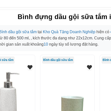
Bình đựng dầu gội sữa tắm i
Bình dầu gội sữa tắm
tại
Kho Quà Tặng Doanh Nghiệp
hiện có
 từ
80
đến
500 ml
, , kích thước đa dạng như
22x12cm
. Cung cấ
hời gian sản xuất khoảng
10
ngày tùy số lượng đặt hàng.
ội sữa tắm
Bình dầu gội sữa tắm
Bình 