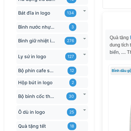
Bát đĩa in logo
134
Bình nước nhựa TQ
3
Quà tặng
Bình giữ nhiệt in logo
276
dung tích
biến, ...
. T
Ly sứ in logo
127
Bộ phin cafe sứ Bát Tràng
12
Bình dầu g
Hộp bút in logo
2
Bộ bình cốc thủy tinh
30
Ô dù in logo
25
Quà tặng tết
18