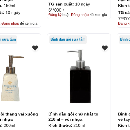
TG sản xuất:
10 ngày
nhựa
c:
150ml
Kích 
6**000 ₫
ất:
10 ngày
TG sả
Đăng ký
hoặc
Đăng nhập
để xem giá
7**00
c
Đăng nhập
để xem giá
Đăng k
ội sữa tắm
Bình dầu gội sữa tắm
Bình 
ội thang vai xuông
Bình dầu gội chữ nhật to
Bình d
i nhựa
210ml – vòi nhựa
vẽ ta
c:
200ml
Kích thước:
210ml
Kích 