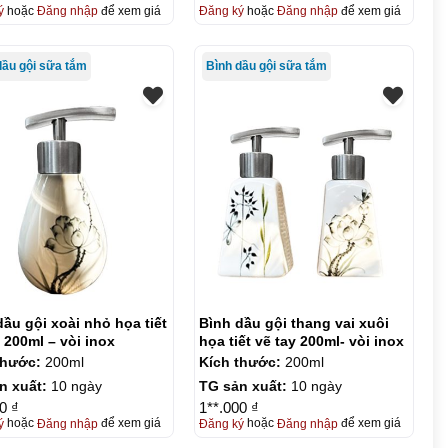
ý
hoặc
Đăng nhập
để xem giá
Đăng ký
hoặc
Đăng nhập
để xem giá
dầu gội sữa tắm
Bình dầu gội sữa tắm
dầu gội xoài nhỏ họa tiết
Bình dầu gội thang vai xuôi
 200ml – vòi inox
họa tiết vẽ tay 200ml- vòi inox
thước:
200ml
Kích thước:
200ml
n xuất:
10 ngày
TG sản xuất:
10 ngày
0 ₫
1**.000 ₫
ý
hoặc
Đăng nhập
để xem giá
Đăng ký
hoặc
Đăng nhập
để xem giá