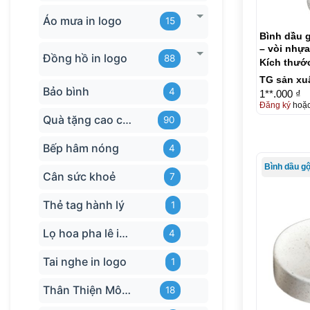
Áo mưa in logo
15
Bình dầu 
– vòi nhựa
Đồng hồ in logo
88
Kích thướ
TG sản xu
Bảo bình
4
1**.000 ₫
Đăng ký
hoặ
Quà tặng cao cấp
90
Bếp hâm nóng
4
Bình dầu g
Cân sức khoẻ
7
Thẻ tag hành lý
1
Lọ hoa pha lê in logo
4
Tai nghe in logo
1
Thân Thiện Môi trường
18