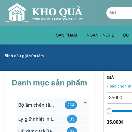
Skip
Tìm
to
kiếm:
content
SẢN PHẨM
NGÀNH NGHỀ
ĐỐI
Bình dầu gội sữa tắm
GIÁ
Danh mục sản phẩm
Hoặc chọn mứ
Bộ ấm chén (ấm trà) in logo
264
Ly giữ nhiệt in logo
35
35.000
₫
Hũ đựng trà Bát Tràng
42