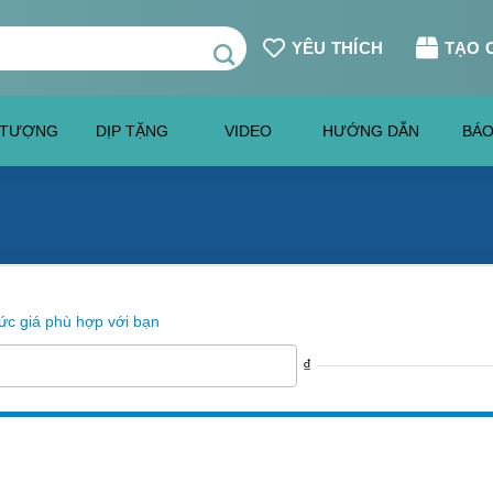
YÊU THÍCH
TẠO 
 TƯỢNG
DỊP TẶNG
VIDEO
HƯỚNG DẪN
BÁO
c giá phù hợp với bạn
₫