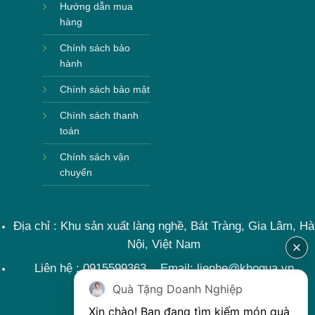
Hướng dẫn mua
hàng
Chính sách bảo
hành
Chính sách bảo mật
Chính sách thanh
toán
Chính sách vận
chuyển
Địa chỉ : Khu sản xuất làng nghề, Bát Tràng, Gia Lâm, Hà
Nội, Việt Nam
Liên hệ : 0915599363 Email: lienhe@khoqua.vn
Quà Tặng Doanh Nghiệp
Xin chào! Bạn đang tìm kiếm món quà 