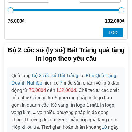
76.000
₫
132.000
₫
LỌC
Bộ 2 cốc sứ (ly sứ) Bát Tràng quà tặng
in logo theo yêu cầu
Quà tặng
Bộ 2 cốc sứ Bát Tràng
tại
Kho Quà Tặng
Doanh Nghiệp
hiện có
7
mẫu sản phẩm với giá dao
động từ
76,000đ
đến
132,000đ
. Chế tác từ các chất
liệu như
Gốm
hỗ trợ
5
phương pháp in logo bao
gồm
In quanh cốc, Kẻ vàng+in logo 1 mặt, In logo
vàng kim, ...
và nhiều phương pháp in đa dạng
khác. Thường đi kèm với
1
mẫu hộp quà tặng gồm
Hộp xi lót lụa
. Thời gian hoàn thiện khoảng
10
ngày