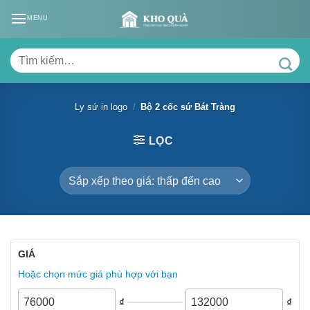
Skip
MENU
to
content
Tìm
kiếm:
Ly sứ in logo
/
Bộ 2 cốc sứ Bát Tràng
LỌC
GIÁ
Hoặc chọn mức giá phù hợp với bạn
₫
₫