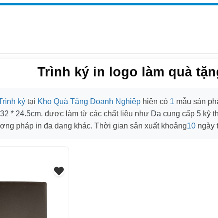
Trình ký in logo làm quà tặ
Trình ký
tại
Kho Quà Tặng Doanh Nghiệp
hiện có
1
mẫu sản phẩ
32 * 24.5cm
. được làm từ các chất liệu như
Da
cung cấp
5
kỹ t
ơng pháp in đa dạng khác. Thời gian sản xuất khoảng
10
ngày t