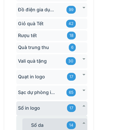
Đồ điện gia dụng in logo
99
Giỏ quà Tết
42
Rượu tết
18
Quà trung thu
6
Vali quà tặng
30
Quạt in logo
17
Sạc dự phòng in logo
65
Sổ in logo
17
Sổ da
14