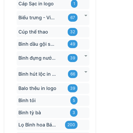
Cáp Sạc in logo
1
Biểu trưng - Vinh danh in logo
67
Cúp thể thao
32
Bình dầu gội sữa tắm
49
Bình đựng nước in logo
39
Bình hút lộc in logo
66
Balo thêu in logo
39
Bình tỏi
5
Bình tỳ bà
3
Lọ Bình hoa Bát Tràng in logo
200