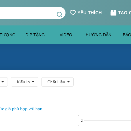
YÊU THÍCH
TẠO 
 TƯỢNG
DỊP TẶNG
VIDEO
HƯỚNG DẪN
BÁO
Kiểu In
Chất Liệu
c giá phù hợp với bạn
₫