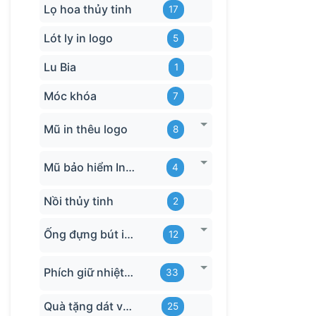
Lọ hoa thủy tinh
17
Lót ly in logo
5
Lu Bia
1
Móc khóa
7
Mũ in thêu logo
8
Mũ bảo hiểm In logo
4
Nồi thủy tinh
2
Ống đựng bút in logo
12
Phích giữ nhiệt quà tặng
33
Quà tặng dát vàng
25