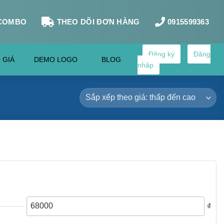
COMBO
THEO DÕI ĐƠN HÀNG
0915599363
Đăng ký
Đăng
 GIÁ
DEMO LOGO
BLOG
nhập
₫