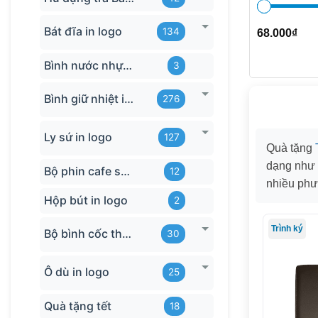
Bát đĩa in logo
134
68.000
₫
Bình nước nhựa TQ
3
Bình giữ nhiệt in logo
276
Ly sứ in logo
127
Quà tặng
dạng như
Bộ phin cafe sứ Bát Tràng
12
nhiều phư
Hộp bút in logo
2
Trình ký
Bộ bình cốc thủy tinh
30
Ô dù in logo
25
Quà tặng tết
18