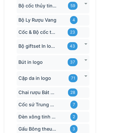
Bộ cốc thủy tinh hãng
59
Bộ Ly Rượu Vang
4
Cốc & Bộ cốc thủy tinh TQ
23
Bộ giftset In logo
43
Bút in logo
37
Cặp da in logo
71
Chai rượu Bát Tràng
28
Cốc sứ Trung Quốc
7
Đèn xông tinh dầu
2
Gấu Bông theu-logo
3