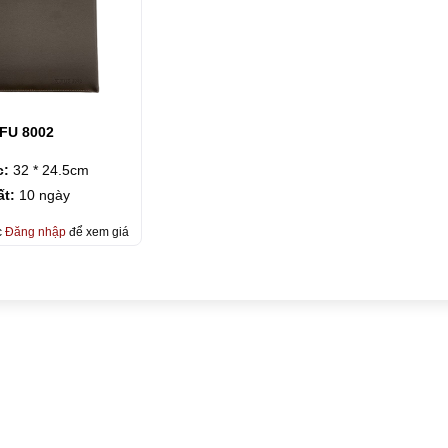
IFU 8002
c:
32 * 24.5cm
ất:
10 ngày
c
Đăng nhập
để xem giá