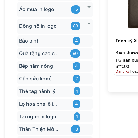
Áo mưa in logo
15
Đồng hồ in logo
88
Bảo bình
Trình ký X
4
Kích thướ
Quà tặng cao cấp
90
TG sản xu
Bếp hâm nóng
4
6**000 ₫
Đăng ký
hoặ
Cân sức khoẻ
7
Thẻ tag hành lý
1
Lọ hoa pha lê in logo
4
Tai nghe in logo
1
Thân Thiện Môi trường
18