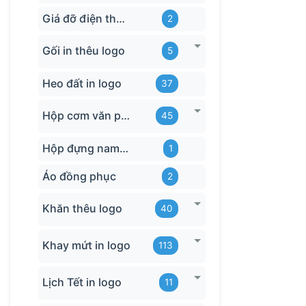
Giá đỡ điện thoại
2
Gối in thêu logo
5
Heo đất in logo
37
Hộp cơm văn phòng
45
Hộp đựng name card
1
Áo đồng phục
2
Khăn thêu logo
40
Khay mứt in logo
113
Lịch Tết in logo
11