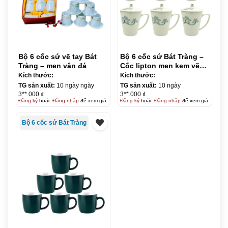
Bộ 6 cốc sứ vẽ tay Bát
Bộ 6 cốc sứ Bát Tràng –
Tràng – men vân đá
Cốc lipton men kem vẽ
sen xanh – Có nắp
Kích thước:
Kích thước:
TG sản xuất:
10 ngày ngày
TG sản xuất:
10 ngày
3**.000 ₫
3**.000 ₫
Đăng ký
hoặc
Đăng nhập
để xem giá
Đăng ký
hoặc
Đăng nhập
để xem giá
Bộ 6 cốc sứ Bát Tràng