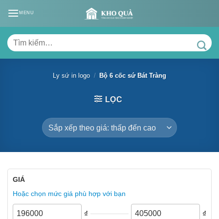
Skip
MENU
to
content
Tìm
kiếm:
Ly sứ in logo
/
Bộ 6 cốc sứ Bát Tràng
LỌC
GIÁ
Hoặc chọn mức giá phù hợp với bạn
₫
₫