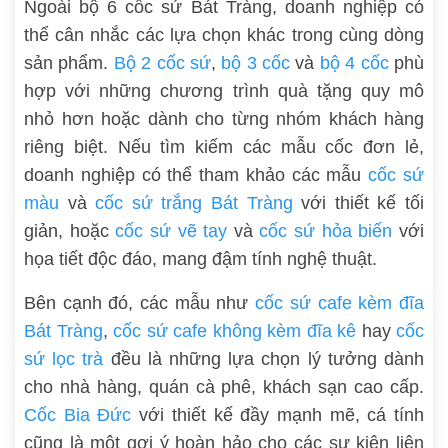
Ngoài bộ 6 cốc sứ Bát Tràng, doanh nghiệp có
thể cân nhắc các lựa chọn khác trong cùng dòng
sản phẩm.
Bộ 2 cốc sứ
,
bộ 3 cốc
và
bộ 4 cốc
phù
hợp với những chương trình quà tặng quy mô
nhỏ hơn hoặc dành cho từng nhóm khách hàng
riêng biệt. Nếu tìm kiếm các mẫu cốc đơn lẻ,
doanh nghiệp có thể tham khảo các mẫu
cốc sứ
màu
và
cốc sứ trắng Bát Tràng
với thiết kế tối
giản, hoặc
cốc sứ vẽ tay
và
cốc sứ hỏa biến
với
họa tiết độc đáo, mang đậm tính nghệ thuật.
Bên cạnh đó, các mẫu như
cốc sứ cafe kèm đĩa
Bát Tràng
,
cốc sứ cafe không kèm đĩa kê
hay
cốc
sứ lọc trà
đều là những lựa chọn lý tưởng dành
cho nhà hàng, quán cà phê, khách sạn cao cấp.
Cốc Bia Đức
với thiết kế đầy mạnh mẽ, cá tính
cũng là một gợi ý hoàn hảo cho các sự kiện liên