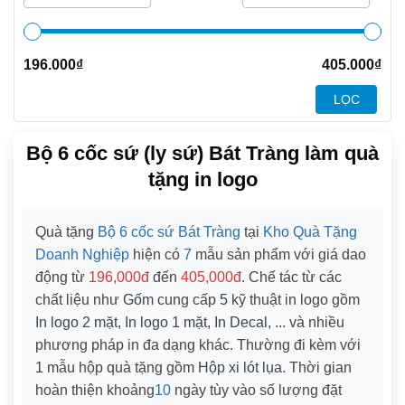
196.000
₫
405.000
₫
LỌC
Bộ 6 cốc sứ (ly sứ) Bát Tràng làm quà
tặng in logo
Quà tặng
Bộ 6 cốc sứ Bát Tràng
tại
Kho Quà Tặng
Doanh Nghiệp
hiện có
7
mẫu sản phẩm với giá dao
động từ
196,000đ
đến
405,000đ
. Chế tác từ các
chất liệu như
Gốm
cung cấp
5
kỹ thuật in logo gồm
In logo 2 mặt, In logo 1 mặt, In Decal, ...
và nhiều
phương pháp in đa dạng khác. Thường đi kèm với
1
mẫu hộp quà tặng gồm
Hộp xi lót lụa
. Thời gian
hoàn thiện khoảng
10
ngày tùy vào số lượng đặt