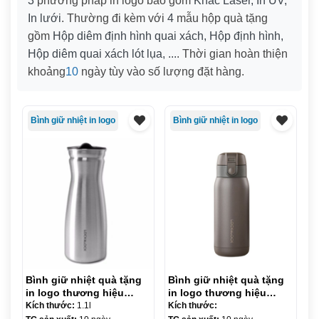
3
phương pháp in logo bao gồm
Khắc Laser, In UV,
In lưới
. Thường đi kèm với
4
mẫu hộp quà tặng
gồm
Hộp diêm định hình quai xách, Hộp định hình,
Hộp diêm quai xách lót lụa, ...
. Thời gian hoàn thiện
khoảng
10
ngày tùy vào số lượng đặt hàng.
Bình giữ nhiệt in logo
Bình giữ nhiệt in logo
Bình giữ nhiệt quà tặng
Bình giữ nhiệt quà tặng
in logo thương hiệu
in logo thương hiệu
Lock&Lock quai xách
Lock&Lock nút bấm
Kích thước:
1.1l
Kích thước:
1.1L KQ-BGN01
370ml KQ-BGN-02