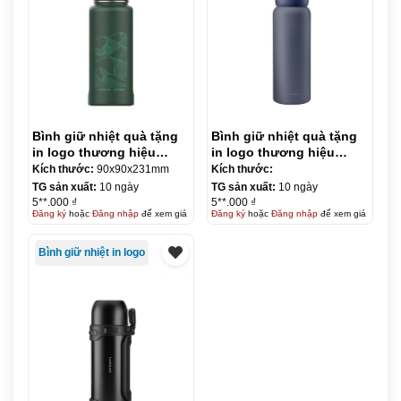
Bình giữ nhiệt quà tặng
Bình giữ nhiệt quà tặng
in logo thương hiệu
in logo thương hiệu
LocknLock Riga Tumbler
LocknLock Jumbo
Kích thước:
90x90x231mm
Kích thước:
897ml KQ-BGN45
Tumbler 900ml KQ-BGN41
TG sản xuất:
10 ngày
TG sản xuất:
10 ngày
5**.000 ₫
5**.000 ₫
Đăng ký
hoặc
Đăng nhập
để xem giá
Đăng ký
hoặc
Đăng nhập
để xem giá
Bình giữ nhiệt in logo