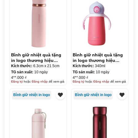
Bình giữ nhiệt quà tặng
Bình giữ nhiệt quà tặng
in logo thương hiệu
in logo thương hiệu
LocknLock Feather Light
LocknLock Buddy Kids
Kích thước:
6.3cm x 21.5cm
Kích thước:
340ml
Ring Vacuum Tumbler
340ml KQ-BGN35
TG sản xuất:
10 ngày
TG sản xuất:
10 ngày
450ml KQ-BGN34
4**.000 ₫
4**.000 ₫
Đăng ký
hoặc
Đăng nhập
để xem giá
Đăng ký
hoặc
Đăng nhập
để xem giá
Bình giữ nhiệt in logo
Bình giữ nhiệt in logo