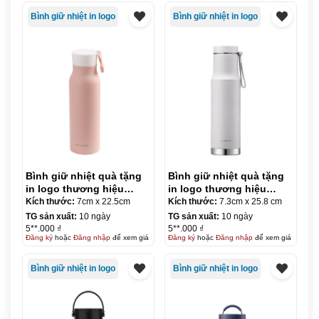
Bình giữ nhiệt in logo
Bình giữ nhiệt in logo
Bình giữ nhiệt quà tặng
Bình giữ nhiệt quà tặng
in logo thương hiệu
in logo thương hiệu
LocknLock NAME
LocknLock Metro Edge
Kích thước:
7cm x 22.5cm
Kích thước:
7.3cm x 25.8 cm
TUMBLER 500ml KQ-
Tumbler 620ml KQ-BGN44
TG sản xuất:
10 ngày
TG sản xuất:
10 ngày
BGN43
5**.000 ₫
5**.000 ₫
Đăng ký
hoặc
Đăng nhập
để xem giá
Đăng ký
hoặc
Đăng nhập
để xem giá
Bình giữ nhiệt in logo
Bình giữ nhiệt in logo