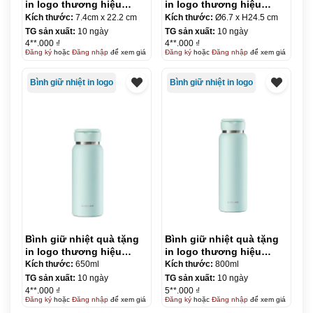
in logo thương hiệu
in logo thương hiệu
LocknLock Metro Double
LocknLock Metal Mortar
Kích thước:
7.4cm x 22.2 cm
Kích thước:
Ø6.7 x H24.5 cm
470ml KQ-BGN38
tumbler 700ml KQ-BGN39
TG sản xuất:
10 ngày
TG sản xuất:
10 ngày
4**.000 ₫
4**.000 ₫
Đăng ký
hoặc
Đăng nhập
để xem giá
Đăng ký
hoặc
Đăng nhập
để xem giá
Bình giữ nhiệt in logo
Bình giữ nhiệt in logo
Bình giữ nhiệt quà tặng
Bình giữ nhiệt quà tặng
in logo thương hiệu
in logo thương hiệu
LocknLock Sling Ring
LocknLock Sling Ring
Kích thước:
650ml
Kích thước:
800ml
Tumbler 650ml KQ-BGN40
Tumbler 800ml KQ-BGN42
TG sản xuất:
10 ngày
TG sản xuất:
10 ngày
4**.000 ₫
5**.000 ₫
Đăng ký
hoặc
Đăng nhập
để xem giá
Đăng ký
hoặc
Đăng nhập
để xem giá