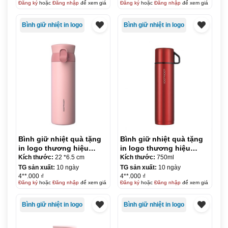
Đăng ký
hoặc
Đăng nhập
để xem giá
Đăng ký
hoặc
Đăng nhập
để xem giá
Bình giữ nhiệt in logo
Bình giữ nhiệt in logo
Bình giữ nhiệt quà tặng
Bình giữ nhiệt quà tặng
in logo thương hiệu
in logo thương hiệu
LocknLock Wannabe One
LocknLock MOCHA
Kích thước:
22 *6.5 cm
Kích thước:
750ml
Touch 450ml KQ-BGN32
tumbler 750ml KQ-BGN33
TG sản xuất:
10 ngày
TG sản xuất:
10 ngày
4**.000 ₫
4**.000 ₫
Đăng ký
hoặc
Đăng nhập
để xem giá
Đăng ký
hoặc
Đăng nhập
để xem giá
Bình giữ nhiệt in logo
Bình giữ nhiệt in logo