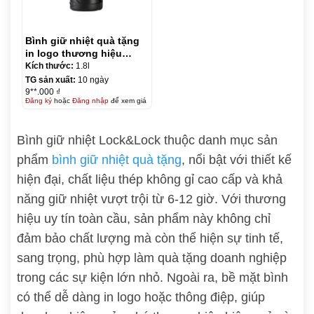
Bình giữ nhiệt quà tặng
in logo thương hiệu
LocknLock Easy Take
Kích thước:
1.8l
Hot Tank 1.8L KQ-BGN46
TG sản xuất:
10 ngày
9**.000 ₫
Đăng ký
hoặc
Đăng nhập
để xem giá
Bình giữ nhiệt Lock&Lock thuộc danh mục sản
phẩm
bình giữ nhiệt quà tặng
, nổi bật với thiết kế
hiện đại, chất liệu thép không gỉ cao cấp và khả
năng giữ nhiệt vượt trội từ 6-12 giờ. Với thương
hiệu uy tín toàn cầu, sản phẩm này không chỉ
đảm bảo chất lượng mà còn thể hiện sự tinh tế,
sang trọng, phù hợp làm quà tặng doanh nghiệp
trong các sự kiện lớn nhỏ. Ngoài ra, bề mặt bình
có thể dễ dàng in logo hoặc thông điệp, giúp