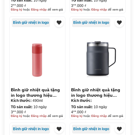
TG sản xuất:
10 ngày
TG sản xuất:
10 ngày
2**.000 ₫
3**.000 ₫
Đăng ký
hoặc
Đăng nhập
để xem giá
Đăng ký
hoặc
Đăng nhập
để xem giá
Bình giữ nhiệt in logo
Bình giữ nhiệt in logo
Bình giữ nhiệt quà tặng
Bình giữ nhiệt quà tặng
in logo thương hiệu
in logo thương hiệu
LocknLock Hidden Moon
LocknLock Metro Mug
Kích thước:
490ml
Kích thước:
490ml KQ-BGN05
475ml KQ-BGN09
TG sản xuất:
10 ngày
TG sản xuất:
10 ngày
3**.000 ₫
4**.000 ₫
Đăng ký
hoặc
Đăng nhập
để xem giá
Đăng ký
hoặc
Đăng nhập
để xem giá
Bình giữ nhiệt in logo
Bình giữ nhiệt in logo