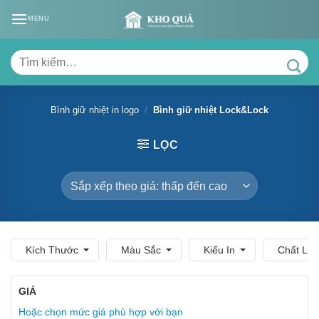
Skip
MENU
to
content
Tìm
kiếm:
Bình giữ nhiệt in logo
/
Bình giữ nhiệt Lock&Lock
LỌC
Kích Thước
Màu Sắc
Kiểu In
Chất Liệ
GIÁ
Hoặc chọn mức giá phù hợp với bạn