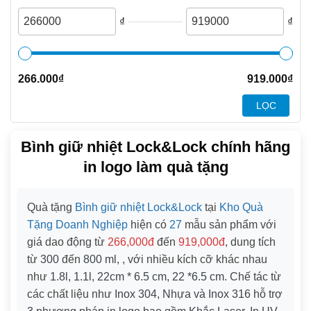
₫
₫
266.000
₫
919.000
₫
LỌC
Bình giữ nhiệt Lock&Lock chính hãng
in logo làm quà tặng
Quà tặng
Bình giữ nhiệt Lock&Lock
tại
Kho Quà
Tặng Doanh Nghiệp
hiện có
27
mẫu sản phẩm với
giá dao động từ
266,000đ
đến
919,000đ
, dung tích
từ
300
đến
800 ml
, , với nhiều kích cỡ khác nhau
như
1.8l
,
1.1l
,
22cm * 6.5 cm
,
22 *6.5 cm
. Chế tác từ
các chất liệu như
Inox 304, Nhựa và Inox 316
hỗ trợ