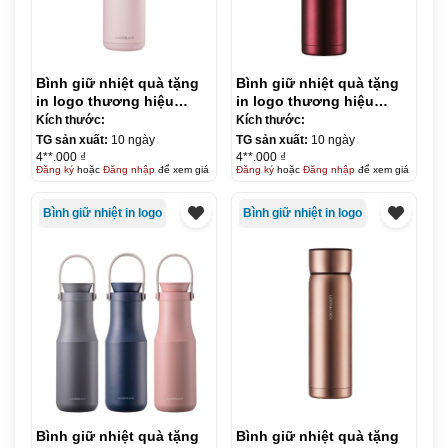
Bình giữ nhiệt quà tặng
Bình giữ nhiệt quà tặng
in logo thương hiệu
in logo thương hiệu
LocknLock Belt Bottle
LocknLock Metal Mortar
Kích thước:
Kích thước:
490ml KQ-BGN36
tumbler 700ml KQ-BGN37
TG sản xuất:
10 ngày
TG sản xuất:
10 ngày
4**.000 ₫
4**.000 ₫
Đăng ký
hoặc
Đăng nhập
để xem giá
Đăng ký
hoặc
Đăng nhập
để xem giá
Bình giữ nhiệt in logo
Bình giữ nhiệt in logo
Bình giữ nhiệt quà tặng
Bình giữ nhiệt quà tặng