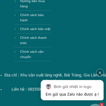
Hướng dẫn mua
hàng
Chính sách bảo
hành
Chính sách bảo mật
Chính sách thanh
toán
Chính sách vận
chuyển
Địa chỉ : Khu sản xuất làng nghề, Bát Tràng, Gia Lâm, Hà
Nội, Việt Nam
Bình giữ nhiệt in logo
Liên hệ : 0915599363 Email: lienhe@khoqua.vn
1