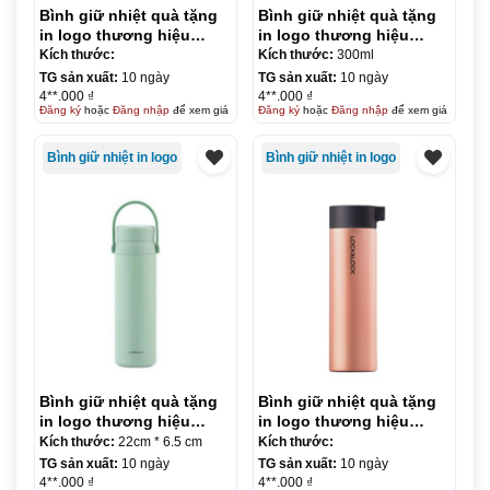
Bình giữ nhiệt quà tặng
Bình giữ nhiệt quà tặng
in logo thương hiệu
in logo thương hiệu
LocknLock Flat Table
LocknLock Diamond
Kích thước:
Kích thước:
300ml
Mug 730ml KQ-BGN06
300ml KQ-BGN07
TG sản xuất:
10 ngày
TG sản xuất:
10 ngày
4**.000 ₫
4**.000 ₫
Đăng ký
hoặc
Đăng nhập
để xem giá
Đăng ký
hoặc
Đăng nhập
để xem giá
Bình giữ nhiệt in logo
Bình giữ nhiệt in logo
Bình giữ nhiệt quà tặng
Bình giữ nhiệt quà tặng
in logo thương hiệu
in logo thương hiệu
LocknLock 450ml KQ-
LocknLock Knob tumbler
Kích thước:
22cm * 6.5 cm
Kích thước:
BGN10
400ml KQ-BGN31
TG sản xuất:
10 ngày
TG sản xuất:
10 ngày
4**.000 ₫
4**.000 ₫