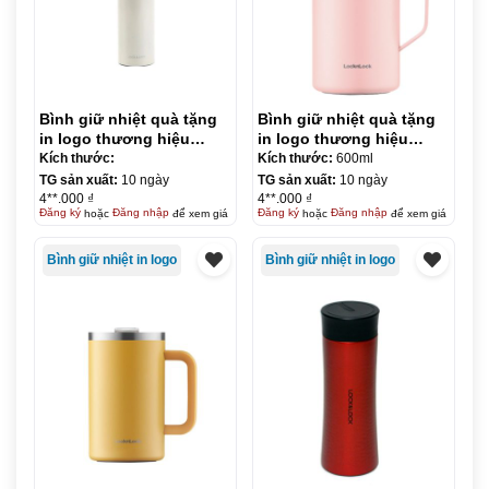
Bình giữ nhiệt quà tặng
Bình giữ nhiệt quà tặng
in logo thương hiệu
in logo thương hiệu
LocknLock Colorful
LocknLock Metro Table
Kích thước:
Kích thước:
600ml
Tumbler (FUNCOLOR)
Mug 600ml KQ-BGN04
TG sản xuất:
10 ngày
TG sản xuất:
10 ngày
390ml KQ-BGN03
4**.000 ₫
4**.000 ₫
Đăng ký
hoặc
Đăng nhập
để xem giá
Đăng ký
hoặc
Đăng nhập
để xem giá
Bình giữ nhiệt in logo
Bình giữ nhiệt in logo