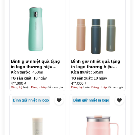
Bình giữ nhiệt quà tặng
Bình giữ nhiệt quà tặng
in logo thương hiệu
in logo thương hiệu
LocknLock Macaron I.d
LocknLock Maman Cup
Kích thước:
450ml
Kích thước:
505ml
Tumbler 450ml KQ-BGN08
Vacuum Bottle 505ml KQ-
TG sản xuất:
10 ngày
TG sản xuất:
10 ngày
BGN11
4**.000 ₫
4**.000 ₫
Đăng ký
hoặc
Đăng nhập
để xem giá
Đăng ký
hoặc
Đăng nhập
để xem giá
Bình giữ nhiệt in logo
Bình giữ nhiệt in logo