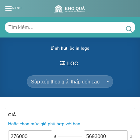
Skip
MENU
to
content
Tìm
kiếm:
Bình hút lộc in logo
LỌC
GIÁ
Hoặc chọn mức giá phù hợp với bạn
₫
₫