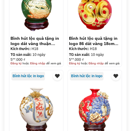
Bình hút lộc quà tặng in
Bình hút lộc quà tặng in
logo dát vàng thuận
logo 86 dát vàng 18cm
buồm xuôi gió 18cm KQ-
KQ-BHL12
Kích thước:
H18
Kích thước:
H18
BHL11
TG sản xuất:
10 ngày
TG sản xuất:
10 ngày
5**.000 ₫
5**.000 ₫
Đăng ký
hoặc
Đăng nhập
để xem giá
Đăng ký
hoặc
Đăng nhập
để xem giá
Bình hút lộc in logo
Bình hút lộc in logo