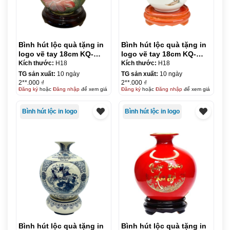
Bình hút lộc quà tặng in
Bình hút lộc quà tặng in
logo vẽ tay 18cm KQ-
logo vẽ tay 18cm KQ-
BHL01
BHL02
Kích thước:
H18
Kích thước:
H18
TG sản xuất:
10 ngày
TG sản xuất:
10 ngày
2**.000 ₫
2**.000 ₫
Đăng ký
hoặc
Đăng nhập
để xem giá
Đăng ký
hoặc
Đăng nhập
để xem giá
Bình hút lộc in logo
Bình hút lộc in logo
Bình hút lộc quà tặng in
Bình hút lộc quà tặng in