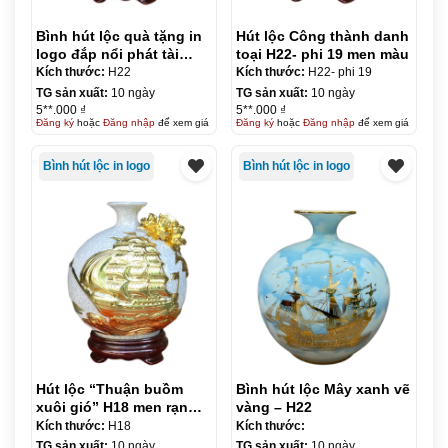
Bình hút lộc quà tặng in
Hút lộc Công thành danh
logo đắp nổi phát tài
toại H22- phi 19 men màu
phát lộc 22cm KQ-BHL19
Kích thước:
H22
Kích thước:
H22- phi 19
TG sản xuất:
10 ngày
TG sản xuất:
10 ngày
5**.000 ₫
5**.000 ₫
Đăng ký
hoặc
Đăng nhập
để xem giá
Đăng ký
hoặc
Đăng nhập
để xem giá
Bình hút lộc in logo
Bình hút lộc in logo
Hút lộc “Thuận buồm
Bình hút lộc Mây xanh vẽ
xuôi gió” H18 men rạn
vàng – H22
dát vàng
Kích thước:
H18
Kích thước:
TG sản xuất:
10 ngày
TG sản xuất:
10 ngày