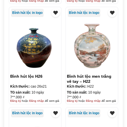
Đăng ký
hoặc
Đăng nhập
để xem giá
Đăng ký
hoặc
Đăng nhập
để xem giá
Bình hút lộc in logo
Bình hút lộc in logo
Bình hút lộc H26
Bình hút lộc men trắng
vẽ tay – H22
Kích thước:
cao 26x21
Kích thước:
H22
TG sản xuất:
10 ngày
TG sản xuất:
10 ngày
7**.000 ₫
7**.000 ₫
Đăng ký
hoặc
Đăng nhập
để xem giá
Đăng ký
hoặc
Đăng nhập
để xem giá
Bình hút lộc in logo
Bình hút lộc in logo