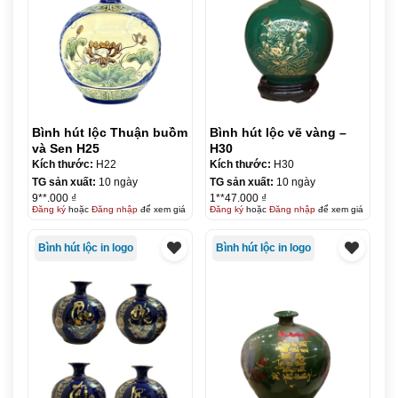
Bình hút lộc Thuận buồm
Bình hút lộc vẽ vàng –
và Sen H25
H30
Kích thước:
H22
Kích thước:
H30
TG sản xuất:
10 ngày
TG sản xuất:
10 ngày
9**.000 ₫
1**47.000 ₫
Đăng ký
hoặc
Đăng nhập
để xem giá
Đăng ký
hoặc
Đăng nhập
để xem giá
Bình hút lộc in logo
Bình hút lộc in logo