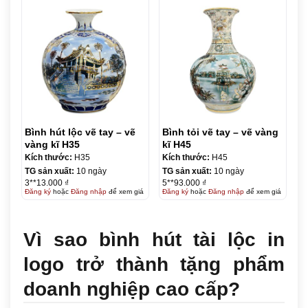
Bình hút lộc vẽ tay – vẽ
Bình tỏi vẽ tay – vẽ vàng
vàng kĩ H35
kĩ H45
Kích thước:
H35
Kích thước:
H45
TG sản xuất:
10 ngày
TG sản xuất:
10 ngày
3**13.000 ₫
5**93.000 ₫
Đăng ký
hoặc
Đăng nhập
để xem giá
Đăng ký
hoặc
Đăng nhập
để xem giá
Vì sao bình hút tài lộc in
logo trở thành tặng phẩm
doanh nghiệp cao cấp?