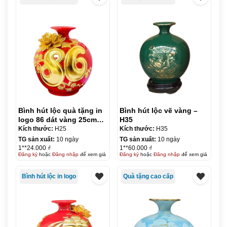
Bình hút lộc quà tặng in
Bình hút lộc vẽ vàng –
logo 86 dát vàng 25cm
H35
KQ-BHL15
Kích thước:
H25
Kích thước:
H35
TG sản xuất:
10 ngày
TG sản xuất:
10 ngày
1**24.000 ₫
1**60.000 ₫
Đăng ký
hoặc
Đăng nhập
để xem giá
Đăng ký
hoặc
Đăng nhập
để xem giá
Bình hút lộc in logo
Quà tặng cao cấp