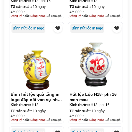
KQ-BHL17
Kích thước:
H18- phi 16
Kích thước:
H18
TG sản xuất:
10 ngày
TG sản xuất:
10 ngày
4**.000 ₫
4**.000 ₫
Đăng ký
hoặc
Đăng nhập
để xem giá
Đăng ký
hoặc
Đăng nhập
để xem giá
Bình hút lộc in logo
Bình hút lộc in logo
Bình hút lộc quà tặng in
Hút lộc Lộc H18- phi 16
logo đắp nổi vạn sự như
men màu
ý 18cm KQ-BHL18
Kích thước:
H18
Kích thước:
H18- phi 16
TG sản xuất:
10 ngày
TG sản xuất:
10 ngày
4**.000 ₫
4**.000 ₫
Đăng ký
hoặc
Đăng nhập
để xem giá
Đăng ký
hoặc
Đăng nhập
để xem giá