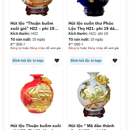
Hút lộc “Thuận buồm
Hút lộc cuốn thư Phúc
xuôi gió” H22 – phi 19
Lộc Thọ H21- phi 19 dát
men rạn dát vàng
vàng
Kích thước:
H22
Kích thước:
H21- phi 19
TG sản xuất:
10 ngày
TG sản xuất:
10 ngày
8**.000 ₫
8**.000 ₫
Đăng ký
hoặc
Đăng nhập
để xem giá
Đăng ký
hoặc
Đăng nhập
để xem giá
Bình hút lộc in logo
Bình hút lộc in logo
Hút lộc Thuận buồm xuôi
Hút lộc “ Mã đáo thành