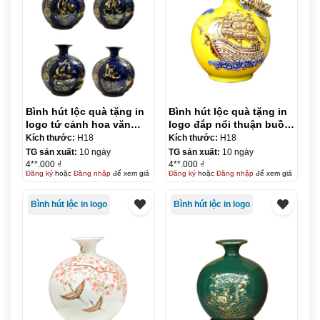
Bình hút lộc quà tặng in
Bình hút lộc quà tặng in
logo tứ cảnh hoa văn
logo đắp nổi thuận buồm
vàng kim 18cm KQ-
xuôi gió 18cm KQ-BHL16
Kích thước:
H18
Kích thước:
H18
BHL06
TG sản xuất:
10 ngày
TG sản xuất:
10 ngày
4**.000 ₫
4**.000 ₫
Đăng ký
hoặc
Đăng nhập
để xem giá
Đăng ký
hoặc
Đăng nhập
để xem giá
Bình hút lộc in logo
Bình hút lộc in logo