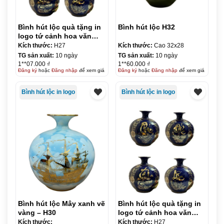
Bình hút lộc quà tặng in
Bình hút lộc H32
logo tứ cảnh hoa văn
vàng kim 27cm KQ-
Kích thước:
H27
Kích thước:
Cao 32x28
BHL09
TG sản xuất:
10 ngày
TG sản xuất:
10 ngày
1**07.000 ₫
1**60.000 ₫
Đăng ký
hoặc
Đăng nhập
để xem giá
Đăng ký
hoặc
Đăng nhập
để xem giá
Bình hút lộc in logo
Bình hút lộc in logo
Bình hút lộc Mây xanh vẽ
Bình hút lộc quà tặng in
vàng – H30
logo tứ cảnh hoa văn
vàng kim 30cm KQ-
Kích thước:
Kích thước:
H27