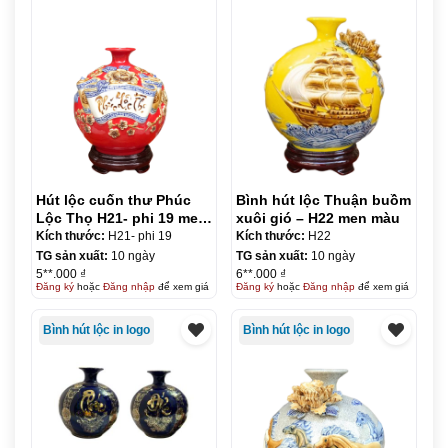
Hút lộc cuốn thư Phúc
Bình hút lộc Thuận buồm
Lộc Thọ H21- phi 19 men
xuôi gió – H22 men màu
màu
Kích thước:
H21- phi 19
Kích thước:
H22
TG sản xuất:
10 ngày
TG sản xuất:
10 ngày
5**.000 ₫
6**.000 ₫
Đăng ký
hoặc
Đăng nhập
để xem giá
Đăng ký
hoặc
Đăng nhập
để xem giá
Bình hút lộc in logo
Bình hút lộc in logo