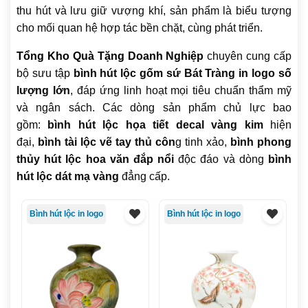
thu hút và lưu giữ vượng khí, sản phẩm là biểu tượng
cho mối quan hệ hợp tác bền chặt, cùng phát triển.
Tổng Kho Quà Tặng Doanh Nghiệp
chuyên cung cấp
bộ sưu tập
bình hút lộc gốm sứ Bát Tràng in logo số
lượng lớn
, đáp ứng linh hoạt mọi tiêu chuẩn thẩm mỹ
và ngân sách. Các dòng sản phẩm chủ lực bao
gồm:
bình hút lộc họa tiết decal vàng kim
hiện
đại,
bình tài lộc vẽ tay thủ côn
g tinh xảo,
bình phong
thủy hút lộc hoa văn đắp nổi
độc đáo và dòng
bình
hút lộc dát mạ vàng
đẳng cấp.
Bình hút lộc in logo
Bình hút lộc in logo