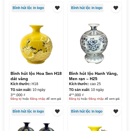
Bình hút lộc in logo
Bình hút lộc in logo
Bình hút lộc Hoa Sen H18
Bình hút lộc Hanh Vàng,
dát vàng
Men rạn – H25
Kích thước:
H18
Kích thước:
cao 25
TG sản xuất:
10 ngày
TG sản xuất:
10 ngày
3**.000 ₫
4**.000 ₫
Đăng ký
hoặc
Đăng nhập
để xem giá
Đăng ký
hoặc
Đăng nhập
để xem giá
Bình hút lộc in logo
Bình hút lộc in logo