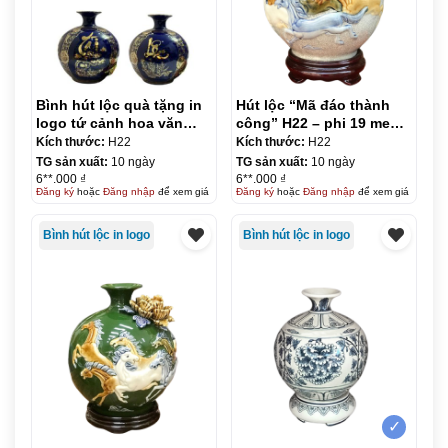
Bình hút lộc quà tặng in
Hút lộc “Mã đáo thành
logo tứ cảnh hoa văn
công” H22 – phi 19 men
vàng kim 22cm KQ-
rạn
Kích thước:
H22
Kích thước:
H22
BHL07
TG sản xuất:
10 ngày
TG sản xuất:
10 ngày
6**.000 ₫
6**.000 ₫
Đăng ký
hoặc
Đăng nhập
để xem giá
Đăng ký
hoặc
Đăng nhập
để xem giá
Bình hút lộc in logo
Bình hút lộc in logo
✓