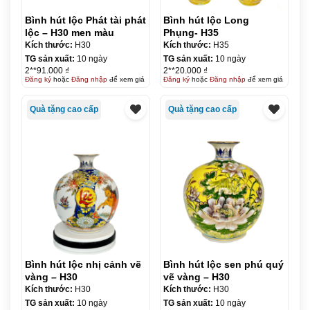
Bình hút lộc Phát tài phát
Bình hút lộc Long
lộc – H30 men màu
Phụng- H35
Kích thước:
H30
Kích thước:
H35
TG sản xuất:
10 ngày
TG sản xuất:
10 ngày
2**91.000 ₫
2**20.000 ₫
Đăng ký
hoặc
Đăng nhập
để xem giá
Đăng ký
hoặc
Đăng nhập
để xem giá
Quà tặng cao cấp
Quà tặng cao cấp
Bình hút lộc nhị cảnh vẽ
Bình hút lộc sen phú quý
vàng – H30
vẽ vàng – H30
Kích thước:
H30
Kích thước:
H30
TG sản xuất:
10 ngày
TG sản xuất:
10 ngày