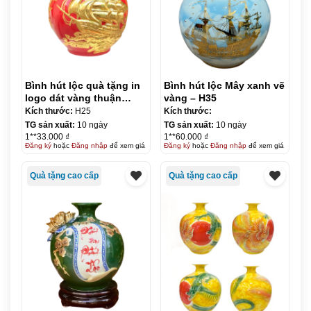
Bình hút lộc quà tặng in
Bình hút lộc Mây xanh vẽ
logo dát vàng thuận
vàng – H35
buồm xuôi gió 25cm KQ-
Kích thước:
H25
Kích thước:
BHL14
TG sản xuất:
10 ngày
TG sản xuất:
10 ngày
1**33.000 ₫
1**60.000 ₫
Đăng ký
hoặc
Đăng nhập
để xem giá
Đăng ký
hoặc
Đăng nhập
để xem giá
Quà tặng cao cấp
Quà tặng cao cấp