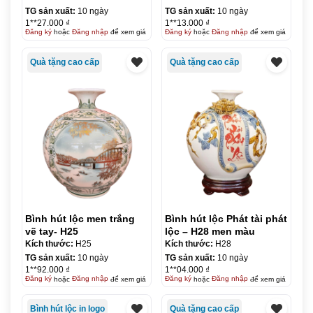
BHL10
TG sản xuất:
10 ngày
TG sản xuất:
10 ngày
1**27.000 ₫
1**13.000 ₫
Đăng ký
hoặc
Đăng nhập
để xem giá
Đăng ký
hoặc
Đăng nhập
để xem giá
Quà tặng cao cấp
Quà tặng cao cấp
Bình hút lộc men trắng
Bình hút lộc Phát tài phát
vẽ tay- H25
lộc – H28 men màu
Kích thước:
H25
Kích thước:
H28
TG sản xuất:
10 ngày
TG sản xuất:
10 ngày
1**92.000 ₫
1**04.000 ₫
Đăng ký
hoặc
Đăng nhập
để xem giá
Đăng ký
hoặc
Đăng nhập
để xem giá
Bình hút lộc in logo
Quà tặng cao cấp