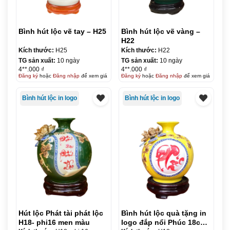
Bình hút lộc vẽ tay – H25
Bình hút lộc vẽ vàng –
H22
Kích thước:
H25
Kích thước:
H22
TG sản xuất:
10 ngày
TG sản xuất:
10 ngày
4**.000 ₫
4**.000 ₫
Đăng ký
hoặc
Đăng nhập
để xem giá
Đăng ký
hoặc
Đăng nhập
để xem giá
Bình hút lộc in logo
Bình hút lộc in logo
Hút lộc Phát tài phát lộc
Bình hút lộc quà tặng in
H18- phi16 men màu
logo đắp nổi Phúc 18cm