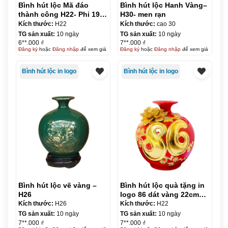
Bình hút lộc Mã đáo
Bình hút lộc Hanh Vàng–
thành công H22- Phi 19
H30- men rạn
men màu
Kích thước:
H22
Kích thước:
cao 30
TG sản xuất:
10 ngày
TG sản xuất:
10 ngày
6**.000 ₫
7**.000 ₫
Đăng ký
hoặc
Đăng nhập
để xem giá
Đăng ký
hoặc
Đăng nhập
để xem giá
Bình hút lộc in logo
Bình hút lộc in logo
Bình hút lộc vẽ vàng –
Bình hút lộc quà tặng in
H26
logo 86 dát vàng 22cm
KQ-BHL13
Kích thước:
H26
Kích thước:
H22
TG sản xuất:
10 ngày
TG sản xuất:
10 ngày
7**.000 ₫
7**.000 ₫