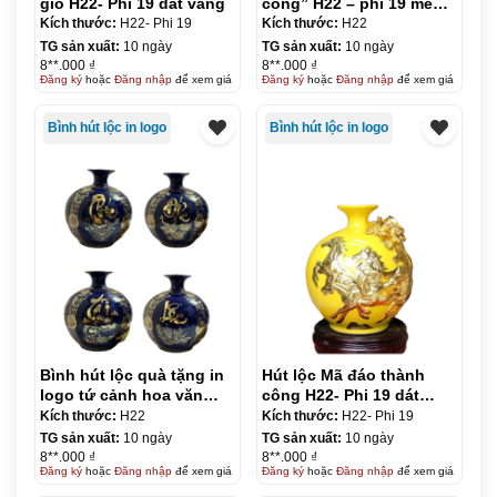
gió H22- Phi 19 dát vàng
công” H22 – phi 19 men
rạn dát vàng
Kích thước:
H22- Phi 19
Kích thước:
H22
TG sản xuất:
10 ngày
TG sản xuất:
10 ngày
8**.000 ₫
8**.000 ₫
Đăng ký
hoặc
Đăng nhập
để xem giá
Đăng ký
hoặc
Đăng nhập
để xem giá
Bình hút lộc in logo
Bình hút lộc in logo
Bình hút lộc quà tặng in
Hút lộc Mã đáo thành
logo tứ cảnh hoa văn
công H22- Phi 19 dát
vàng kim 24cm KQ-
vàng
Kích thước:
H22
Kích thước:
H22- Phi 19
BHL08
TG sản xuất:
10 ngày
TG sản xuất:
10 ngày
8**.000 ₫
8**.000 ₫
Đăng ký
hoặc
Đăng nhập
để xem giá
Đăng ký
hoặc
Đăng nhập
để xem giá