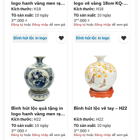
logo hanh vàng men rạn
logo vẽ vàng 18cm KQ-
18cm KQ-BHL03
BHL04
Kích thước:
H18
Kích thước:
H18
TG sản xuất:
10 ngày
TG sản xuất:
10 ngày
3**.000 ₫
3**.000 ₫
Đăng ký
hoặc
Đăng nhập
để xem giá
Đăng ký
hoặc
Đăng nhập
để xem giá
Bình hút lộc in logo
Bình hút lộc in logo
Bình hút lộc quà tặng in
Bình hút lộc vẽ tay – H22
logo hanh vàng men rạn
22cm KQ-BHL05
Kích thước:
H22
Kích thước:
H22
TG sản xuất:
10 ngày
TG sản xuất:
10 ngày
3**.000 ₫
3**.000 ₫
Đăng ký
hoặc
Đăng nhập
để xem giá
Đăng ký
hoặc
Đăng nhập
để xem giá