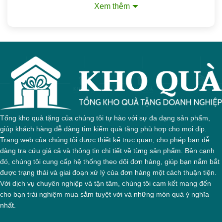
Xem thêm
vinh không gian làm việc hoặc phòng khách
của người nhận.
Dễ dàng in logo và thông điệp tri ân:
Bề mặt
bình là không gian lý tưởng để in logo, slogan
hoặc thông điệp tri ân của doanh nghiệp. Điều
này giúp tạo dấu ấn thương hiệu mạnh mẽ và
lâu dài trong tâm trí người nhận.
Thể hiện đẳng cấp doanh nghiệp:
Lựa chọn
Tổng kho quà tặng của chúng tôi tự hào với sự đa dạng sản phẩm,
một vật phẩm phong thủy cao cấp làm quà
giúp khách hàng dễ dàng tìm kiếm quà tặng phù hợp cho mọi dịp.
tặng thể hiện sự am hiểu văn hóa và tầm nhìn
Trang web của chúng tôi được thiết kế trực quan, cho phép bạn dễ
của doanh nghiệp. Món quà là lời khẳng định
dàng tra cứu giá cả và thông tin chi tiết về từng sản phẩm. Bên cạnh
về đẳng cấp, sự trân trọng đặc biệt nhằm củng
đó, chúng tôi cung cấp hệ thống theo dõi đơn hàng, giúp bạn nắm bắt
cố mối quan hệ chiến lược với các đối tác,
được trạng thái và giai đoạn xử lý của đơn hàng một cách thuận tiện.
khách hàng VIP.
Với dịch vụ chuyên nghiệp và tận tâm, chúng tôi cam kết mang đến
cho bạn trải nghiệm mua sắm tuyệt vời và những món quà ý nghĩa
Các mẫu bình hút lộc in
nhất.