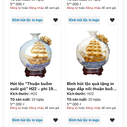
5**.000 ₫
5**.000 ₫
Đăng ký
hoặc
Đăng nhập
để xem giá
Đăng ký
hoặc
Đăng nhập
để xem giá
Bình hút lộc in logo
Bình hút lộc in logo
Hút lộc “Thuận buồm
Bình hút lộc quà tặng in
xuôi gió” H22 – phi 19
logo đắp nổi thuận buồm
men rạn
xuôi gió 22cm KQ-BHL20
Kích thước:
H22
Kích thước:
H22
TG sản xuất:
10 ngày
TG sản xuất:
10 ngày
5**.000 ₫
5**.000 ₫
Đăng ký
hoặc
Đăng nhập
để xem giá
Đăng ký
hoặc
Đăng nhập
để xem giá
Bình hút lộc in logo
Bình hút lộc in logo