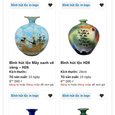
Bình hút lộc in logo
Bình hút lộc in logo
Bình hút lộc Mây xanh vẽ
Bình hút lộc H28
vàng – H26
Kích thước:
Kích thước:
28cm
TG sản xuất:
10 ngày
TG sản xuất:
10 ngày
8**.000 ₫
8**.000 ₫
Đăng ký
hoặc
Đăng nhập
để xem giá
Đăng ký
hoặc
Đăng nhập
để xem giá
Bình hút lộc in logo
Bình hút lộc in logo