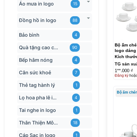
Áo mưa in logo
15
Đồng hồ in logo
88
Bảo bình
4
Bộ ấm chén
Quà tặng cao cấp
90
logo dáng
KQ-ACT05
Kích thướ
Bếp hâm nóng
4
TG sản xu
1**.000 ₫
Cân sức khoẻ
7
Đăng ký
hoặ
Thẻ tag hành lý
1
Lọ hoa pha lê in logo
4
Tai nghe in logo
1
Thân Thiện Môi trường
18
Cáp Sạc in logo
1