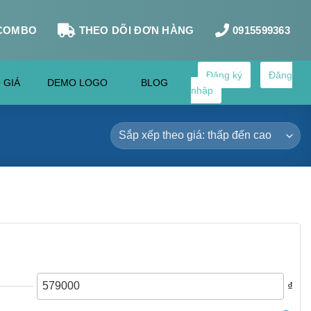
COMBO
THEO DÕI ĐƠN HÀNG
0915599363
Đăng ký
Đăng
 GIÁ
DEMO LOGO
BLOG
nhập
₫