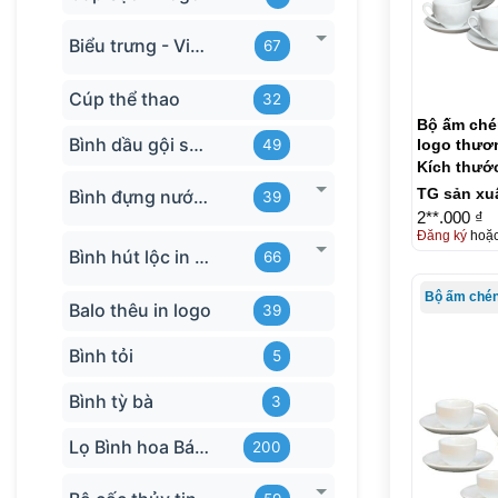
Biểu trưng - Vinh danh in logo
67
Cúp thể thao
32
Bộ ấm chén
Bình dầu gội sữa tắm
logo thươ
49
650ml KQ
Kích thướ
TG sản xu
Bình đựng nước in logo
39
2**.000 ₫
Đăng ký
hoặ
Bình hút lộc in logo
66
Balo thêu in logo
39
Bình tỏi
5
Bình tỳ bà
3
Lọ Bình hoa Bát Tràng in logo
200