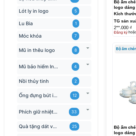
Bộ ấm chén
logo dáng 
Lót ly in logo
5
lượn 650m
Kích thướ
TG sản xu
Lu Bia
1
2**.000 ₫
Đăng ký
hoặ
Móc khóa
7
Mũ in thêu logo
8
Mũ bảo hiểm In logo
4
Nồi thủy tinh
2
Ống đựng bút in logo
12
Phích giữ nhiệt quà tặng
33
Quà tặng dát vàng
25
Bộ ấm chén
logo dáng 