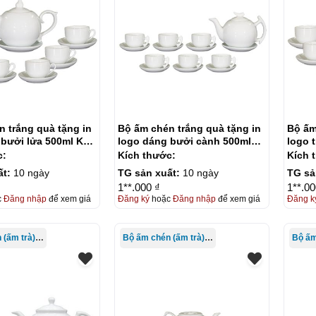
 trắng quà tặng in
Bộ ấm chén trắng quà tặng in
Bộ ấm
 bưởi lửa 500ml KQ-
logo dáng bưởi cành 500ml
logo 
KQ-ACT02
500ml
c:
Kích thước:
Kích 
ất:
10 ngày
TG sản xuất:
10 ngày
TG sả
1**.000 ₫
1**.00
c
Đăng nhập
để xem giá
Đăng ký
hoặc
Đăng nhập
để xem giá
Đăng k
Bộ ấm chén (ấm trà) in logo
Bộ ấm chén (ấm trà) in logo