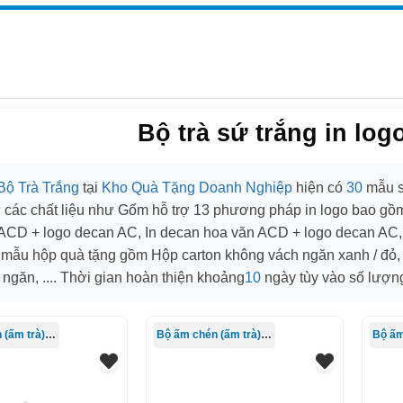
Bộ trà sứ trắng in log
Bộ Trà Trắng
tại
Kho Quà Tặng Doanh Nghiệp
hiện có
30
mẫu s
 các chất liệu như
Gốm
hỗ trợ
13
phương pháp in logo bao g
ACD + logo decan AC, In decan hoa văn ACD + logo decan AC, .
mẫu hộp quà tặng gồm
Hộp carton không vách ngăn xanh / đỏ,
ngăn, ...
. Thời gian hoàn thiện khoảng
10
ngày tùy vào số lượng
Bộ ấm chén (ấm trà) in logo
Bộ ấm chén (ấm trà) in logo