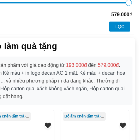
579.000
₫
LỌC
o làm quà tặng
ản phẩm với giá dao động từ
193,000đ
đến
579,000đ
.
ồm
Kẻ màu + in logo decan AC 1 mặt, Kẻ màu + decan hoa
..
và nhiều phương pháp in đa dạng khác. Thường đi
 Hộp carton quai xách không vách ngăn, Hộp carton quai
 đặt hàng.
Bộ ấm chén (ấm trà) in logo
Bộ ấm chén (ấm trà) in logo