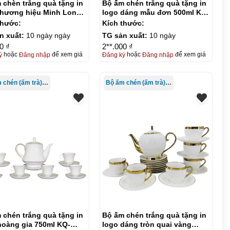
 chèn trắng quà tặng in
Bộ ấm chén trắng quà tặng in
thương hiệu Minh Long
logo dáng mẫu đơn 500ml KQ-
 KQ-ACT23
ACT24
thước:
Kích thước:
n xuất:
10 ngày ngày
TG sản xuất:
10 ngày
0 ₫
2**.000 ₫
ý
hoặc
Đăng nhập
để xem giá
Đăng ký
hoặc
Đăng nhập
để xem giá
Bộ ấm chén (ấm trà) in logo
Bộ ấm chén (ấm trà) in logo
 chén trắng quà tặng in
Bộ ấm chén trắng quà tặng in
hoàng gia 750ml KQ-
logo dáng tròn quai vàng