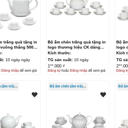
 trắng quà tặng in
Bộ ấm chén trắng quà tặng in
Bộ ấm
 vuông thẳng 500ml
logo thương hiệu CK dáng
logo 
lõm 500ml KQ-ACT06
ACT0
c:
Kích thước:
Kích 
ất:
10 ngày ngày
TG sản xuất:
10 ngày
TG sả
1**.000 ₫
2**.00
c
Đăng nhập
để xem giá
Đăng ký
hoặc
Đăng nhập
để xem giá
Đăng k
Bộ ấm chén (ấm trà) in logo
Bộ ấm chén (ấm trà) in logo