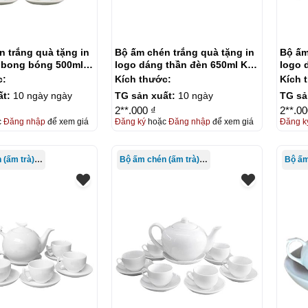
 trắng quà tặng in
Bộ ấm chén trắng quà tặng in
Bộ ấm
 bong bóng 500ml
logo dáng thần đèn 650ml KQ-
logo 
ACT14
ACT1
c:
Kích thước:
Kích 
ất:
10 ngày ngày
TG sản xuất:
10 ngày
TG sả
2**.000 ₫
2**.00
c
Đăng nhập
để xem giá
Đăng ký
hoặc
Đăng nhập
để xem giá
Đăng k
Bộ ấm chén (ấm trà) in logo
Bộ ấm chén (ấm trà) in logo