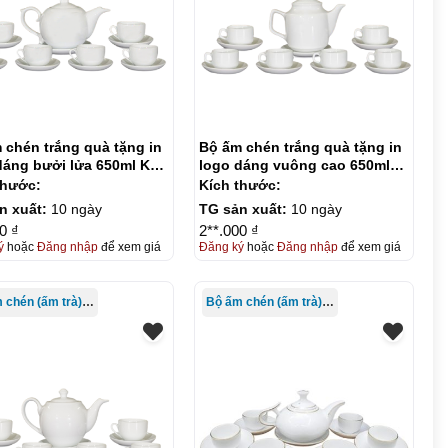
 chén trắng quà tặng in
Bộ ấm chén trắng quà tặng in
dáng bưởi lửa 650ml KQ-
logo dáng vuông cao 650ml
7
KQ-ACT08
thước:
Kích thước:
n xuất:
10 ngày
TG sản xuất:
10 ngày
0 ₫
2**.000 ₫
ý
hoặc
Đăng nhập
để xem giá
Đăng ký
hoặc
Đăng nhập
để xem giá
Bộ ấm chén (ấm trà) in logo
Bộ ấm chén (ấm trà) in logo