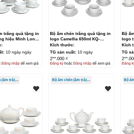
 trắng quà tặng in
Bộ ấm chén trắng quà tặng in
Bộ ấm
ng hiệu Minh Long
logo Camellia 650ml KQ-
logo 
-ACT09
ACT10
650ml
c:
Kích thước:
Kích 
ất:
10 ngày ngày
TG sản xuất:
10 ngày
TG sả
2**.000 ₫
2**.00
c
Đăng nhập
để xem giá
Đăng ký
hoặc
Đăng nhập
để xem giá
Đăng k
Bộ ấm chén (ấm trà) in logo
Bộ ấm chén (ấm trà) in logo