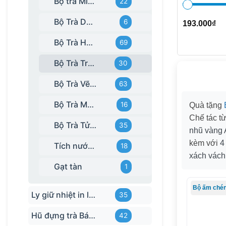
Bộ trà Minh Long
22
Bộ Trà Decan
6
193.000
₫
Bộ Trà Hỏa Biến
69
Bộ Trà Trắng
30
Bộ Trà Vẽ Tay
63
Bộ Trà Màu
16
Quà tặng
Chế tác từ
Bộ Trà Tử Sa
35
nhũ vàng 
kèm với
4
Tích nước Ấm chè
18
xách vách 
Gạt tàn
1
Ly giữ nhiệt in logo
35
Hũ đựng trà Bát Tràng
42