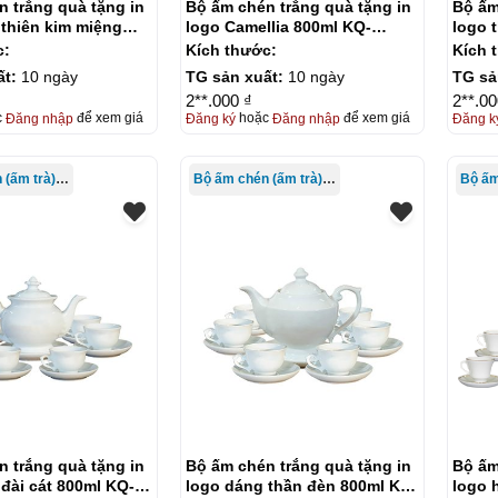
 trắng quà tặng in
Bộ ấm chén trắng quà tặng in
Bộ ấm
thiên kim miệng
logo Camellia 800ml KQ-
logo 
l KQ-ACT21
ACT22
800ml
c:
Kích thước:
Kích 
ất:
10 ngày
TG sản xuất:
10 ngày
TG sả
2**.000 ₫
2**.00
c
Đăng nhập
để xem giá
Đăng ký
hoặc
Đăng nhập
để xem giá
Đăng k
Bộ ấm chén (ấm trà) in logo
Bộ ấm chén (ấm trà) in logo
 trắng quà tặng in
Bộ ấm chén trắng quà tặng in
Bộ ấm
đài cát 800ml KQ-
logo dáng thần đèn 800ml KG-
logo 