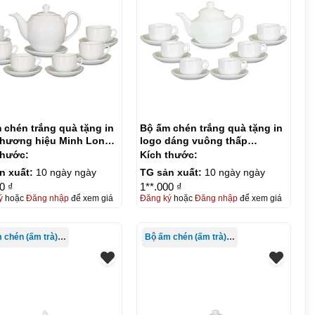
 chén trắng quà tặng in
Bộ ấm chén trắng quà tặng in
thương hiệu Minh Long
logo dáng vuông thấp
 KQ-ACT03
Hongkong 600ml KQ-ACT04
thước:
Kích thước:
n xuất:
10 ngày ngày
TG sản xuất:
10 ngày ngày
0 ₫
1**.000 ₫
ý
hoặc
Đăng nhập
để xem giá
Đăng ký
hoặc
Đăng nhập
để xem giá
Bộ ấm chén (ấm trà) in logo
Bộ ấm chén (ấm trà) in logo