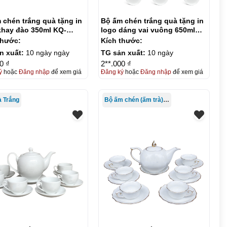
 chén trắng quà tặng in
Bộ ấm chén trắng quà tặng in
khay đào 350ml KQ-
logo dáng vai vuông 650ml
9
KG-ACT20
thước:
Kích thước:
n xuất:
10 ngày ngày
TG sản xuất:
10 ngày
0 ₫
2**.000 ₫
ý
hoặc
Đăng nhập
để xem giá
Đăng ký
hoặc
Đăng nhập
để xem giá
à Trắng
Bộ ấm chén (ấm trà) in logo