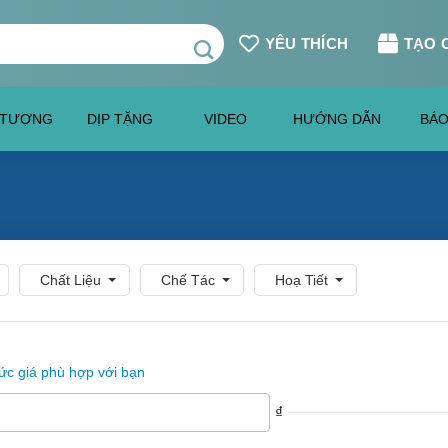
YÊU THÍCH
TẠO 
 TƯỢNG
DỊP TẶNG
VIDEO
HƯỚNG DẪN
BÁO
Chất Liệu
Chế Tác
Hoạ Tiết
c giá phù hợp với bạn
₫