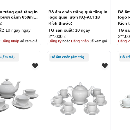
 trắng quà tặng in
Bộ ấm chén trắng quà tặng in
Bộ ấm
 bưởi cành 650ml
logo quai lượn KQ-ACT18
logo 
ACT1
c:
Kích thước:
Kích 
ất:
10 ngày ngày
TG sản xuất:
10 ngày
TG sả
2**.000 ₫
2**.00
c
Đăng nhập
để xem giá
Đăng ký
hoặc
Đăng nhập
để xem giá
Đăng k
Bộ ấm chén (ấm trà) in logo
Bộ ấm chén (ấm trà) in logo
Bộ Tr