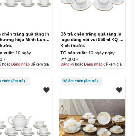
 chén trắng quà tặng in
Bộ trà chén trắng quà tặng in
thương hiệu Minh Long
logo dáng vòi voi 550ml KQ-
 KQ-ACT11
ACT12
thước:
Kích thước:
n xuất:
10 ngày
TG sản xuất:
10 ngày ngày
0 ₫
2**.000 ₫
ý
hoặc
Đăng nhập
để xem giá
Đăng ký
hoặc
Đăng nhập
để xem giá
Bộ ấm chén (ấm trà) in logo
Bộ ấm chén (ấm trà) in logo