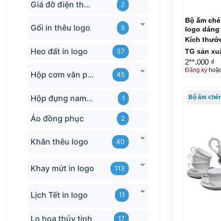
Giá đỡ điện thoại
2
Bộ ấm chén
Gối in thêu logo
5
logo dáng
KQ-ACT17
Kích thướ
Heo đất in logo
37
TG sản xu
2**.000 ₫
Đăng ký
hoặ
Hộp cơm văn phòng
45
Hộp đựng name card
1
Áo đồng phục
2
Khăn thêu logo
40
Khay mứt in logo
113
Lịch Tết in logo
11
Lọ hoa thủy tinh
17