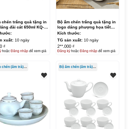
 chén trắng quà tặng in
Bộ ấm chén trắng quà tặng in
dáng đài cát 650ml KQ-
logo dáng phượng họa tiết
5
trúc vẻ vàng 500ml KQ-ACT16
thước:
Kích thước:
n xuất:
10 ngày
TG sản xuất:
10 ngày
0 ₫
2**.000 ₫
ý
hoặc
Đăng nhập
để xem giá
Đăng ký
hoặc
Đăng nhập
để xem giá
Bộ ấm chén (ấm trà) in logo
Bộ ấm chén (ấm trà) in logo