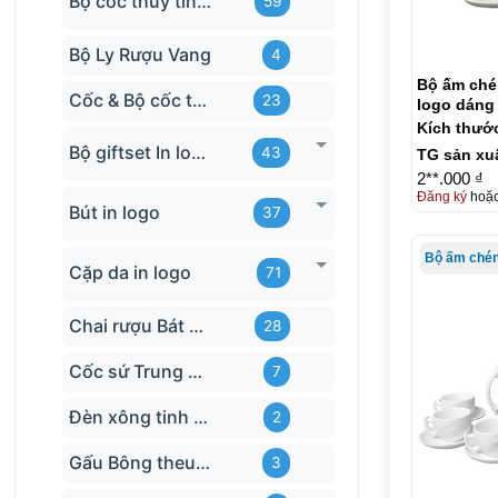
Bộ cốc thủy tinh hãng
59
Bộ Ly Rượu Vang
4
Bộ ấm chén
Cốc & Bộ cốc thủy tinh TQ
23
logo dáng
KQ-ACT13
Kích thướ
Bộ giftset In logo
43
TG sản xu
2**.000 ₫
Đăng ký
hoặ
Bút in logo
37
Cặp da in logo
71
Chai rượu Bát Tràng
28
Cốc sứ Trung Quốc
7
Đèn xông tinh dầu
2
Gấu Bông theu-logo
3