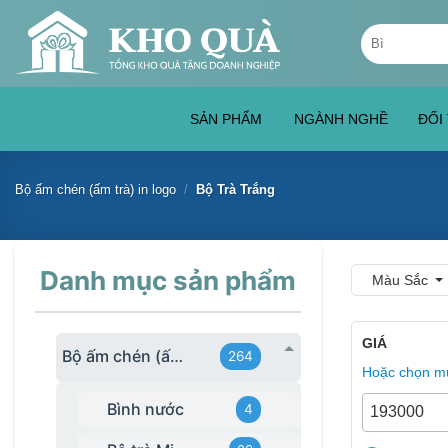
Skip
Tìm
to
kiếm:
content
SẢN PHẨM
NGÀNH NGHỀ
ĐỐI
Bộ ấm chén (ấm trà) in logo
/
Bộ Trà Trắng
Danh mục sản phẩm
Màu Sắc
GIÁ
Bộ ấm chén (ấm trà) in logo
264
Hoặc chọn mứ
Bình nước
4