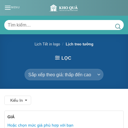
Skip
MENU
to
content
Tìm
kiếm:
Lịch Tết in logo
/
Lịch treo tường
LỌC
Kiểu In
GIÁ
Hoặc chọn mức giá phù hợp với bạn