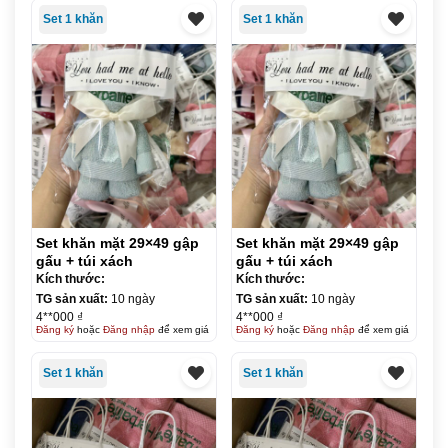
Set 1 khăn
Set 1 khăn
Set khăn mặt 29×49 gập
Set khăn mặt 29×49 gập
gấu + túi xách
gấu + túi xách
Kích thước:
Kích thước:
TG sản xuất:
10 ngày
TG sản xuất:
10 ngày
4**000 ₫
4**000 ₫
Đăng ký
hoặc
Đăng nhập
để xem giá
Đăng ký
hoặc
Đăng nhập
để xem giá
Set 1 khăn
Set 1 khăn