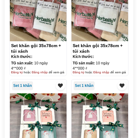
Set khăn gội 35x78cm +
Set khăn gội 35x78cm +
túi xách
túi xách
Kích thước:
Kích thước:
TG sản xuất:
10 ngày
TG sản xuất:
10 ngày
4**000 ₫
4**000 ₫
Đăng ký
hoặc
Đăng nhập
để xem giá
Đăng ký
hoặc
Đăng nhập
để xem giá
Set 1 khăn
Set 1 khăn