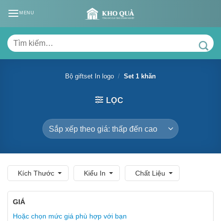
Skip
MENU
to
content
Tìm
kiếm:
Bộ giftset In logo
/
Set 1 khăn
LỌC
Kích Thước
Kiểu In
Chất Liệu
GIÁ
Hoặc chọn mức giá phù hợp với bạn