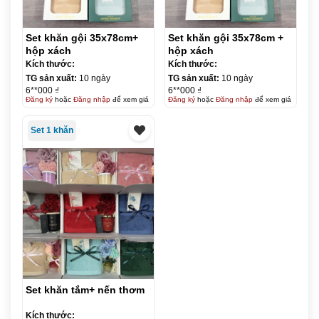
Set khăn gội 35x78cm+
Set khăn gội 35x78cm +
hộp xách
hộp xách
Kích thước:
Kích thước:
TG sản xuất:
10 ngày
TG sản xuất:
10 ngày
6**000 ₫
6**000 ₫
Đăng ký
hoặc
Đăng nhập
để xem giá
Đăng ký
hoặc
Đăng nhập
để xem giá
Set 1 khăn
Set khăn tắm+ nến thơm
Kích thước: