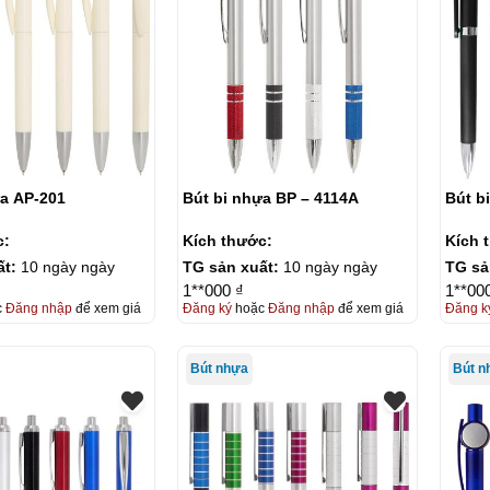
ựa AP-201
Bút bi nhựa BP – 4114A
Bút b
c:
Kích thước:
Kích 
ất:
10 ngày ngày
TG sản xuất:
10 ngày ngày
TG sả
1**000 ₫
1**00
c
Đăng nhập
để xem giá
Đăng ký
hoặc
Đăng nhập
để xem giá
Đăng k
Bút nhựa
Bút n