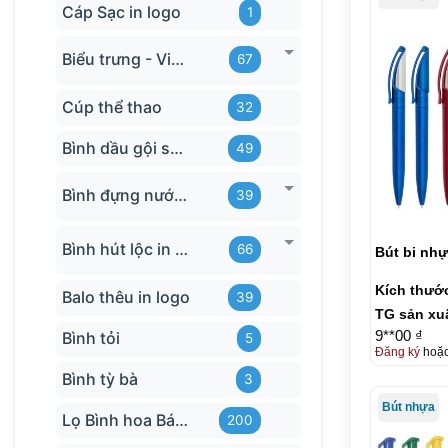
Cáp Sạc in logo
1
Biểu trưng - Vinh danh in logo
67
Cúp thể thao
32
Bình dầu gội sữa tắm
49
Bình đựng nước in logo
39
Bình hút lộc in logo
66
Bút bi nh
Kích thướ
Balo thêu in logo
39
TG sản xu
9**00 ₫
Bình tỏi
5
Đăng ký
hoặ
Bình tỳ bà
3
Bút nhựa
Lọ Bình hoa Bát Tràng in logo
200