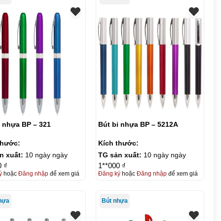
i nhựa BP – 321
Bút bi nhựa BP – 5212A
thước:
Kích thước:
n xuất:
10 ngày ngày
TG sản xuất:
10 ngày ngày
0 ₫
1**000 ₫
ý
hoặc
Đăng nhập
để xem giá
Đăng ký
hoặc
Đăng nhập
để xem giá
hựa
Bút nhựa