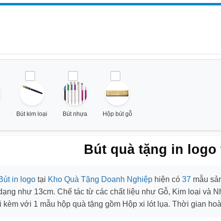
Bút kim loại
Bút nhựa
Hộp bút gỗ
Bút quà tặng in logo
Bút in logo
tại
Kho Quà Tặng Doanh Nghiệp
hiện có
37
mẫu sản
 dạng như
13cm
. Chế tác từ các chất liệu như
Gỗ, Kim loại và 
i kèm với
1
mẫu hộp quà tặng gồm
Hộp xi lót lụa
. Thời gian ho