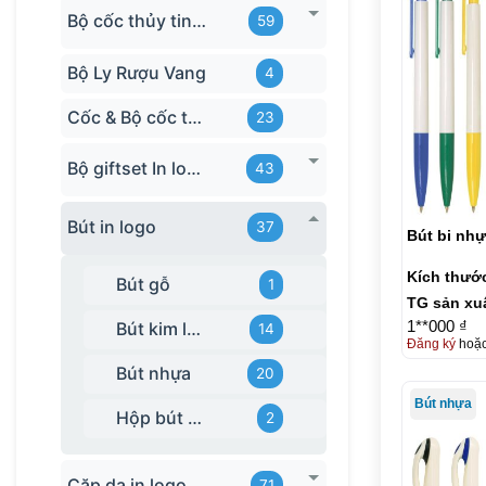
Bộ cốc thủy tinh hãng
59
Bộ Ly Rượu Vang
4
Cốc & Bộ cốc thủy tinh TQ
23
Bộ giftset In logo
43
Bút in logo
37
Bút bi nhự
Kích thướ
Bút gỗ
1
TG sản xu
1**000 ₫
Bút kim loại
14
Đăng ký
hoặ
Bút nhựa
20
Bút nhựa
Hộp bút gỗ
2
Cặp da in logo
71