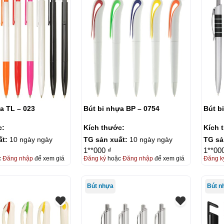
a TL – 023
Bút bi nhựa BP – 0754
Bút b
c:
Kích thước:
Kích 
ất:
10 ngày ngày
TG sản xuất:
10 ngày ngày
TG sả
1**000 ₫
1**00
c
Đăng nhập
để xem giá
Đăng ký
hoặc
Đăng nhập
để xem giá
Đăng k
Bút nhựa
Bút n