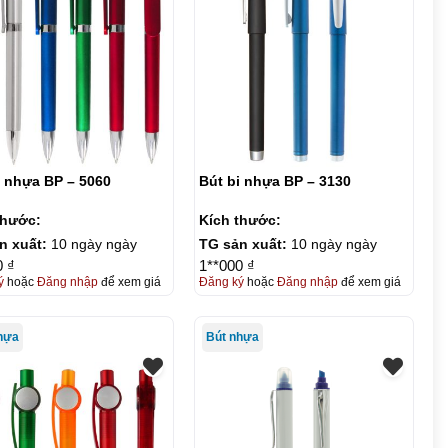
i nhựa BP – 5060
Bút bi nhựa BP – 3130
thước:
Kích thước:
n xuất:
10 ngày ngày
TG sản xuất:
10 ngày ngày
0 ₫
1**000 ₫
ý
hoặc
Đăng nhập
để xem giá
Đăng ký
hoặc
Đăng nhập
để xem giá
hựa
Bút nhựa