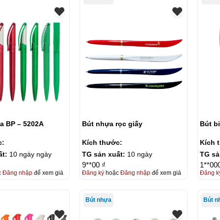
ựa BP – 5202A
Bút nhựa rọc giấy
Bút b
c:
Kích thước:
Kích 
ất:
10 ngày ngày
TG sản xuất:
10 ngày
TG sả
9**00 ₫
1**00
c
Đăng nhập
để xem giá
Đăng ký
hoặc
Đăng nhập
để xem giá
Đăng k
Bút nhựa
Bút n