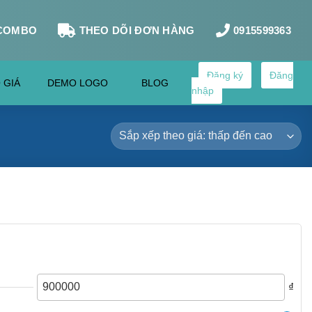
COMBO
THEO DÕI ĐƠN HÀNG
0915599363
Đăng ký
Đăng
 GIÁ
DEMO LOGO
BLOG
nhập
₫