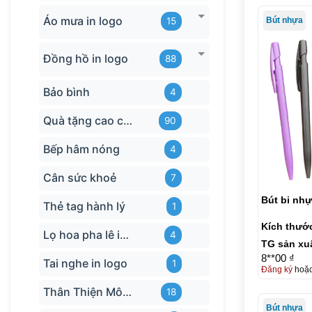
Áo mưa in logo
Bút nhựa
15
Đồng hồ in logo
88
Bảo bình
4
Quà tặng cao cấp
90
Bếp hâm nóng
4
Cân sức khoẻ
7
Bút bi nh
Thẻ tag hành lý
1
Kích thướ
Lọ hoa pha lê in logo
4
TG sản xu
8**00 ₫
Tai nghe in logo
1
Đăng ký
hoặ
Thân Thiện Môi trường
18
Bút nhựa