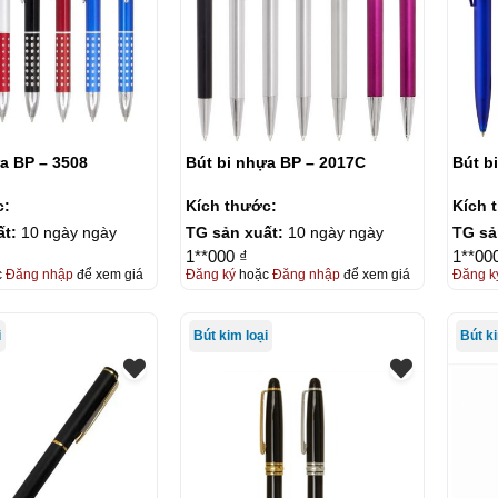
a BP – 3508
Bút bi nhựa BP – 2017C
Bút b
c:
Kích thước:
Kích 
ất:
10 ngày ngày
TG sản xuất:
10 ngày ngày
TG sả
1**000 ₫
1**00
c
Đăng nhập
để xem giá
Đăng ký
hoặc
Đăng nhập
để xem giá
Đăng k
i
Bút kim loại
Bút ki