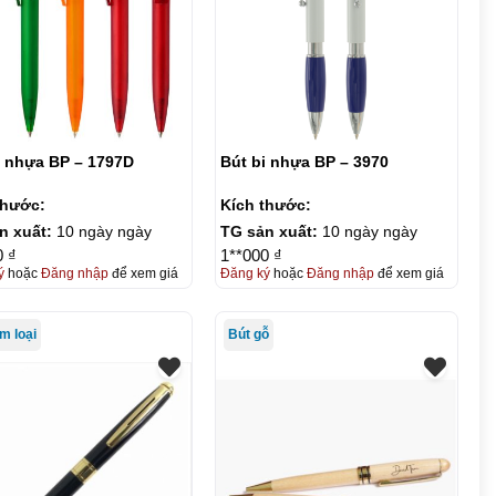
i nhựa BP – 1797D
Bút bi nhựa BP – 3970
thước:
Kích thước:
n xuất:
10 ngày ngày
TG sản xuất:
10 ngày ngày
0 ₫
1**000 ₫
ý
hoặc
Đăng nhập
để xem giá
Đăng ký
hoặc
Đăng nhập
để xem giá
m loại
Bút gỗ