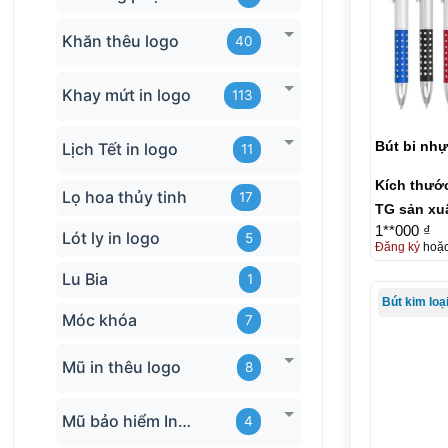
Khăn thêu logo
40
Khay mứt in logo
113
Bút bi nhự
Lịch Tết in logo
11
Kích thướ
Lọ hoa thủy tinh
17
TG sản xu
1**000 ₫
Lót ly in logo
5
Đăng ký
hoặ
Lu Bia
1
Bút kim loạ
Móc khóa
7
Mũ in thêu logo
8
Mũ bảo hiểm In logo
4