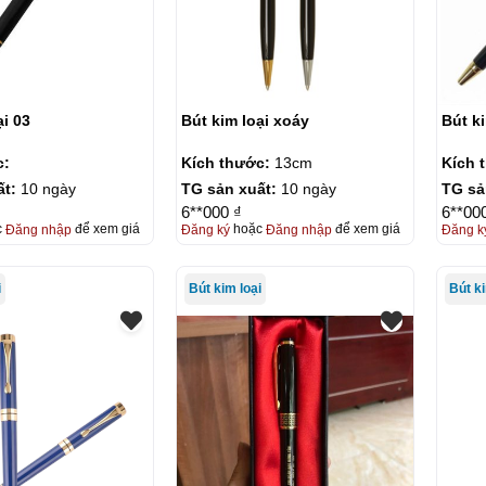
ại 03
Bút kim loại xoáy
Bút k
c:
Kích thước:
13cm
Kích 
ất:
10 ngày
TG sản xuất:
10 ngày
TG sả
6**000 ₫
6**00
c
Đăng nhập
để xem giá
Đăng ký
hoặc
Đăng nhập
để xem giá
Đăng k
i
Bút kim loại
Bút ki