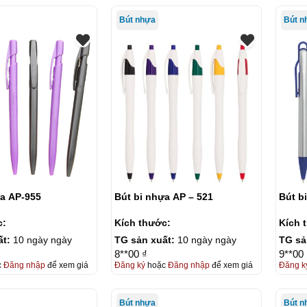
Bút nhựa
Bút n
ựa AP-955
Bút bi nhựa AP – 521
Bút b
c:
Kích thước:
Kích 
ất:
10 ngày ngày
TG sản xuất:
10 ngày ngày
TG sả
8**00 ₫
9**00 
c
Đăng nhập
để xem giá
Đăng ký
hoặc
Đăng nhập
để xem giá
Đăng k
Bút nhựa
Bút n