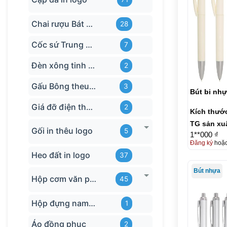
Chai rượu Bát Tràng
28
Cốc sứ Trung Quốc
7
Đèn xông tinh dầu
2
Gấu Bông theu-logo
3
Bút bi nh
Giá đỡ điện thoại
2
Kích thướ
TG sản xu
Gối in thêu logo
5
1**000 ₫
Đăng ký
hoặ
Heo đất in logo
37
Bút nhựa
Hộp cơm văn phòng
45
Hộp đựng name card
1
Áo đồng phục
2