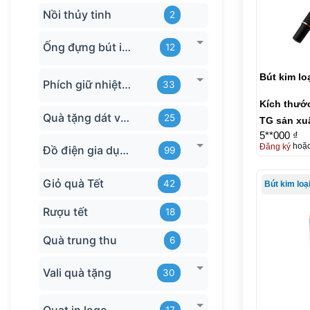
Nồi thủy tinh
2
Ống đựng bút in logo
12
Bút kim lo
Phích giữ nhiệt quà tặng
33
Kích thướ
Quà tặng dát vàng
25
TG sản xu
5**000 ₫
Đăng ký
hoặ
Đồ điện gia dụng in logo
99
Giỏ quà Tết
42
Bút kim loạ
Rượu tết
18
Quà trung thu
6
Vali quà tặng
30