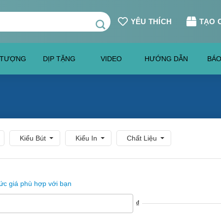
YÊU THÍCH
TẠO 
 TƯỢNG
DỊP TẶNG
VIDEO
HƯỚNG DẪN
BÁO
Kiểu Bút
Kiểu In
Chất Liệu
c giá phù hợp với bạn
₫