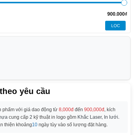
900.000
₫
LỌC
 theo yêu cầu
 phẩm với giá dao động từ
8,000đ
đến
900,000đ
, kích
Nhựa
cung cấp
2
kỹ thuật in logo gồm
Khắc Laser, In lưới
.
àn thiện khoảng
10
ngày tùy vào số lượng đặt hàng.