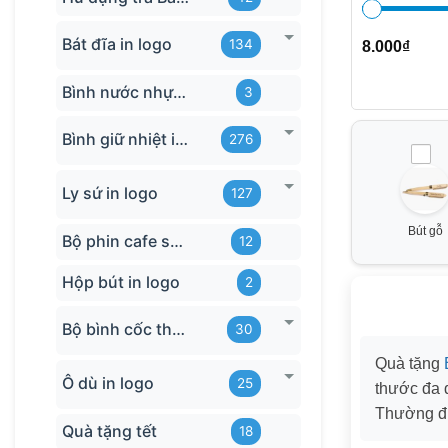
Bát đĩa in logo
134
8.000
₫
Bình nước nhựa TQ
3
Bình giữ nhiệt in logo
276
Ly sứ in logo
127
Bút gỗ
Bộ phin cafe sứ Bát Tràng
12
Hộp bút in logo
2
Bộ bình cốc thủy tinh
30
Quà tặng
Ô dù in logo
25
thước đa
Thường đ
Quà tặng tết
18