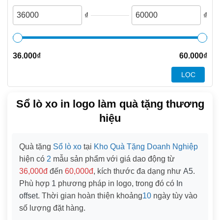
₫
₫
36.000
₫
60.000
₫
LỌC
Sổ lò xo in logo làm quà tặng thương
hiệu
Quà tặng
Sổ lò xo
tại
Kho Quà Tặng Doanh Nghiệp
hiện có
2
mẫu sản phẩm với giá dao động từ
36,000đ
đến
60,000đ
, kích thước đa dạng như
A5
.
Phù hợp
1
phương pháp in logo, trong đó có
In
offset
. Thời gian hoàn thiện khoảng
10
ngày tùy vào
số lượng đặt hàng.