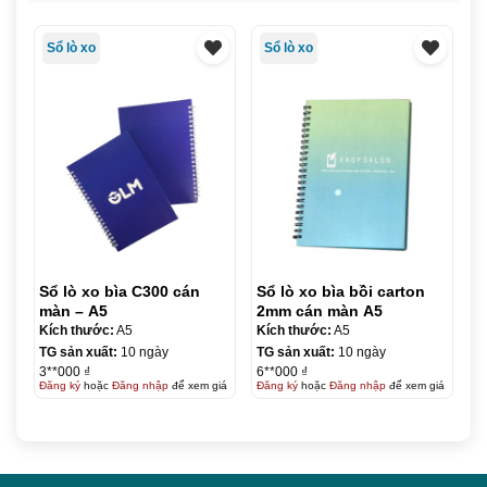
Sổ lò xo
Sổ lò xo
Sổ lò xo bìa C300 cán
Sổ lò xo bìa bồi carton
màn – A5
2mm cán màn A5
Kích thước:
A5
Kích thước:
A5
TG sản xuất:
10 ngày
TG sản xuất:
10 ngày
3**000 ₫
6**000 ₫
Đăng ký
hoặc
Đăng nhập
để xem giá
Đăng ký
hoặc
Đăng nhập
để xem giá