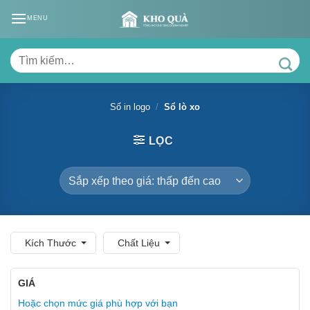
Skip
MENU
to
content
Tìm
kiếm:
Sổ in logo
/
Sổ lò xo
LỌC
Kích Thước
Chất Liệu
GIÁ
Hoặc chọn mức giá phù hợp với bạn