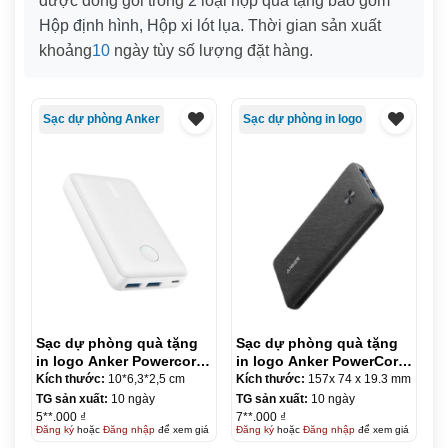
được đóng gói trong
2
loại hộp quà tặng bao gồm
Hộp định hình, Hộp xi lót lụa
. Thời gian sản xuất
khoảng
10
ngày tùy số lượng đặt hàng.
Sạc dự phòng Anker
Sạc dự phòng in logo
Sạc dự phòng quà tặng
Sạc dự phòng quà tặng
in logo Anker Powercore
in logo Anker PowerCore
Select 1000mAh KQ-
III Sense 10000mAh KQ-
Kích thước:
10*6,3*2,5 cm
Kích thước:
157x 74 x 19.3 mm
SDP07
SDP08
TG sản xuất:
10 ngày
TG sản xuất:
10 ngày
5**.000 ₫
7**.000 ₫
Đăng ký
hoặc
Đăng nhập
để xem giá
Đăng ký
hoặc
Đăng nhập
để xem giá