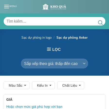
Skip
MENU
to
content
Tìm
kiếm:
Sạc dự phòng in logo
/
Sạc dự phòng Anker
LỌC
Màu Sắc
Kiểu In
Chất Liệu
GIÁ
Hoặc chọn mức giá phù hợp với bạn