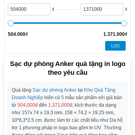
₫
₫
504.000
₫
1.371.000
₫
LỌC
Sạc dự phòng Anker quà tặng in logo
theo yêu cầu
Quà tặng
Sạc dự phòng Anker
tại
Kho Quà Tặng
Doanh Nghiệp
hiện có
5
mẫu sản phẩm với giá bán
từ
504,000đ
đến
1,371,000đ
, kích thước đa dạng
như
157x 74 x 19.3 mm
,
158 × 74.2 × 19.25 mm
,
10*6,3*2,5 cm
. được làm từ các chất liệu như
Da
hỗ
trợ
1
phương pháp in logo bao gồm
In UV
. Thường