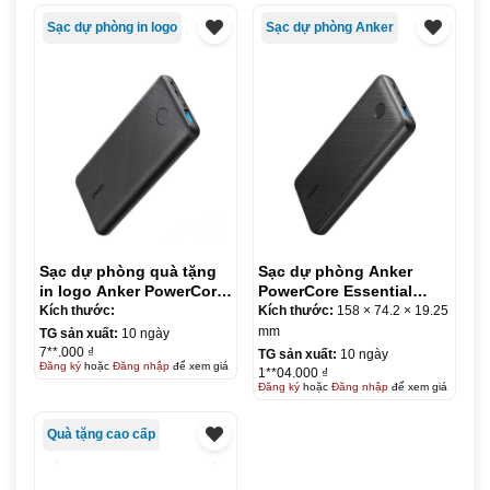
Sạc dự phòng in logo
Sạc dự phòng Anker
Sạc dự phòng quà tặng
Sạc dự phòng Anker
in logo Anker PowerCore
PowerCore Essential
Select 20000mAh KQ-
20000 PD – A1287
Kích thước:
Kích thước:
158 × 74.2 × 19.25
SDP09
mm
TG sản xuất:
10 ngày
7**.000 ₫
TG sản xuất:
10 ngày
Đăng ký
hoặc
Đăng nhập
để xem giá
1**04.000 ₫
Đăng ký
hoặc
Đăng nhập
để xem giá
Quà tặng cao cấp