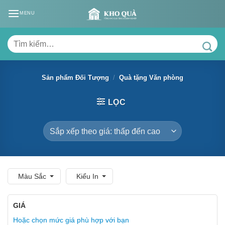
Skip
MENU
to
content
Tìm
kiếm:
Sản phẩm Đối Tượng
/
Quà tặng Văn phòng
LỌC
Màu Sắc
Kiểu In
GIÁ
Hoặc chọn mức giá phù hợp với bạn