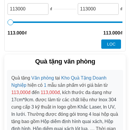
₫
₫
113.000
₫
113.000
₫
LỌC
Quà tặng văn phòng
Quà tặng
Văn phòng
tại
Kho Quà Tặng Doanh
Nghiệp
hiện có
1
mẫu sản phẩm với giá bán từ
113,000đ
đến
113,000đ
, kích thước đa dạng như
17cm*9cm
. được làm từ các chất liệu như
Inox 304
cung cấp
3
kỹ thuật in logo gồm
Khắc Laser, In UV,
In lưới
. Thường được đóng gói trong
4
loại hộp quà
tặng bao gồm
Hộp diêm định hình quai xách, Hộp
định hình, Hộp diêm quai xách lót lụa, ...
. Thời gian