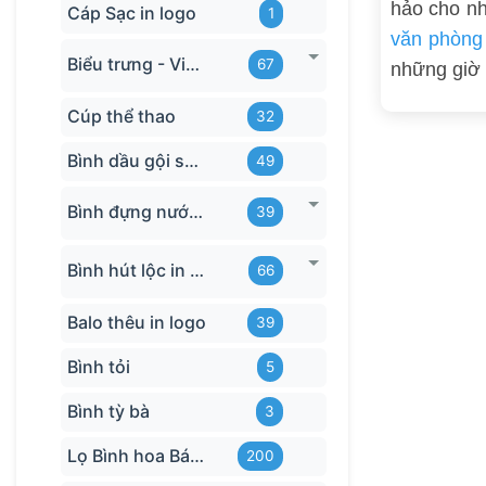
hảo cho nh
Cáp Sạc in logo
1
văn phòng
Biểu trưng - Vinh danh in logo
67
những giờ 
Cúp thể thao
32
Bình dầu gội sữa tắm
49
Bình đựng nước in logo
39
Bình hút lộc in logo
66
Balo thêu in logo
39
Bình tỏi
5
Bình tỳ bà
3
Lọ Bình hoa Bát Tràng in logo
200