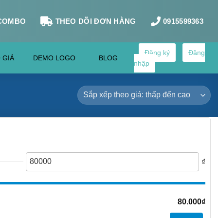
COMBO
THEO DÕI ĐƠN HÀNG
0915599363
Đăng ký
Đăng
 GIÁ
DEMO LOGO
BLOG
nhập
₫
80.000
₫