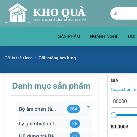
Skip
Tìm
to
kiếm:
content
SẢN PHẨM
NGÀNH NGHỀ
ĐỐI
Gối in thêu logo
/
Gối vuông tựa lưng
GIÁ
Danh mục sản phẩm
Hoặc chọn mứ
Bộ ấm chén (ấm trà) in logo
264
Ly giữ nhiệt in logo
35
80.000
₫
Hũ đựng trà Bát Tràng
42