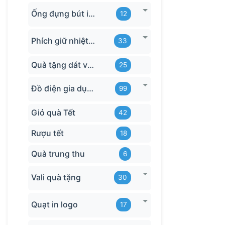
Ống đựng bút in logo
12
Phích giữ nhiệt quà tặng
33
Quà tặng dát vàng
25
Đồ điện gia dụng in logo
99
Giỏ quà Tết
42
Rượu tết
18
Quà trung thu
6
Vali quà tặng
30
Quạt in logo
17