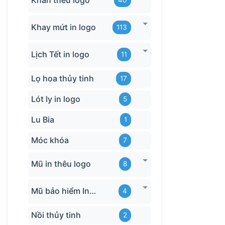
Khăn thêu logo
40
Khay mứt in logo
113
Lịch Tết in logo
11
Lọ hoa thủy tinh
17
Lót ly in logo
5
Lu Bia
1
Móc khóa
7
Mũ in thêu logo
8
Mũ bảo hiểm In logo
4
Nồi thủy tinh
2