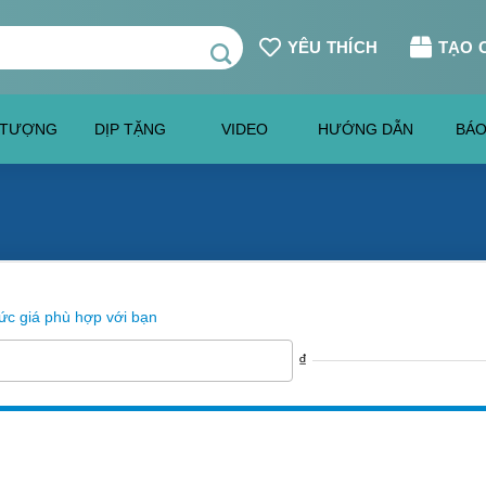
YÊU THÍCH
TẠO 
 TƯỢNG
DỊP TẶNG
VIDEO
HƯỚNG DẪN
BÁO
c giá phù hợp với bạn
₫