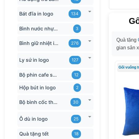
Bát đĩa in logo
134
Gố
Bình nước nhựa TQ
3
Quà tặng
Bình giữ nhiệt in logo
276
gian sản 
Ly sứ in logo
127
Gối vuông 
Bộ phin cafe sứ Bát Tràng
12
Hộp bút in logo
2
Bộ bình cốc thủy tinh
30
Ô dù in logo
25
Quà tặng tết
18