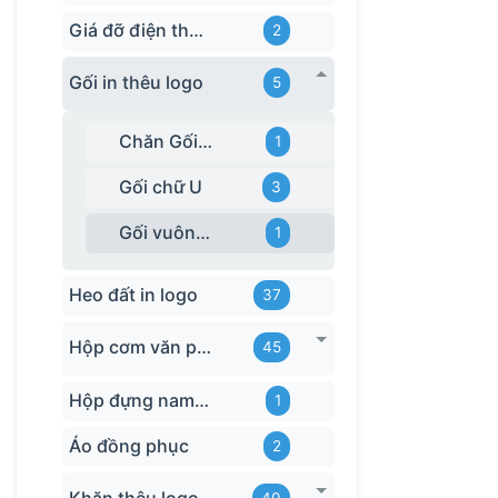
Giá đỡ điện thoại
2
Gối in thêu logo
5
Chăn Gối Văn Phòng
1
Gối chữ U
3
Gối vuông tựa lưng
1
Heo đất in logo
37
Hộp cơm văn phòng
45
Hộp đựng name card
1
Áo đồng phục
2