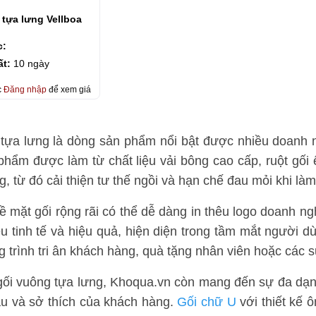
tựa lưng Vellboa
c:
ất:
10 ngày
c
Đăng nhập
để xem giá
tựa lưng là dòng sản phẩm nổi bật được nhiều doanh 
phẩm được làm từ chất liệu vải bông cao cấp, ruột gối 
g, từ đó cải thiện tư thế ngồi và hạn chế đau mỏi khi làm 
bề mặt gối rộng rãi có thể dễ dàng in thêu logo doanh n
u tinh tế và hiệu quả, hiện diện trong tầm mắt người d
 trình tri ân khách hàng, quà tặng nhân viên hoặc các 
ối vuông tựa lưng, Khoqua.vn còn mang đến sự đa dạng
u và sở thích của khách hàng.
Gối chữ U
với thiết kế 