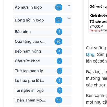
Gối vuông 
Áo mưa in logo
15
Kích thướ
Đồng hồ in logo
88
TG sản xu
8**000 ₫
Đăng ký
hoặ
Bảo bình
4
Quà tặng cao cấp
90
Gối vuông 
Bếp hâm nóng
4
tặng
. Sản 
Cân sức khoẻ
lên cột sốn
7
Thẻ tag hành lý
1
Đặc biệt, 
thương hiệ
Lọ hoa pha lê in logo
4
các chương
Tai nghe in logo
1
Bên cạnh g
Thân Thiện Môi trường
18
mọi nhu cầ