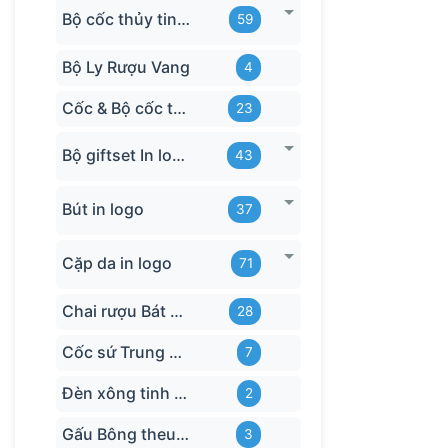
Bộ cốc thủy tinh hãng
59
Bộ Ly Rượu Vang
4
Cốc & Bộ cốc thủy tinh TQ
23
Bộ giftset In logo
43
Bút in logo
37
Cặp da in logo
71
Chai rượu Bát Tràng
28
Cốc sứ Trung Quốc
7
Đèn xông tinh dầu
2
Gấu Bông theu-logo
3