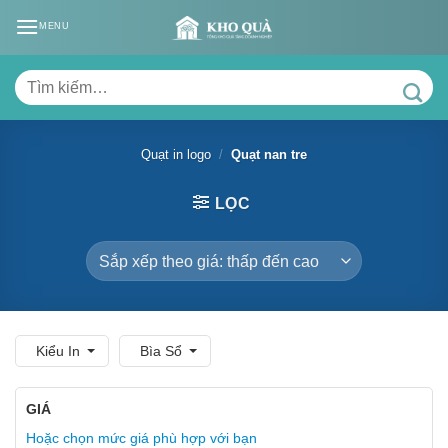
Skip
MENU
to
content
Tìm
kiếm:
Quạt in logo
/
Quạt nan tre
LỌC
Kiểu In
Bìa Sổ
GIÁ
Hoặc chọn mức giá phù hợp với bạn