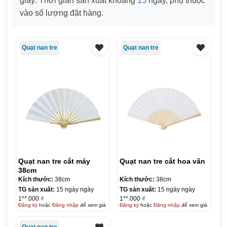
giấy
. Thời gian sản xuất khoảng
15
ngày, phụ thuộc
vào số lượng đặt hàng.
Quạt nan tre
Quạt nan tre
Quạt nan tre cắt máy
Quạt nan tre cắt hoa văn
38cm
Kích thước:
38cm
Kích thước:
38cm
TG sản xuất:
15 ngày ngày
TG sản xuất:
15 ngày ngày
1**.000 ₫
1**.000 ₫
Đăng ký
hoặc
Đăng nhập
để xem giá
Đăng ký
hoặc
Đăng nhập
để xem giá
Quạt nan tre